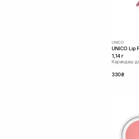
(7)
Оливковое масло
(6)
Масло авокадо
(7)
Масло жожоба
(9)
Масло макадамии
(2)
Масло миндаля
(18)
UNICO
Масло касторовое
(2)
UNICO Lip P
Масло подсолнечника
(14)
1,14 г
Масло ши
(5)
Карандаш дл
Пантенол
(5)
330₴
Пептиды
(22)
Полинуклеотиды
(1)
Сквалан
(12)
Токоферол
(14)