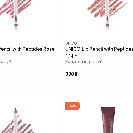
UNICO
encil with Peptides Rose
UNICO Lip Pencil with Peptid
1,14 г
я губ
Карандаш для губ
330₴
-50%