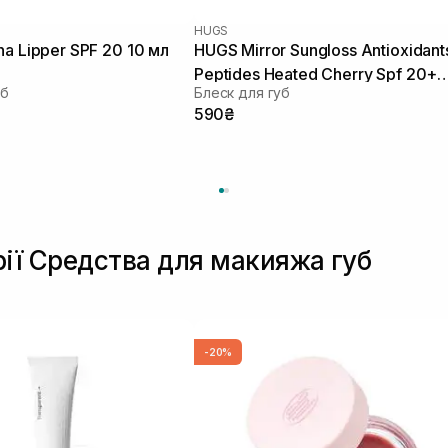
HUGS
na Lipper SPF 20 10 мл
HUGS Mirror Sungloss Antioxidant
Peptides Heated Cherry Spf 20+
уб
Блеск для губ
Pa++ V 5,5 мл
590₴
рії Средства для макияжа губ
-20%