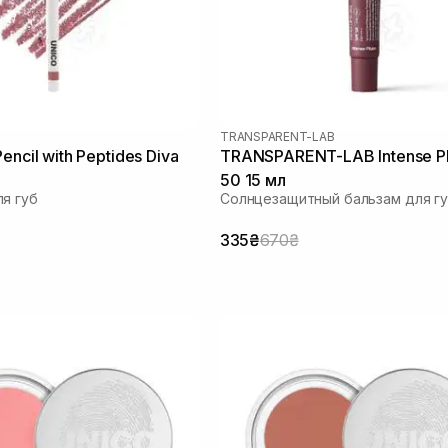
TRANSPARENT-LAB
encil with Peptides Diva
TRANSPARENT-LAB Intense P
50 15 мл
я губ
Солнцезащитный бальзам для г
335₴
670₴