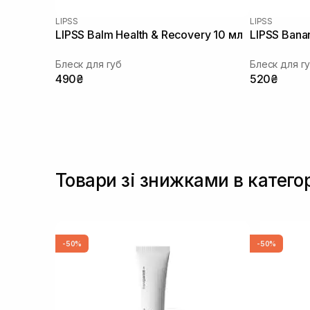
LIPSS
LIPSS
LIPSS Balm Health & Recovery 10 мл
LIPSS Bana
Блеск для губ
Блеск для г
490₴
520₴
Товари зі знижками в катего
-50%
-50%