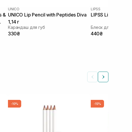
UNICO
LIPSS
s &
UNICO Lip Pencil with Peptides Diva
LIPSS Lipper Fig L
1,14 г
Карандаш для губ
Блеск для губ
330₴
440₴
-10%
-15%