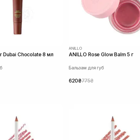
ANILLO
r Dubai Chocolate 8 мл
ANILLO Rosе Glow Balm 5 г
уб
Бальзам для губ
620₴
775₴