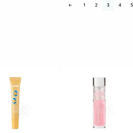
←
1
2
3
4
5