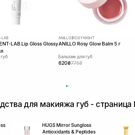
-LAB
ANILLO
|
ROSY NIGHT
NT-LAB Lip Gloss Glossy
ANILLO Rosy Glow Balm 5 г
мл
 губ
Бальзам для губ
620₴
775₴
дства для макияжа губ - страница
oss
HUGS Mirror Sungloss
Antioxidants & Peptides