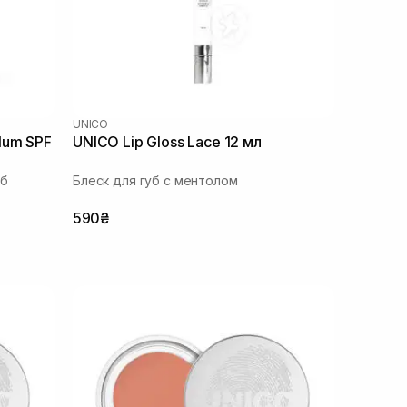
UNICO
lum SPF
UNICO Lip Gloss Lace 12 мл
уб
Блеск для губ с ментолом
590₴