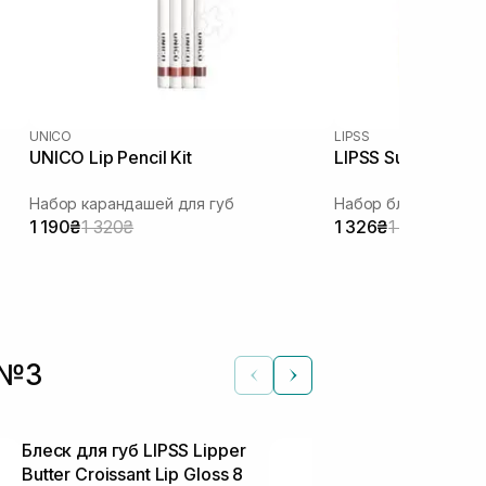
UNICO
LIPSS
UNICO Lip Pencil Kit
LIPSS Summer Mar
Набор карандашей для губ
Набор блесков для 
1 190₴
1 320₴
1 326₴
1 560₴
 №3
Блеск для губ LIPSS Lipper
Блиск для гу
Butter Croissant Lip Gloss 8
Health & Rec