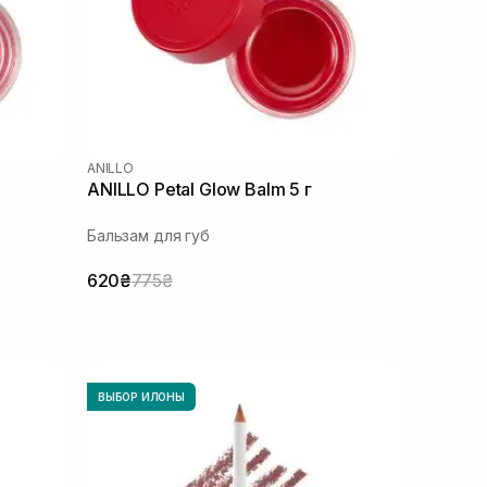
ANILLO
ANILLO Petal Glow Balm 5 г
Бальзам для губ
620₴
775₴
ВЫБОР ИЛОНЫ