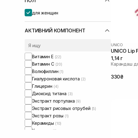
ПОЛ
для женщин
АКТИВНИЙ КОМПОНЕНТ
UNICO
UNICO Lip P
Витамин Е
(22)
1,14 г
Витамин C
Карандаш дл
(20)
Волюфиллин
(1)
330₴
Гиалуроновая кислота
(2)
Глицерин
(4)
Диоксид титана
(3)
Экстракт портулака
(9)
Экстракт рисовых отрубей
(5)
Экстракт розы
(1)
Керамиды
(10)
Коллаген
(1)
Ментол