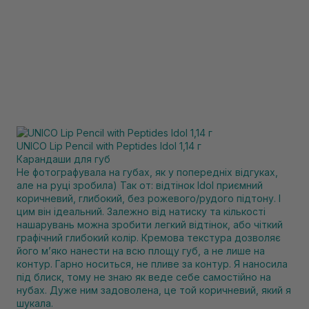
UNICO Lip Pencil with Peptides Idol 1,14 г
Карандаши для губ
Не фотографувала на губах, як у попередніх відгуках,
але на руці зробила) Так от: відтінок Idol приємний
коричневий, глибокий, без рожевого/рудого підтону. І
цим він ідеальний. Залежно від натиску та кількості
нашарувань можна зробити легкий відтінок, або чіткий
графічний глибокий колір. Кремова текстура дозволяє
його мʼяко нанести на всю площу губ, а не лише на
контур. Гарно носиться, не пливе за контур. Я наносила
під блиск, тому не знаю як веде себе самостійно на
нубах. Дуже ним задоволена, це той коричневий, який я
шукала.