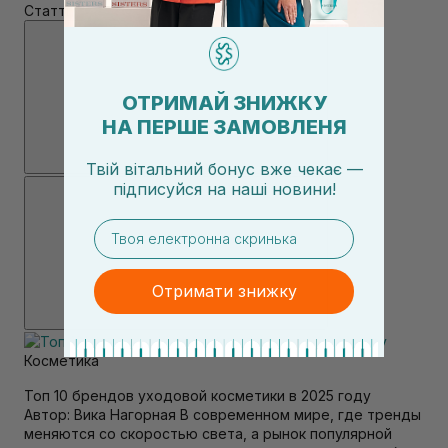
Статті
ОТРИМАЙ ЗНИЖКУ
НА ПЕРШЕ ЗАМОВЛЕНЯ
Твій вітальний бонус вже чекає —
підписуйся
на
наші новини!
email
Отримати знижку
Косметика
Топ 10 брендов уходовой косметики в 2025 году
Автор: Вика Нагорная В современном мире, где тренды
меняются со скоростью света, а рынок популярной