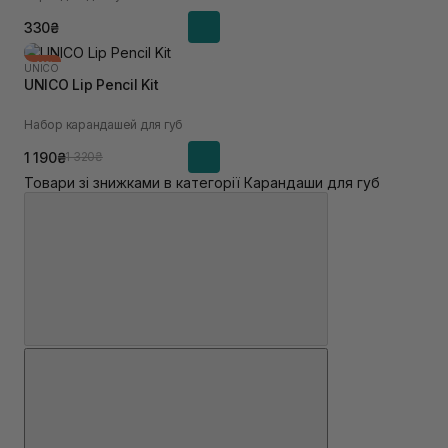
330₴
-10%
UNICO
UNICO Lip Pencil Kit
Набор карандашей для губ
1 190₴
1 320₴
Товари зі знижками в категорії Карандаши для губ