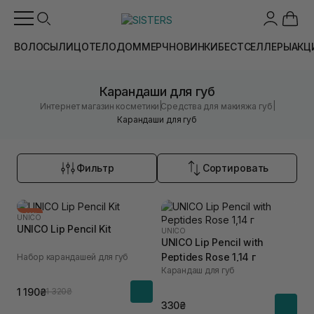
ВОЛОСЫ
ЛИЦО
ТЕЛО
ДОМ
МЕРЧ
НОВИНКИ
БЕСТСЕЛЛЕРЫ
АКЦ
Карандаши для губ
|
|
Интернет магазин косметики
Средства для макияжа губ
Карандаши для губ
Фильтр
Сортировать
-10%
UNICO
UNICO Lip Pencil Kit
UNICO
UNICO Lip Pencil with
Peptides Rose 1,14 г
Набор карандашей для губ
Карандаш для губ
1 190₴
1 320₴
330₴