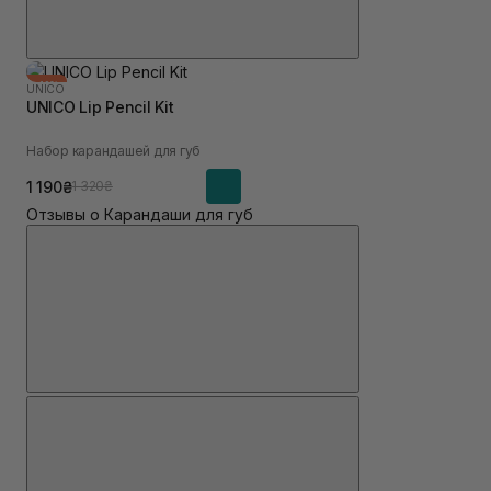
-10%
UNICO
UNICO Lip Pencil Kit
Набор карандашей для губ
1 190₴
1 320₴
Отзывы о Карандаши для губ