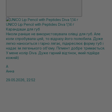
UNICO Lip Pencil with Peptides Diva 1,14 г
Карандаши для губ
Ніколи раніше не використовувала олівці для губ. Але
коли спробувала цей, то відразу його полюбила. Дуже
легко наноситься і гарно лягає, підкреслює форму губ і
надає їм легенького обʼєму. Пігмент добре тримається.
У мене колір Diva. Дуже гарний відтінок, який підійде
кожній)
А
Анна
29.05.2026, 22:52