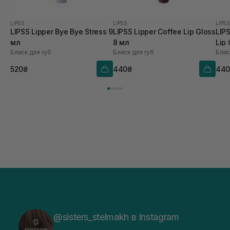
LIPSS
LIPSS
LIPSS
LIPSS Lipper Bye Bye Stress 9
LIPSS Lipper Coffee Lip Gloss
LIP
мл
8 мл
Lip
Блиск для губ
Блиск для губ
Блис
520₴
440₴
440
@sisters_stelmakh в Instagram