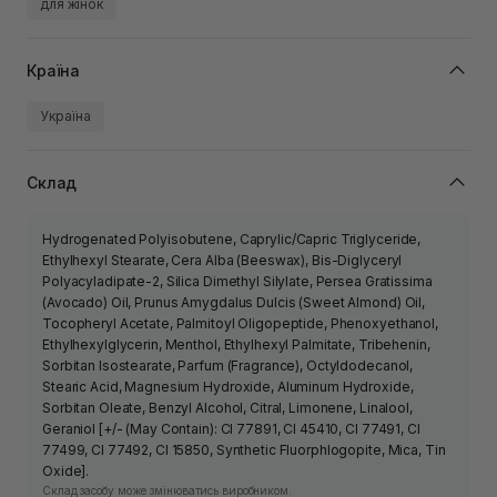
для жінок
Країна
Україна
Склад
Hydrogenated Polyisobutene, Caprylic/Capric Triglyceride,
Ethylhexyl Stearate, Cera Alba (Beeswax), Bis-Diglyceryl
Polyacyladipate-2, Silica Dimethyl Silylate, Persea Gratissima
(Avocado) Oil, Prunus Amygdalus Dulcis (Sweet Almond) Oil,
Tocopheryl Acetate, Palmitoyl Oligopeptide, Phenoxyethanol,
Ethylhexylglycerin, Menthol, Ethylhexyl Palmitate, Tribehenin,
Sorbitan Isostearate, Parfum (Fragrance), Octyldodecanol,
Stearic Acid, Magnesium Hydroxide, Aluminum Hydroxide,
Sorbitan Oleate, Benzyl Alcohol, Citral, Limonene, Linalool,
Geraniol [+/- (May Contain): CI 77891, CI 45410, CI 77491, CI
77499, CI 77492, CI 15850, Synthetic Fluorphlogopite, Mica, Tin
Oxide].
Склад засобу може змінюватись виробником.