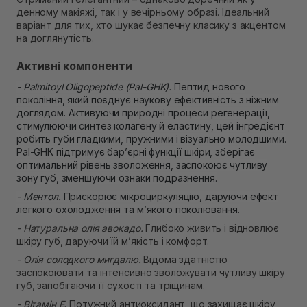
денному макіяжі, так і у вечірньому образі. Ідеальний
варіант для тих, хто шукає безпечну класику з акцентом
на доглянутість.
Активні компоненти
- Palmitoyl Oligopeptide (Pal-GHK).
Пептид нового
покоління
, який поєднує наукову ефективність з ніжним
доглядом. Активуючи природні процеси регенерації,
стимулюючи синтез колагену й еластину, цей інгредієнт
робить губи гладкими, пружними і візуально молодшими.
Pal-GHK підтримує бар’єрні функції шкіри, зберігає
оптимальний рівень зволоження, заспокоює чутливу
зону губ, зменшуючи ознаки подразнення.
- Ментол.
Прискорює мікроциркуляцію, даруючи ефект
легкого охолодження та м’якого поколювання.
- Натуральна олія авокадо.
Глибоко живить і відновлює
шкіру губ, даруючи їй м’якість і комфорт.
- Олія солодкого мигдалю.
Відома здатністю
заспокоювати та інтенсивно зволожувати чутливу шкіру
губ, запобігаючи її сухості та тріщинам.
- Вітамін Е.
Потужний антиоксидант, що захищає шкіру