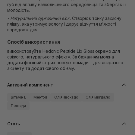
губ від впливу навколишнього середовища та зберігає її
молодість.
- Натуральний бджолиний віск.
Створює тонку захисну
плівку, яка утримує вологу і дарує відчуття м’якості
впродовж дня.
Спосіб використання
в
икористовуйте
Hedonic Peptide Lip Gloss
окремо для
свіжого, натурального ефекту. За бажанням можна
додати фінішний штрих поверх помади – для яскравого
акценту та додаткового об’єму.
Активний компонент
Вітамін Е
Ментол
Олія авокадо
Олія мигдалю
Пептиди
Стать