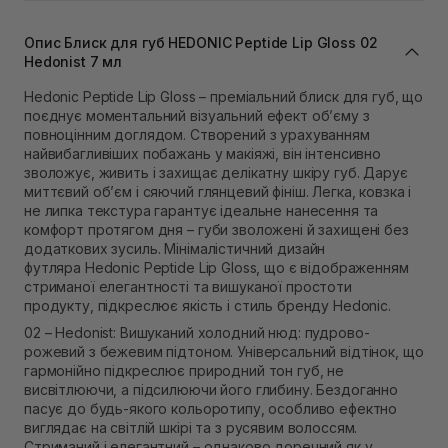
Самовивіз м. Львів, вул. Івана Франка 36
В наявності
Опис Блиск для губ HEDONIC Peptide Lip Gloss 02
Самовивіз м. Львів, вул. Степана Бандери 45
Hedonist 7 мл
В наявності
Hedonic Peptide Lip Gloss – преміальний блиск для губ, що
Самовивіз м. Рівне, вул. 16-го Липня, 15
поєднує моментальний візуальний ефект об’єму з
Немає в наявності!
повноцінним доглядом. Створений з урахуванням
Самовивіз м. Рівне, вул. Кулика і Гудачека 23 (ТЦ
найвибагливіших побажань у макіяжі, він інтенсивно
Екватор)
зволожує, живить і захищає делікатну шкіру губ. Дарує
В наявності
миттєвий об’єм і сяючий глянцевий фініш. Легка, ковзка і
не липка текстура гарантує ідеальне нанесення та
комфорт протягом дня – губи зволожені й захищені без
додаткових зусиль. Мінімалістичний дизайн
футляра Hedonic Peptide Lip Gloss, що є відображенням
стриманої елегантності та вишуканої простоти
продукту, підкреслює якість і стиль бренду Hedonic.
02 – Hedonist: Вишуканий холодний нюд: пудрово-
рожевий з бежевим підтоном. Універсальний відтінок, що
гармонійно підкреслює природний тон губ, не
висвітлюючи, а підсилюючи його глибину. Бездоганно
пасує до будь-якого кольоротипу, особливо ефектно
виглядає на світлій шкірі та з русявим волоссям.
Стриманий і елегантний – однаково доречний як у