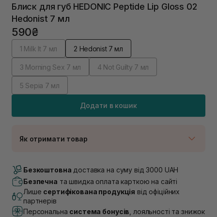
Блиск для губ HEDONIC Peptide Lip Gloss 02
Hedonist 7 мл
590₴
1 Milk It 7 мл
2 Hedonist 7 мл
3 Morning Sex 7 мл
4 Not Guilty 7 мл
5 Sepia 7 мл
Додати в кошик
Як отримати товар
Доставка Новою Поштою
В наявності
Безкоштовна
доставка на суму від 3000 UAH
Самовивіз м. Луцьк, вул. Винниченка 4
Безпечна
та швидка оплата карткою на сайті
В наявності
Лише
сертифікована продукція
від офіційних
Самовивіз м. Львів, вул. Академіка Підстригача, 1В
партнерів
(Duck’s Lake)
Персональна
система бонусів
, лояльності та знижок
В наявності