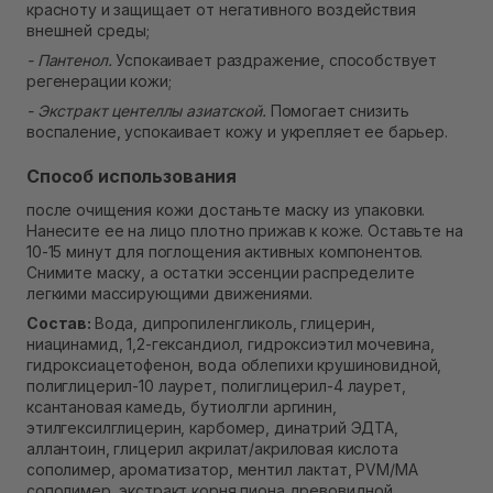
красноту и защищает от негативного воздействия
внешней среды;
- Пантенол.
Успокаивает раздражение, способствует
регенерации кожи;
- Экстракт центеллы азиатской.
Помогает снизить
воспаление, успокаивает кожу и укрепляет ее барьер.
Способ использования
после очищения кожи достаньте маску из упаковки.
Нанесите ее на лицо плотно прижав к коже. Оставьте на
10-15 минут для поглощения активных компонентов.
Снимите маску, а остатки эссенции распределите
легкими массирующими движениями.
Состав:
Вода, дипропиленгликоль, глицерин,
ниацинамид, 1,2-гександиол, гидроксиэтил мочевина,
гидроксиацетофенон, вода облепихи крушиновидной,
полиглицерил-10 лаурет, полиглицерил-4 лаурет,
ксантановая камедь, бутиолгли аргинин,
этилгексилглицерин, карбомер, динатрий ЭДТА,
аллантоин, глицерил акрилат/акриловая кислота
сополимер, ароматизатор, ментил лактат, PVM/MA
сополимер, экстракт корня пиона древовидной,