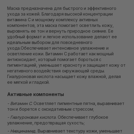
Нет в наличии!
Маска предназначена для быстрого и эффективного
Самовывоз г. Ровно, ул. Кулика и Гудачека 23 (ТЦ
ухода за кожей. Благодаря высокой концентрации
Экватор)
витамина C и мощному комплексу активных
Нет в наличии!
компонентов, эта маска помогает осветлить кожу,
выровнять ее тон и вернуть природное сияние. Ее
удобный формат и легкое использование делают ее
идеальным выбором для повседневного
ухода.Обеспечивает интенсивное увлажнение и
осветление кожи. Витамин C работает как мощный
антиоксидант, который помогает бороться с
пигментацией, уменьшает красноту и защищает кожу от
негативного воздействия окружающей среды.
Гиалуроновая кислота насыщает кожу влажной, делая
ее мягкой и гладкой.
Активные компоненты
- Витамин C
. Осветляет пигментные пятна, выравнивает
тон и борется с оксидативным стрессом;
- Гиалуроновая кислота
. Обеспечивает глубокое
увлажнение, предотвращая сухость;
- Ниацинамид.
Выравнивает текстуру кожи, уменьшает