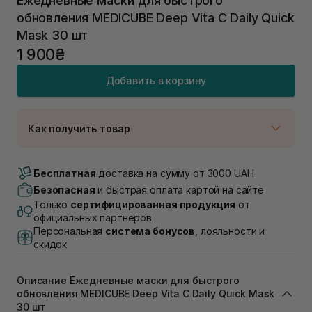
Ежедневные маски для быстрого
обновления MEDICUBE Deep Vita C Daily Quick
Mask 30 шт
1 900₴
Добавить в корзину
Как получить товар
Доставка Новой Почтой
В наличии
Бесплатная
доставка на сумму от 3000 UAH
Самовывоз г. Луцк, Винниченка 4
Безопасная
и быстрая оплата картой на сайте
Нет в наличии!
Только
сертифицированная продукция
от
Самовывоз г. Львов, ул. Академика Подстригача,
официальных партнеров
1В (Duck's Lake)
Персональная
система бонусов
, лояльности и
Нет в наличии!
скидок
Самовывоз Львов (Ивана Франко 36)
Нет в наличии!
Самовывоз г. Львов ул. Степана Бандеры 43
Описание Ежедневные маски для быстрого
Нет в наличии!
обновления MEDICUBE Deep Vita C Daily Quick Mask
Самовывоз Ровно
30 шт