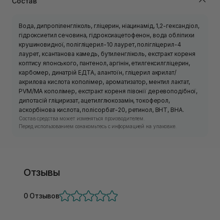
Состав
Вода, дипропіленгліколь, гліцерин, ніацинамід, 1,2-гександіол,
гідроксиетил сечовина, гідроксиацетофенон, вода обліпихи
крушиновидної, полігліцерил-10 лаурет, полігліцерил-4
лаурет, ксантанова камедь, бутиленгліколь, екстракт кореня
коптису японського, пантенол, аргінін, етилгексилгліцерин,
карбомер, динатрій ЕДТА, алантоїн, гліцерил акрилат/
акрилова кислота кополімер, ароматизатор, ментил лактат,
PVM/MA кополімер, екстракт кореня півонії деревоподібної,
дипотасій гліциризат, ацетилглюкозамін, токоферол,
аскорбінова кислота, полісорбат-20, ретинол, BHT, BHA.
Состав средства может изменяться производителем.
Перед использованием ознакомьтесь с информацией на упаковке.
Отзывы
0 Отзывов