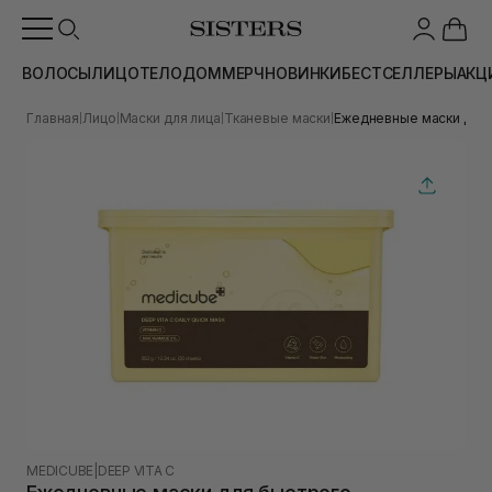
ВОЛОСЫ
ЛИЦО
ТЕЛО
ДОМ
МЕРЧ
НОВИНКИ
БЕСТСЕЛЛЕРЫ
АКЦ
Главная
Лицо
Маски для лица
Тканевые маски
Ежедневные маски для б
|
|
|
|
MEDICUBE
|
DEEP VITA C