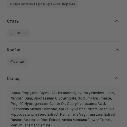
Шкіра обличчя з розширеними порами
Стать
для жінок
Країна
Франція
Склад
Aqua, Propylene Glycol, 1,2 Hexanediol, Hydroxyethylcellulose,
Xanthan Gum, Dipotassium Glycyrrhizate, Sodium Hyaluronate,
Peg-40 Hydrogenated Castor Oil, Caprylhydroxamic Acid,
Hesperidin Methyl Chalcone, Malva Sylvestris Extract, Aesculus
Hippocastanum Seed Extract, Hamamelis Virginiana Leaf Extract,
Ruscus Aculeatus Root Extract, Arnica Montana Flower Extract,
Parfum, Triethanolamine.