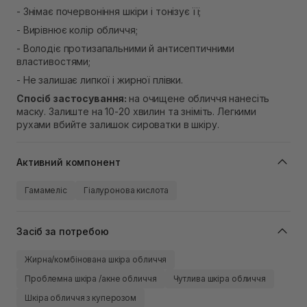
- Знімає почервоніння шкіри і тонізує її;
- Вирівнює колір обличчя;
- Володіє протизапальними й антисептичними
властивостями;
- Не залишає липкої і жирної плівки.
Спосіб застосування:
на очищене обличчя нанесіть
маску. Залиште на 10-20 хвилин та зніміть. Легкими
рухами вбийте залишок сироватки в шкіру.
Активний компонент
Гамамеліс
Гіалуронова кислота
Засіб за потребою
Жирна/комбінована шкіра обличчя
Проблемна шкіра /акне обличчя
Чутлива шкіра обличчя
Шкіра обличчя з куперозом