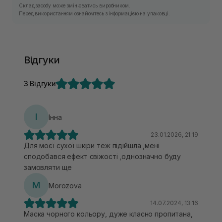
Склад засобу може змінюватись виробником.
Перед використанням ознайомтесь з інформацією на упаковці.
Відгуки
3 Відгуки
І
Інна
23.01.2026, 21:19
Для моєї сухої шкіри теж підійшла ,мені
сподобався ефект свіжості ,однозначно буду
замовляти ще
M
Morozova
14.07.2024, 13:16
Маска чорного кольору, дуже класно пропитана,