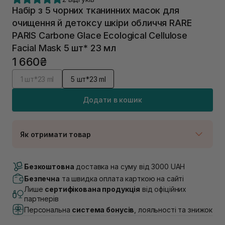
Набір з 5 чорних тканинних масок для
очищення й детоксу шкіри обличчя RARE
PARIS Carbone Glace Ecological Cellulose
Facial Mask 5 шт* 23 мл
1 660₴
1 шт*23 ml
5 шт*23 ml
Додати в кошик
Як отримати товар
Доставка Новою Поштою
В наявності
Безкоштовна
доставка на суму від 3000 UAH
Самовивіз м. Луцьк, вул. Винниченка 4
Безпечна
та швидка оплата карткою на сайті
В наявності
Лише
сертифікована продукція
від офіційних
Самовивіз м. Львів, вул. Академіка Підстригача, 1В
партнерів
(Duck’s Lake)
Персональна
система бонусів
, лояльності та знижок
В наявності
Самовивіз м. Львів, вул. Івана Франка 36