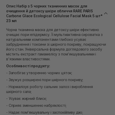
В наявності
Опис Набір з 5 чорних тканинних масок для
Самовивіз м. Львів, вул. Степана Бандери 45
очищення й детоксу шкіри обличчя RARE PARIS
Carbone Glace Ecological Cellulose Facial Mask 5 шт*
В наявності
23 мл
Самовивіз м. Рівне, вул. 16-го Липня, 15
В наявності
Чорна тканинна маска для детоксу шкіри ефективно
Самовивіз м. Рівне, вул. Кулика і Гудачека 23 (ТЦ
очищає пори епідермісу. Її мультиактивна сироватка з
Екватор)
натуральними компонентами глибоко усуває
В наявності
забруднення і токсини зі шкірного покриву, покращуючи
його стан. Універсальна формула доглядового засобу
містить екстракт гамамелісу з пом'якшувальними і
в'язкими властивостями.
Особливості продукту:
- Запобігає утворенню чорних цяток;
- Звужує розширені пори шкірного покриву;
- Нормалізує роботу сальних залоз і вироблення
шкірного сала;
- Усуває жирний блиск;
- Сприяє зменшенню набряклості;
- Надає пом'якшувальну і заспокійливу дію;