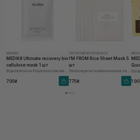
MEDIK8
I'M FROM
|
I'M FROM RICE
MEDI
MEDIK8 Ultimate recovery bio
I'M FROM Rice Sheet Mask 5
MED
cellulose mask 1 шт
шт
Qui
Відновлююча біоцелюлозна маска з цинком
Зволожуюча тканинна маска з екстрактом рису
700₴
775₴
1 9