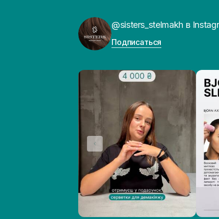
@sisters_stelmakh в Instag
Подписаться