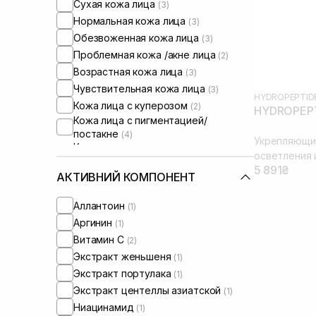
Сухая кожа лица
(3)
Нормальная кожа лица
(3)
Обезвоженная кожа лица
(3)
Проблемная кожа /акне лица
(2)
Возрастная кожа лица
(3)
Чувствительная кожа лица
(3)
HYDROPEPTID
Кожа лица с куперозом
(2)
HYDROPEPTI
Кожа лица с пигментацией/
постакне
(4)
Укрепляющи
Кожа лица с расширенными порами
осветления 
(2)
5 891₴
Кожа лица с нарушенным
АКТИВНИЙ КОМПОНЕНТ
барьером
(2)
Кожа лица с нарушенным
Аллантоин
(1)
микробиомом
(2)
Аргинин
(1)
Сыворотки от постакне
(1)
Витамин C
(2)
Экстракт женьшеня
(1)
Экстракт портулака
(1)
Экстракт центеллы азиатской
(1)
Ниацинамид
(1)