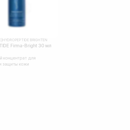
E
|
HYDROPEPTIDE BRIGHTEN
DE Firma-Bright 30 мл
й концентрат для
и защиты кожи