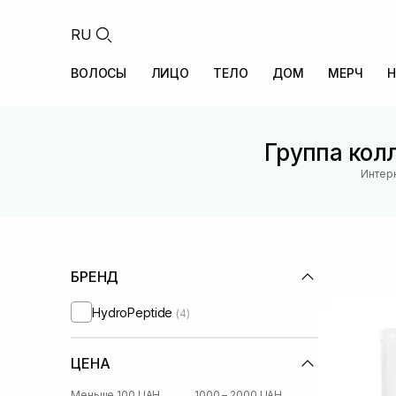
RU
ВОЛОСЫ
ЛИЦО
ТЕЛО
ДОМ
МЕРЧ
Н
Группа колл
Интерн
БРЕНД
HydroPeptide
(4)
ЦЕНА
Меньше 100 UAH
1000 – 2000 UAH