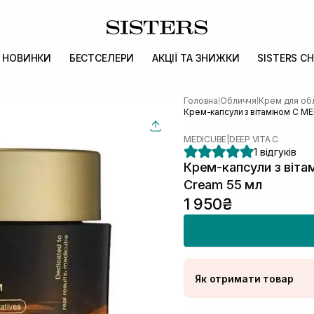
НОВИНКИ
БЕСТСЕЛЕРИ
АКЦІЇ ТА ЗНИЖКИ
SISTERS CH
Головна
Обличчя
Крем для об
|
|
Крем-капсули з вітаміном С ME
MEDICUBE
|
DEEP VITA C
1 відгуків
Крем-капсули з віта
Cream 55 мл
1 950₴
Як отримати товар
Доставка Новою По