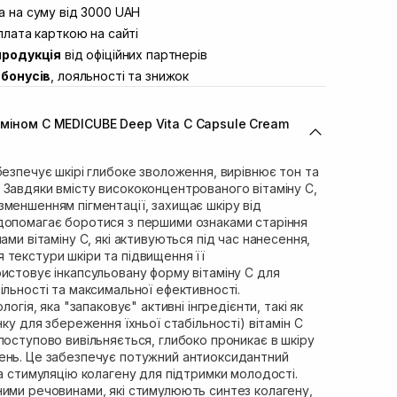
вул. Винниченка 4
 на суму від 3000 UAH
Немає в наявності!
ул. Академіка Підстригача, 1В
лата карткою на сайті
Немає в наявності!
продукція
від офіційних партнерів
ул. Івана Франка 36
Немає в наявності!
бонусів
, лояльності та знижок
вул. Степана Бандери 45
Немає в наявності!
л. 16-го Липня, 15
Немає в наявності!
аміном С MEDICUBE Deep Vita C Capsule Cream
ул. Кулика і Гудачека 23 (ТЦ
Немає в наявності!
безпечує шкірі глибоке зволоження, вирівнює тон та
 Завдяки вмісту висококонцентрованого вітаміну C,
меншенням пігментації, захищає шкіру від
допомагає боротися з першими ознаками старіння
ами вітаміну C, які активуються під час нанесення,
 текстури шкіри та підвищення її
истовує інкапсульовану форму вітаміну С для
ільності та максимальної ефективності.
логія, яка "запаковує" активні інгредієнти, такі як
нку для збереження їхньої стабільності) вітамін С
поступово вивільняється, глибоко проникає в шкіру
ень. Це забезпечує потужний антиоксидантний
та стимуляцію колагену для підтримки молодості.
ними речовинами, які стимулюють синтез колагену,