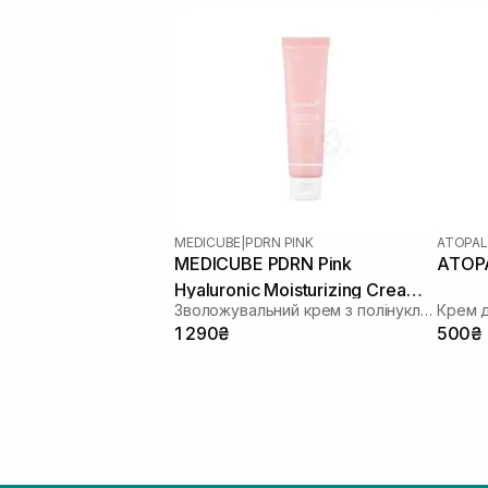
MEDICUBE
|
PDRN PINK
ATOPA
MEDICUBE PDRN Pink
ATOPA
Hyaluronic Moisturizing Cream
Зволожувальний крем з полінуклеотидами та гіалуроновою кислотою
50 мл
1 290₴
500₴