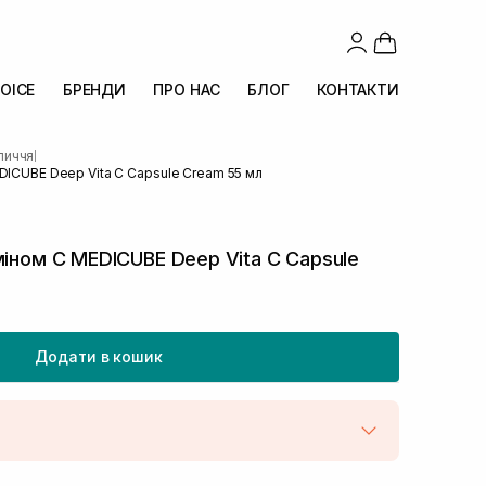
OICE
БРЕНДИ
ПРО НАС
БЛОГ
КОНТАКТИ
личчя
|
DICUBE Deep Vita C Capsule Cream 55 мл
міном С MEDICUBE Deep Vita C Capsule
Додати в кошик
штою
В наявності