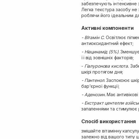
забезпечують інтенсивне 
Легка текстура засобу не
роблячи його ідеальним д
Активні компоненти
- Вітамін C.
Освітлює пігме
антиоксидантний ефект;
- Ніацинамід (5%)
. Зменшує
її від зовнішніх факторів;
-
Гіалуронова кислота.
Забе
шкірі протягом дня;
- Пантенол
. Заспокоює шкі
бар'єрної функції;
- Аденозин.
Має антивіков
- Екстракт центелли азійсь
запаленнями та стимулює 
Спосіб використання
змішайте вітамінну капсул
залежно від вашого типу ш