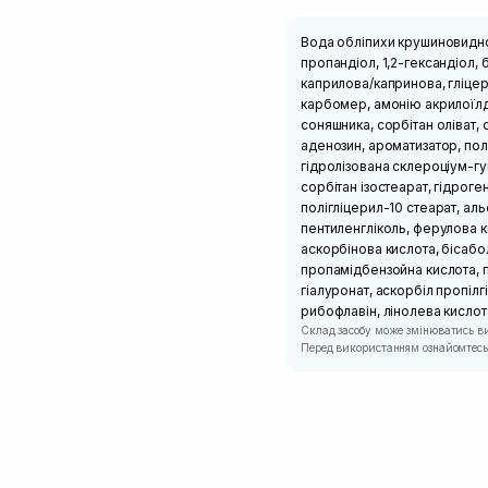
Вода обліпихи крушиновидної
пропандіол, 1,2-гександіол, 
каприлова/капринова, гліцере
карбомер, амонію акрилоїлди
соняшника, сорбітан оліват, 
аденозин, ароматизатор, полі
гідролізована склероціум-гу
сорбітан ізостеарат, гідроге
полігліцерил-10 стеарат, ал
пентиленгліколь, ферулова 
аскорбінова кислота, бісабо
пропамідбензойна кислота, пі
гіалуронат, аскорбіл пропілг
рибофлавін, лінолева кислот
Склад засобу може змінюватись в
Перед використанням ознайомтесь 