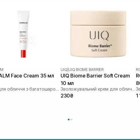
LM
UIQ
|
UIQ BIOME BARRIER
R
LM Face Cream 35 мл
UIQ Biome Barrier Soft Cream
R
10 мл
8
Крем для обличчя з багатошаровою емульсією
Зволожувальний крем для обличчя
230₴
1