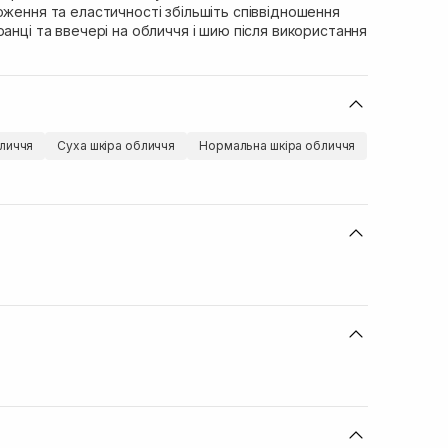
оження та еластичності збільшіть співвідношення
ранці та ввечері на обличчя і шию після використання
личчя
Суха шкіра обличчя
Нормальна шкіра обличчя