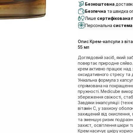
Безкоштовна
Самовивіз м. Луцьк, 
доставка
Самовивіз м. Львів, в
Безпечна
та швидка оп
(Duck’s Lake)
Лише
сертифікована 
Самовивіз м. Львів, в
Персональна
система 
Самовивіз м. Львів, 
Самовивіз м. Рівне, ву
Опис Крем-капсули з віт
Самовивіз м. Рівне, в
55 мл
Екватор)
Доглядовий засіб, який за
повертає природне сяйво.
крем активно працює над з
оксидативного стресу та 
Унікальна формула з капсул
спрямована на покращення
пружності. Medicube викор
збереження свіжості, стаб
Завдяки інкапсуляції (техно
вітамін С, у захисну оболо
захищений від окислення, 
та зменшує ризик подразн
захист, освітлення шкіри 
Крем насичує шкіру корис