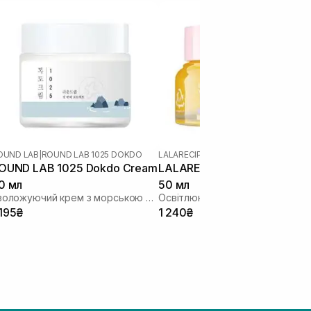
OUND LAB
|
ROUND LAB 1025 DOKDO
LALARECIPE
|
LALARECIPE YUZU VITA C
OUND LAB 1025 Dokdo Cream
LALARECIPE Yuzu vita C Cre
0 мл
50 мл
Зволожуючий крем з морською водою
 195₴
1 240₴