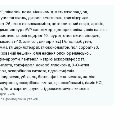
, гліцерин, вода, ніацинамід, метилпропандіол,
бутиленгліколь, дипропіленгліколь, тригліцериди
т-26, етилгексилпальмітат, цетеариловий спирт, аргінін,
метилтаурат/VP кополімер, цетеарил оліват, олія насіння
сіметикон, полігліцерил-10 лаурет, етилгексилгліцерин,
акрилат-13, олія сої, динатрій ЕДТА, поліізобутен,
мма, гліцерилстеарат, глюконолактон, полісорбат-20,
нізований лецитин, олія насіння бігси орелянської,
ьфа-арбутін, пантенол, натрію аскорбілфосфат,
кислота, токоферол, аскорбілглюкозид, 3-О-етил
лол, аскорбінова кислота, гідроксифеніл
ридоксин, убіхінон, біотин, фолієва кислота, натрію
іалуронат, аскорбілпальмітат, ціанокобаламін, тіамін HCl,
а, бета-каротин, рутин, гідроксикорична кислота.
иробником.
з інформацією на упаковці.