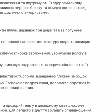
зволоження та підтримують її здоровий вигляд.
 залишає жирного блиску та швидко поглинається,
ля щоденного використання.
нтні плями, вирівнює тон шкіри та має потужний
 почервоніння, вирівнює текстуру шкіри та захищає
зпечує глибоке зволоження, утримуючи вологу в
ру, зменшує подразнення та сприяє відновленню її
і властивості, сприяє зменшенню глибини зморшок;
кої
. Заспокоює подразнення, допомагає боротися із
регенерацію клітин.
у та прозорий гель у відповідному співвідношенні
кіри. Для легшого відчуття збільшіть співвідношення