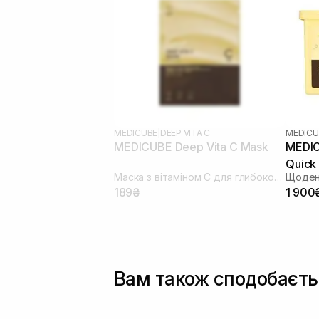
MEDICUBE
|
DEEP VITA C
MEDICU
MEDICUBE Deep Vita C Mask
MEDIC
Quick
Маска з вітаміном С для глибокого відновлення та освітлення шкіри
189₴
1 900
Вам також сподобаєть