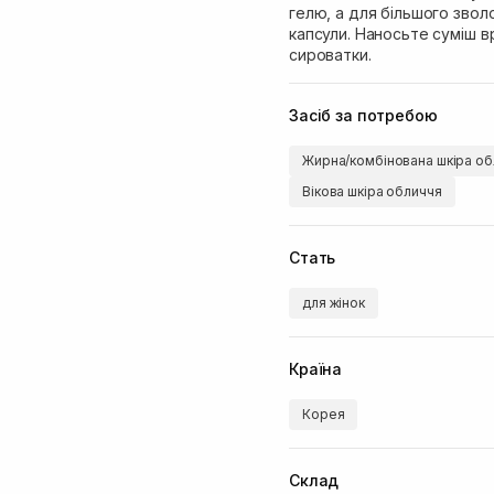
гелю, а для більшого звол
капсули. Наносьте суміш в
сироватки.
Засіб за потребою
Жирна/комбінована шкіра об
Вікова шкіра обличчя
Стать
для жінок
Країна
Корея
Склад