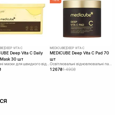
-15%
BE
|
DEEP VITA C
MEDICUBE
|
DEEP VITA C
UBE Deep Vita C Daily
MEDICUBE Deep Vita C Pad 70
 Mask 30 шт
шт
Щоденні маски для швидкого відновлення
Освітлювальні відновлювальні пади з вітаміном C
₴
1 267₴
1 490₴
ся