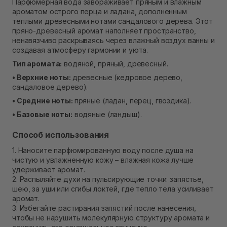
Парфюмерная вода завораживает пряным и влажным
В наличии
ароматом острого перца и ладана, дополненным
Самовывоз г. Ровно, ул. Кулика и Гудачека 23 (ТЦ
теплыми древесными нотами сандалового дерева. Этот
Экватор)
пряно-древесный аромат наполняет пространство,
В наличии
ненавязчиво раскрываясь через влажный воздух ванны и
создавая атмосферу гармонии и уюта.
Тип аромата:
водяной, пряный, древесный.
• Верхние ноты:
древесные (кедровое дерево,
сандаловое дерево).
• Средние ноты:
пряные (ладан, перец, гвоздика).
• Базовые ноты:
водяные (ландыш).
Способ использования
1. Наносите парфюмированную воду после душа на
чистую и увлажненную кожу – влажная кожа лучше
удерживает аромат.
2. Распыляйте духи на пульсирующие точки: запястье,
шею, за уши или сгибы локтей, где тепло тела усиливает
аромат.
3. Избегайте растирания запястий после нанесения,
чтобы не нарушить молекулярную структуру аромата и