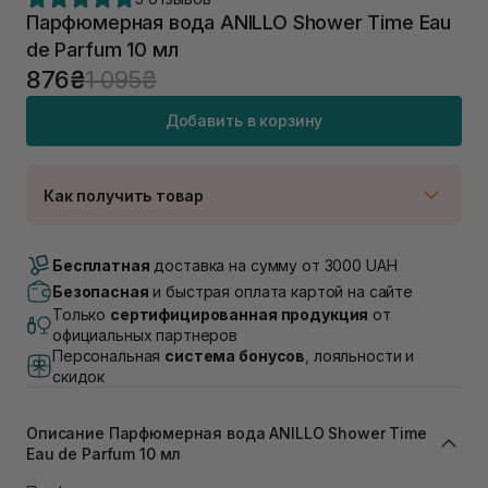
Парфюмерная вода ANILLO Shower Time Eau
de Parfum 10 мл
876₴
1 095₴
Добавить в корзину
Как получить товар
Доставка Новой Почтой
В наличии
Бесплатная
доставка на сумму от 3000 UAH
Самовывоз г. Луцк, Винниченка 4
Безопасная
и быстрая оплата картой на сайте
В наличии
Только
сертифицированная продукция
от
Самовывоз г. Львов, ул. Академика Подстригача,
официальных партнеров
1В (Duck's Lake)
Персональная
система бонусов
, лояльности и
В наличии
скидок
Самовывоз Львов (Ивана Франко 36)
В наличии
Описание Парфюмерная вода ANILLO Shower Time
Самовывоз г. Львов ул. Степана Бандеры 43
Eau de Parfum 10 мл
В наличии
Самовывоз Ровно