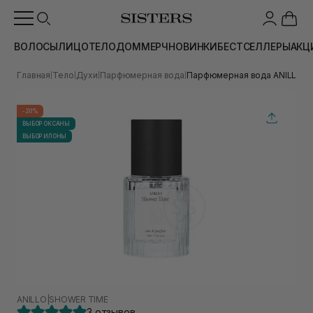
ВОЛОСЫ
ЛИЦО
ТЕЛО
ДОМ
МЕРЧ
НОВИНКИ
БЕСТСЕЛЛЕРЫ
АКЦ
Главная
Тело
Духи
Парфюмерная вода
Парфюмерная вода ANILLO Sho
|
|
|
|
-20%
ВЫБОР ОКСАНЫ
ВЫБОР ИЛОНЫ
ANILLO
|
SHOWER TIME
3 отзывов