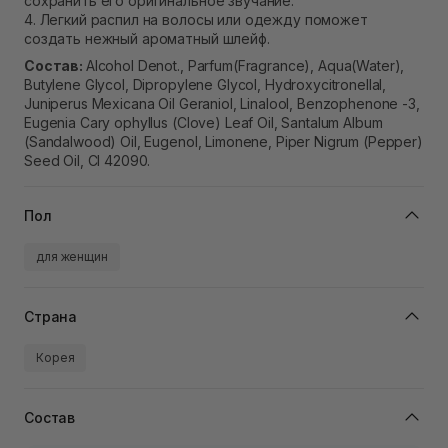
сохранить его оригинальное звучание.
4. Легкий распил на волосы или одежду поможет
создать нежный ароматный шлейф.
Состав:
Alcohol Denot., Parfum(Fragrance), Aqua(Water),
Butylene Glycol, Dipropylene Glycol, Hydroxycitronellal,
Juniperus Mexicana Oil Geraniol, Linalool, Benzophenone -3,
Eugenia Cary ophyllus (Clove) Leaf Oil, Santalum Album
(Sandalwood) Oil, Eugenol, Limonene, Piper Nigrum (Pepper)
Seed Oil, Cl 42090.
Пол
для женщин
Страна
Корея
Состав