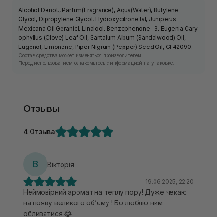
Alcohol Denot., Parfum(Fragrance), Aqua(Water), Butylene
Glycol, Dipropylene Glycol, Hydroxycitronellal, Juniperus
Mexicana Oil Geraniol, Linalool, Benzophenone -3, Eugenia Cary
ophyllus (Clove) Leaf Oil, Santalum Album (Sandalwood) Oil,
Eugenol, Limonene, Piper Nigrum (Pepper) Seed Oil, Cl 42090.
Состав средства может изменяться производителем.
Перед использованием ознакомьтесь с информацией на упаковке.
Отзывы
4 Отзыва
В
Вікторія
19.06.2025, 22:20
Неймовірний аромат на теплу пору! Дуже чекаю
на появу великого об’єму ! Бо люблю ним
обливатися 😂