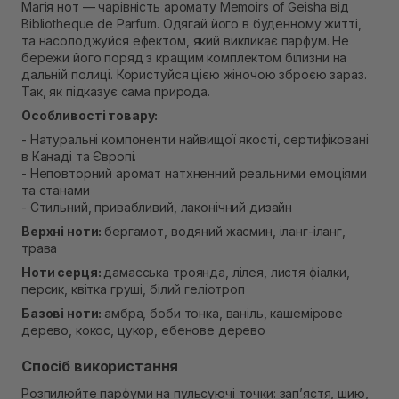
Магія нот — чарівність аромату Memoirs of Geisha від
Bibliotheque de Parfum. Одягай його в буденному житті,
та насолоджуйся ефектом, який викликає парфум. Не
бережи його поряд з кращим комплектом білизни на
дальній полиці. Користуйся цією жіночою зброєю зараз.
Так, як підказує сама природа.
Особливості товару:
- Натуральні компоненти найвищої якості, сертифіковані
в Канаді та Європі.
- Неповторний аромат натхненний реальними емоціями
та станами
- Стильний, привабливий, лаконічний дизайн
Верхні ноти:
бергамот, водяний жасмин, іланг-іланг,
трава
Ноти серця:
дамасська троянда, лілея, листя фіалки,
персик, квітка груші, білий геліотроп
Базові ноти:
амбра, боби тонка, ваніль, кашемірове
дерево, кокос, цукор, ебенове дерево
Спосіб використання
Розпилюйте парфуми на пульсуючі точки: зап’ястя, шию,