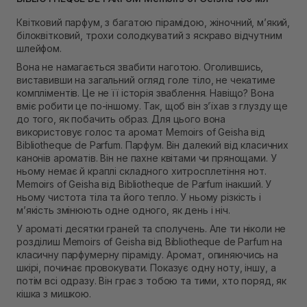
В наявності
Квітковий парфум, з багатою пірамідою, жіночний, м’який,
Самовивіз м. Рівне, вул. 16-го Липня, 15
білоквітковий, трохи солодкуватий з яскраво відчутним
В наявності
шлейфом.
Самовивіз м. Рівне, вул. Кулика і Гудачека 23 (ТЦ
Екватор)
Вона не намагається звабити наготою. Оголившись,
В наявності
виставивши на загальний огляд голе тіло, не чекатиме
компліментів. Це не її історія зваблення. Навіщо? Вона
вміє робити це по-іншому. Так, щоб він з’їхав з глузду ще
до того, як побачить образ. Для цього вона
використовує голос та аромат Memoirs of Geisha від
Bibliotheque de Parfum. Парфум. Він далекий від класичних
канонів ароматів. Він не пахне квітами чи прянощами. У
ньому немає й краплі складного хитросплетіння нот.
Memoirs of Geisha від Bibliotheque de Parfum інакший. У
ньому чистота тіла та його тепло. У ньому різкість і
м’якість змінюють одне одного, як день і ніч.
У ароматі десятки граней та сполучень. Але ти ніколи не
розділиш Memoirs of Geisha від Bibliotheque de Parfum на
класичну парфумерну піраміду. Аромат, опиняючись на
шкірі, починає провокувати. Показує одну ноту, іншу, а
потім всі одразу. Він грає з тобою та тими, хто поряд, як
кішка з мишкою.