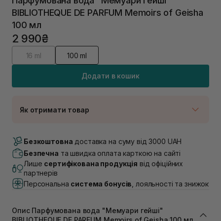
Парфумована вода "Мемуари гейші"
BIBLIOTHEQUE DE PARFUM Memoirs of Geisha
100 мл
2 990₴
16 ml
100 ml
Додати в кошик
Як отримати товар
Доставка Новою Поштою
В наявності
Безкоштовна
доставка на суму від 3000 UAH
Самовивіз м. Луцьк, вул. Винниченка 4
Безпечна
та швидка оплата карткою на сайті
В наявності
Лише
сертифікована продукція
від офіційних
Самовивіз м. Львів, вул. Академіка Підстригача, 1В
партнерів
(Duck’s Lake)
Персональна
система бонусів
, лояльності та знижок
Немає в наявності!
Самовивіз м. Львів, вул. Івана Франка 36
Немає в наявності!
Опис Парфумована вода "Мемуари гейші"
Самовивіз м. Львів, вул. Степана Бандери 45
BIBLIOTHEQUE DE PARFUM Memoirs of Geisha 100 мл