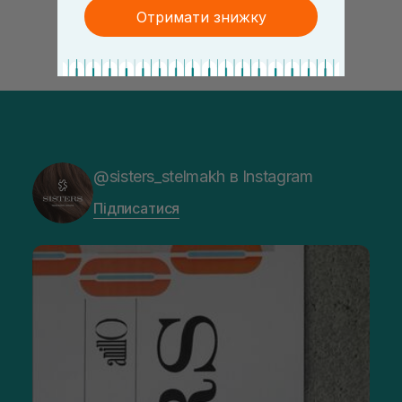
Отримати знижку
@sisters_stelmakh в Instagram
Підписатися