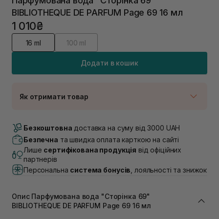
Парфумована вода "Сторінка 69"
BIBLIOTHEQUE DE PARFUM Page 69 16 мл
1 010₴
16 ml
100 ml
Додати в кошик
Як отримати товар
Доставка Новою Поштою
В наявності
Безкоштовна
доставка на суму від 3000 UAH
Самовивіз м. Луцьк, вул. Винниченка 4
Безпечна
та швидка оплата карткою на сайті
В наявності
Лише
сертифікована продукція
від офіційних
Самовивіз м. Львів, вул. Академіка Підстригача, 1В
партнерів
(Duck’s Lake)
Персональна
система бонусів
, лояльності та знижок
В наявності
Самовивіз м. Львів, вул. Івана Франка 36
В наявності
Опис Парфумована вода "Сторінка 69"
Самовивіз м. Львів, вул. Степана Бандери 45
BIBLIOTHEQUE DE PARFUM Page 69 16 мл
В наявності