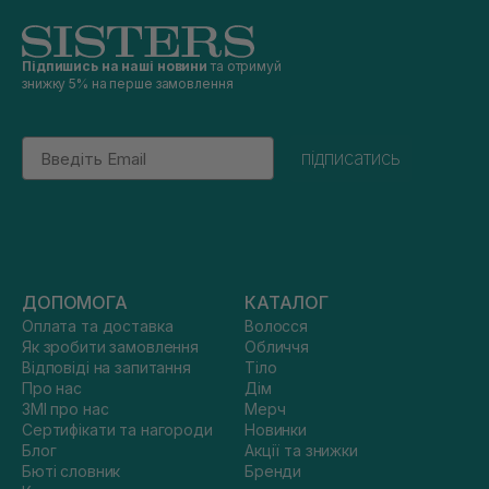
Підпишись на наші новини
та отримуй
знижку 5% на перше замовлення
Email
підписатись
ДОПОМОГА
КАТАЛОГ
Оплата та доставка
Волосся
Як зробити замовлення
Обличчя
Відповіді на запитання
Тіло
Про нас
Дім
ЗМІ про нас
Мерч
Сертифікати та нагороди
Новинки
Блог
Акції та знижки
Бюті словник
Бренди