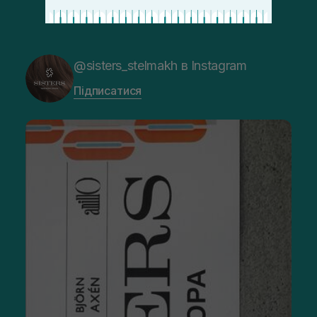
@sisters_stelmakh в Instagram
Підписатися