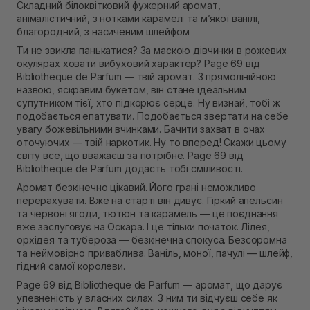
Складний білоквітковий фужерний аромат,
Самовивіз м. Рівне, вул. 16-го Липня, 15
анімалістичний, з нотками карамелі та м’якої ванілі,
В наявності
благородний, з насиченим шлейфом
Самовивіз м. Рівне, вул. Кулика і Гудачека 23 (ТЦ
Екватор)
Ти не звикла панькатися? За маскою дівчинки в рожевих
В наявності
окулярах ховати вибуховий характер? Page 69 від
Bibliotheque de Parfum — твій аромат. З прямолінійною
назвою, яскравим букетом, він стане ідеальним
супутником тієї, хто підкорює серце. Ну визнай, тобі ж
подобається епатувати. Подобається звертати на себе
увагу божевільними вчинками. Бачити захват в очах
оточуючих — твій наркотик. Ну то вперед! Скажи цьому
світу все, що вважаєш за потрібне. Page 69 від
Bibliotheque de Parfum додасть тобі сміливості.
Аромат безкінечно цікавий. Його грані неможливо
перерахувати. Вже на старті він дивує. Гіркий апельсин
та червоні ягоди, тютюн та карамель — це поєднання
вже заслуговує на Оскара. І це тільки початок. Лілея,
орхідея та тубероза — безкінечна спокуса. Безсоромна
та неймовірно приваблива. Ваніль, моної, пачулі — шлейф,
гідний самої королеви.
Page 69 від Bibliotheque de Parfum — аромат, що дарує
упевненість у власних силах. З ним ти відчуєш себе як