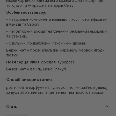
ніколи чарівною. Вдягай його кожного дня з відчуттям
того, що ти — краще з витворів Світу.
Особливості товару:
- Натуральні компоненти найвищої якості, сертифіковані
в Канаді та Європі.
- Неповторний аромат натхненний реальними емоціями
та станами.
- Стильний, привабливий, лаконічний дизайн.
Верхні ноти:
гіркий апельсин, карамель, червоні ягоди,
тютюн.
Ноти серця:
лілея, орхідея, тубероза.
Базові ноти:
ваніль, моної, пачулі.
Спосіб використання
розпилюйте парфуми на пульсуючі точки: зап’ястя, шию,
за вуха або згини ліктів, де тепло тіла посилює аромат.
Стать