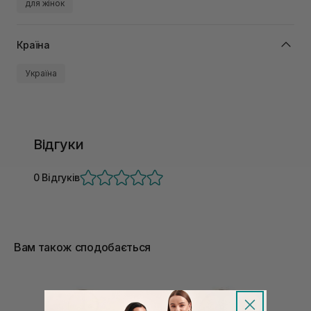
для жінок
Країна
Україна
Відгуки
0 Відгуків
Вам також сподобається