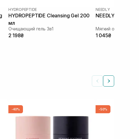
HYDROPEPTIDE
NEEDLY
g
HYDROPEPTIDE Cleansing Gel 200
NEEDLY Mild Clean
мл
Очищающий гель 3в1
Мягкий очищающий 
2 198₴
1 045₴
-40%
-50%