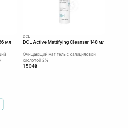
DCL
36 мл
DCL Active Mattifying Cleanser 148 мл
щий
Очищающий мат гель с салициловой
и
кислотой 2%
1 504₴