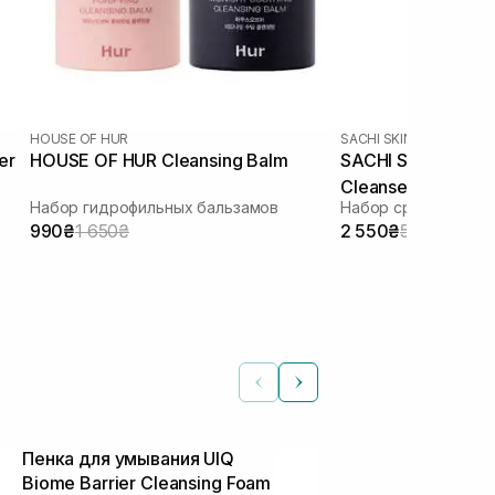
HOUSE OF HUR
SACHI SKIN
er
HOUSE OF HUR Cleansing Balm
SACHI SKIN Sapon
Cleanser 2 шт
Набор гидрофильных бальзамов
990₴
1 650₴
2 550₴
5 100₴
Пенка для умывания UIQ
Гидрофильно
Biome Barrier Cleansing Foam
всех типов 