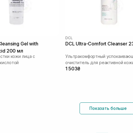
DCL
leansing Gel with
DCL Ultra-Comfort Cleanser 2
cid 200 мл
истки кожи лица с
Ультракомфортный успокаиваю
кислотой
очиститель для реактивной кож
1 503₴
Показать больше