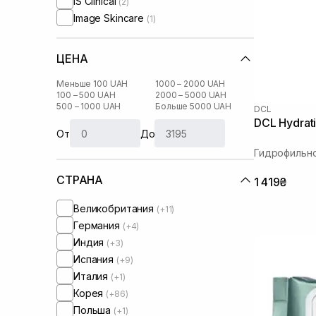
IS Clinical
(2)
Image Skincare
(1)
ЦЕНА
Меньше 100 UAH
1000 – 2000 UAH
100 – 500 UAH
2000 – 5000 UAH
500 – 1000 UAH
Больше 5000 UAH
DCL
DCL Hydrati
От
До
Гидрофильно
СТРАНА
1 419₴
Великобритания
(+11)
Германия
(+4)
Индия
(+3)
Испания
(+9)
Италия
(+1)
Корея
(+86)
Польша
(+1)