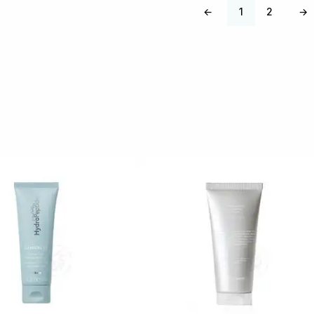
←
1
2
→