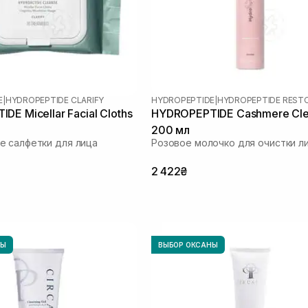
E
|
HYDROPEPTIDE CLARIFY
HYDROPEPTIDE
|
HYDROPEPTIDE REST
DE Micellar Facial Cloths
HYDROPEPTIDE Cashmere Cl
200 мл
 салфетки для лица
Розовое молочко для очистки л
2 422₴
НЫ
ВЫБОР ОКСАНЫ