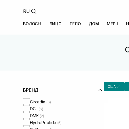
RU
ВОЛОСЫ
ЛИЦО
ТЕЛО
ДОМ
МЕРЧ
Н
США
БРЕНД
Circadia
(6)
DCL
(6)
DMK
(2)
HydroPeptide
(5)