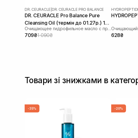
DR. CEURACLE
|
DR. CEURACLE PRO BALANCE
HYDROPEPTID
DR. CEURACLE Pro Balance Pure
HYDROPEPTI
Cleansing Oil (термін до 01.27р.) 155
Очищающее гидрофильное масло с пробиотиками
Очищающий 
мл
709₴
1 090₴
628₴
Товари зі знижками в катего
-35%
-20%