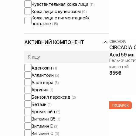
Чувствительная кожа лица
(11)
Кожа лица с куперозом
(9)
Кожа лица с пигментацией/
постакне
(15)
Кожа лица с расширенными порами
(15)
Кожа лица с нарушенным
CIRCADIA
АКТИВНИЙ КОМПОНЕНТ
барьером
CIRCADIA Cl
(10)
Кожа лица с нарушенным
Acid 59 мл
микробиомом
(11)
Гель-очисти
кислотой
Аденозин
(1)
855₴
Аллантоин
(5)
Алое вера
(5)
Аргинин
(1)
Бензоил пероксид
(2)
Бетаин
(1)
ПОДАРОК
Бромелайн
(2)
Витамин B5
(1)
Витамин Е
(3)
Витамин C
(3)