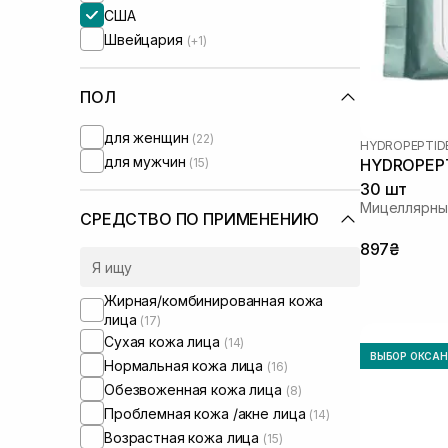
США
Швейцария
(+1)
ПОЛ
для женщин
(22)
HYDROPEPTID
для мужчин
(15)
HYDROPEPTI
30 шт
Мицеллярные
СРЕДСТВО ПО ПРИМЕНЕНИЮ
897₴
Жирная/комбинированная кожа
лица
(17)
Сухая кожа лица
(14)
ВЫБОР ОКСА
Нормальная кожа лица
(16)
Обезвоженная кожа лица
(8)
Проблемная кожа /акне лица
(14)
Возрастная кожа лица
(15)