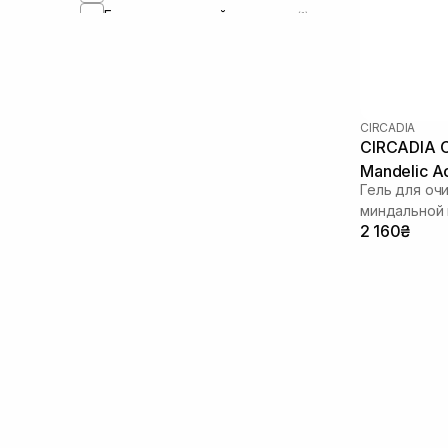
Гидролизованный коллаген
(1)
Гликолевая кислота
(2)
Экстракт женьшеня
(1)
Экстракт календулы
(1)
Экстракт камелии
(3)
CIRCADIA
Экстракт коры белой ивы
(1)
CIRCADIA C
Экстракт мальвы
(1)
Mandelic A
Экстракт полыни
(1)
Гель для оч
Экстракт ромашки
(6)
миндальной 
2 160₴
Экстракт розы
(2)
Экстракт центеллы азиатской
(2)
Экстракт сахарного тростника
(1)
Энзимы
(1)
Зеленый чай
(6)
Каолин
(1)
Керамиды
(1)
Миндальная кислота
(2)
Молочная кислота
(3)
Оливковое масло