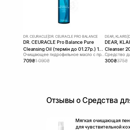
DR. CEURACLE
|
DR. CEURACLE PRO BALANCE
DEAR, KLAIRS
|
DR. CEURACLE Pro Balance Pure
DEAR, KLAIR
Cleansing Oil (термін до 01.27р.) 155
Cleanser 2
Очищающее гидрофильное масло с пробиотиками
Средство дл
мл
709₴
1 090₴
300₴
375₴
Отзывы о Средства дл
Мягкая очищающая пен
для чувствительной ко