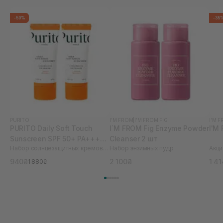
-50%
-35
PURITO
I'M FROM
|
I'M FROM FIG
I'M 
PURITO Daily Soft Touch
I`M FROM Fig Enzyme Powder
I'M
Sunscreen SPF 50+ PA++++
Cleanser 2 шт
Набор солнцезащитных кремов с керамидами
Набор энзимных пудр
Акци
60 мл 2 шт
940₴
2 100₴
1 4
1 880₴