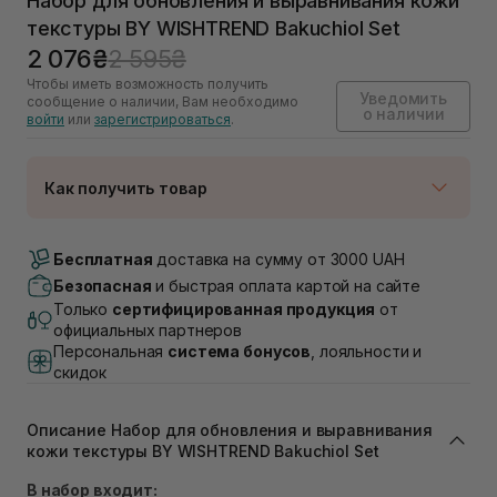
Набор для обновления и выравнивания кожи
текстуры BY WISHTREND Bakuchiol Set
2 076₴
2 595₴
Чтобы иметь возможность получить
Уведомить
сообщение о наличии, Вам необходимо
о наличии
войти
или
зарегистрироваться
.
Как получить товар
Доставка Новой Почтой
Нет в наличии!
Бесплатная
доставка на сумму от 3000 UAH
Самовывоз г. Луцк, Винниченка 4
Безопасная
и быстрая оплата картой на сайте
Нет в наличии!
Только
сертифицированная продукция
от
Самовывоз г. Львов, ул. Академика Подстригача,
официальных партнеров
1В (Duck's Lake)
Персональная
система бонусов
, лояльности и
Нет в наличии!
скидок
Самовывоз Львов (Ивана Франко 36)
Нет в наличии!
Самовывоз г. Львов ул. Степана Бандеры 43
Описание Набор для обновления и выравнивания
Нет в наличии!
кожи текстуры BY WISHTREND Bakuchiol Set
Самовывоз Ровно
В набор входит:
Нет в наличии!