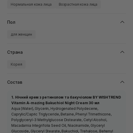
Нормальная кожа лица
Возрастная кожа лица
Пол
для женщин
Страна
Корея
Состав
1. Нічний крем з ретинолом та бакучіолом BY WISHTREND
Vitamin A-mazing Bakuchiol Night Cream 30 мл
Aqua (Water), Glycerin, Hydrogenated Polydecene,
Caprylic/Capric Triglyceride, Betaine, Phenyl Trimethicone,
Polyglyceryl-3 Methylglucose Distearate, Cetyl Alcohol,
Macadamia Integrifolia Seed Oil, Niacinamide, Glyceryl
Glucoside, Glyceryl Stearate, Bakuchiol, Trehalose, Behenyl