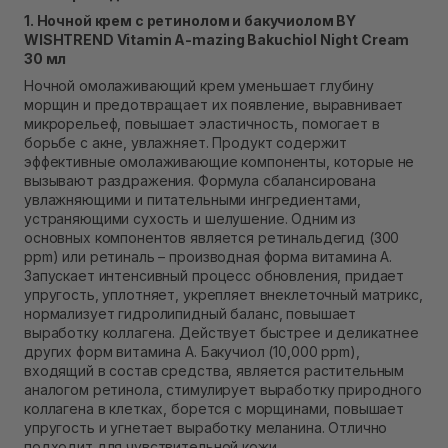
Самовывоз г. Ровно, ул. Кулика и Гудачека 23 (ТЦ
1. Ночной крем с ретинолом и бакучиолом BY
Экватор)
WISHTREND Vitamin A-mazing Bakuchiol Night Cream
Нет в наличии!
30 мл
Ночной омолаживающий крем уменьшает глубину
морщин и предотвращает их появление, выравнивает
микрорельеф, повышает эластичность, помогает в
борьбе с акне, увлажняет. Продукт содержит
эффективные омолаживающие компоненты, которые не
вызывают раздражения. Формула сбалансирована
увлажняющими и питательными ингредиентами,
устраняющими сухость и шелушение. Одним из
основных компонентов является ретинальдегид (300
ppm) или ретиналь – производная форма витамина А.
Запускает интенсивный процесс обновления, придает
упругость, уплотняет, укрепляет внеклеточный матрикс,
нормализует гидролипидный баланс, повышает
выработку коллагена. Действует быстрее и деликатнее
других форм витамина A. Бакучиол (10,000 ppm),
входящий в состав средства, является растительным
аналогом ретинола, стимулирует выработку природного
коллагена в клетках, борется с морщинами, повышает
упругость и угнетает выработку меланина. Отлично
подходит для чувствительной кожи.