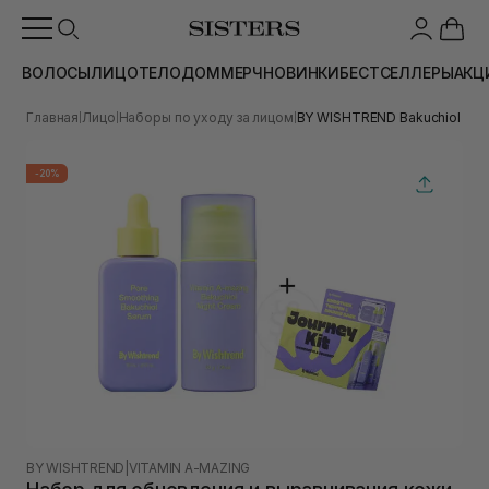
ВОЛОСЫ
ЛИЦО
ТЕЛО
ДОМ
МЕРЧ
НОВИНКИ
БЕСТСЕЛЛЕРЫ
АКЦ
Главная
Лицо
Наборы по уходу за лицом
BY WISHTREND Bakuchiol Set
|
|
|
-20%
BY WISHTREND
|
VITAMIN A-MAZING