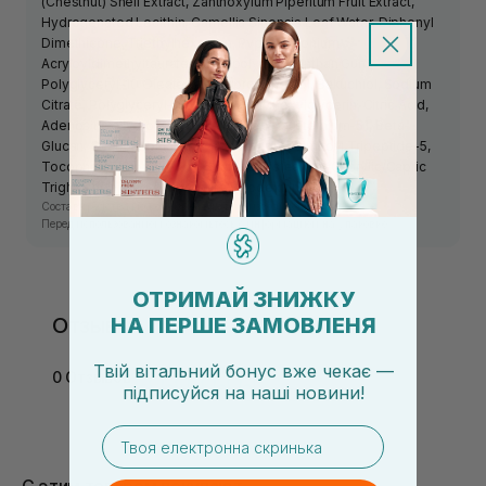
(Chestnut) Shell Extract, Zanthoxylum Piperitum Fruit Extract,
Hydrogenated Lecithin, Camellia Sinensis Leaf Water, Diphenyl
Dimethicone, Triethylhexanoin, Pvp, Ammonium
Acryloyldimethyltaurate/Vp Copolymer, Xanthan Gum,
Polyglyceryl-10 Oleate, Methylpropanediol, Bakuchiol, Sodium
Citrate, Polyglyceryl-10 Laurate, Ethylhexylglycerin, Citric Acid,
Adenosine, Hydrolyzed Extensin, Polyquaternium-51, Beta-
Glucan, Cyanocobalamin, Maltodextrin, Palmitoyl Tripeptide-5,
Tocopherol, Propanediol, Sucrose Distearate, Caprylic/Capric
Triglyceride, Hydroxypropyl Cyclodextrin.
Состав средства может изменяться производителем.
Перед использованием ознакомьтесь с информацией на упаковке.
ОТРИМАЙ ЗНИЖКУ
Отзывы
НА ПЕРШЕ ЗАМОВЛЕНЯ
Твій вітальний бонус вже чекає —
0 Отзывов
підписуйся
на
наші новини!
email