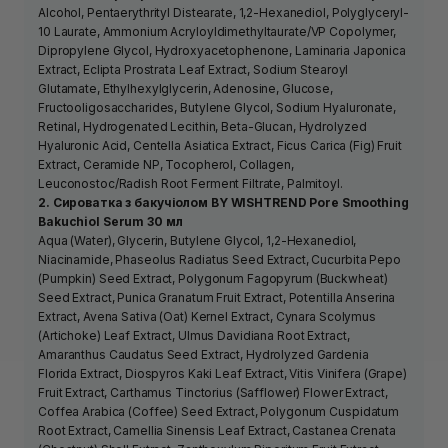
Alcohol, Pentaerythrityl Distearate, 1,2-Hexanediol, Polyglyceryl-
10 Laurate, Ammonium Acryloyldimethyltaurate/VP Copolymer,
Dipropylene Glycol, Hydroxyacetophenone, Laminaria Japonica
Extract, Eclipta Prostrata Leaf Extract, Sodium Stearoyl
Glutamate, Ethylhexylglycerin, Adenosine, Glucose,
Fructooligosaccharides, Butylene Glycol, Sodium Hyaluronate,
Retinal, Hydrogenated Lecithin, Beta-Glucan, Hydrolyzed
Hyaluronic Acid, Centella Asiatica Extract, Ficus Carica (Fig) Fruit
Extract, Ceramide NP, Tocopherol, Collagen,
Leuconostoc/Radish Root Ferment Filtrate, Palmitoyl.
2. Сироватка з бакучіолом BY WISHTREND Pore Smoothing
Bakuchiol Serum 30 мл
Aqua (Water), Glycerin, Butylene Glycol, 1,2-Hexanediol,
Niacinamide, Phaseolus Radiatus Seed Extract, Cucurbita Pepo
(Pumpkin) Seed Extract, Polygonum Fagopyrum (Buckwheat)
Seed Extract, Punica Granatum Fruit Extract, Potentilla Anserina
Extract, Avena Sativa (Oat) Kernel Extract, Cynara Scolymus
(Artichoke) Leaf Extract, Ulmus Davidiana Root Extract,
Amaranthus Caudatus Seed Extract, Hydrolyzed Gardenia
Florida Extract, Diospyros Kaki Leaf Extract, Vitis Vinifera (Grape)
Fruit Extract, Carthamus Tinctorius (Safflower) Flower Extract,
Coffea Arabica (Coffee) Seed Extract, Polygonum Cuspidatum
Root Extract, Camellia Sinensis Leaf Extract, Castanea Crenata