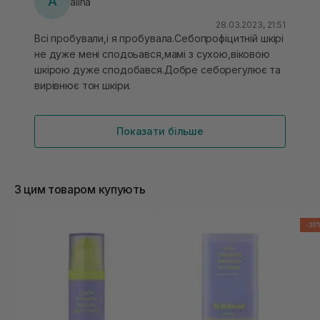
A
alina
незнаю чи такій зайде, мені дуже сподобався,
класно працює, живить, має протизапальну дію,
28.03.2023, 21:51
Всі пробували,і я пробувала.Себопрофіцитній шкірі
шкіра на ранок як оновлена розгладжена, я ніколи
не дуже мені сподоьався,мамі з сухою,віковою
нічого з ретинолом не пробувала, а це суперовий
шкірою дуже сподобався.Добре себорегулює та
актив, обов‘язково візьму повний об‘єм
вирівнює тон шкіри.
Показати більше
З цим товаром купують
-20