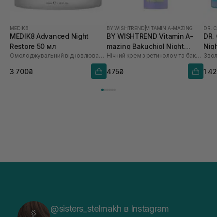
MEDIK8
BY WISHTREND
|
VITAMIN A-MAZING
DR. 
MEDIK8 Advanced Night
BY WISHTREND Vitamin A-
DR.
Restore 50 мл
mazing Bakuchiol Night
Nig
Омолоджувальний відновлювальний нічний крем
Нічний крем з ретинолом та бакучіолом
Звол
Cream 10 мл
3 700₴
475₴
1 4
@sisters_stelmakh в Instagram