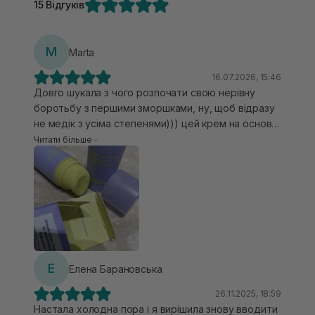
15 Відгуків
M
Marta
16.07.2026, 15:46
Довго шукала з чого розпочати свою нерівну
боротьбу з першими зморшками, ну, щоб відразу
не медік з усіма степенями))) цей крем на основі
бакучіолу в моєму догляді вже 4 роки, нічого
Читати більше
активнішого шкіра не потребує - а це ознака того,
що крем підібраний своєчасно. Дуже задоволена
станом шкіри, зміню одну баночку за іншою,
рекомендую без вагань: поки 40 - політ
нормальний))
Е
Елена Барановська
26.11.2025, 18:59
Настала холодна пора і я вирішила знову вводити