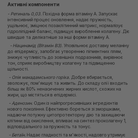
Активні компоненти
- Ретиналь 0,03.
Похідна форма вітаміну А. Запускає
інтенсивний процес оновлення, надає пружність,
ущільнює, зміцнює позаклітинний матрикс, нормалізує
гідроліпідний баланс, підвищує вироблення колагену. Діє
швидше та делікатніше за інші форми вітаміну A.
- Ніацинамід (Вітамін B3).
Уповільнює доставку меланіну
до епідермісу, запобігає утворенню пігментних плям,
знижує чутливість до зовнішніх подразників, вирівнює
тон, сприяє виробництву колагену та підвищенню
щільності.
- Олія макадамського горіха.
Добре вбирається,
зволожує, пом'якшує та живить. До складу олії входить
більш як 80% ненасичених жирних кислот, схожих на
жири, що містяться в епідермісі.
- Аденозин.
Один із найпрогресивніших інгредієнтів
нового покоління. Ефективно бореться зі зморшками,
надаючи потужну цитопротекторну дію та захищаючи
клітини від окислення, впливає на синтез проколагену 1,
відповідального за пружність та тонус.
- Бетаїн.
Надає гладкості та м'якості, надовго утримує