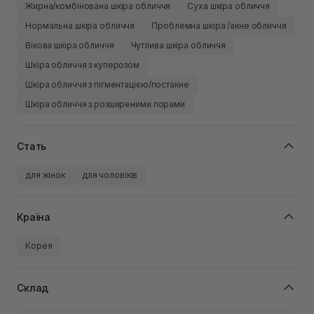
Жирна/комбінована шкіра обличчя
Суха шкіра обличчя
Нормальна шкіра обличчя
Проблемна шкіра /акне обличчя
Вікова шкіра обличчя
Чутлива шкіра обличчя
Шкіра обличчя з куперозом
Шкіра обличчя з пігментацією/постакне
Шкіра обличчя з розширеними порами
Стать
для жінок
для чоловіків
Країна
Корея
Склад