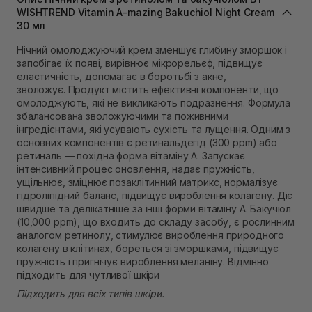
Самовивіз м. Львів, вул. Степана Бандери 45
WISHTREND Vitamin A-mazing Bakuchiol Night Cream
30 мл
В наявності
Самовивіз м. Рівне, вул. 16-го Липня, 15
Нічний омолоджуючий крем зменшує глибину зморшок і
В наявності
запобігає їх появі, вирівнює мікрорельєф, підвищує
Самовивіз м. Рівне, вул. Кулика і Гудачека 23 (ТЦ
еластичність, допомагає в боротьбі з акне,
Екватор)
зволожує. Продукт містить ефективні компоненти, що
В наявності
омолоджують, які не викликають подразнення. Формула
збалансована зволожуючими та поживними
інгредієнтами, які усувають сухість та лущення. Одним з
основних компонентів є ретинальдегід (300 ppm) або
ретиналь — похідна форма вітаміну А. Запускає
інтенсивний процес оновлення, надає пружність,
ущільнює, зміцнює позаклітинний матрикс, нормалізує
гідроліпідний баланс, підвищує вироблення колагену. Діє
швидше та делікатніше за інші форми вітаміну A. Бакучіол
(10,000 ppm), що входить до складу засобу, є рослинним
аналогом ретинолу, стимулює вироблення природного
колагену в клітинах, бореться зі зморшками, підвищує
пружність і пригнічує вироблення меланіну. Відмінно
підходить для чутливої ​​шкіри
Підходить для всіх типів шкіри.