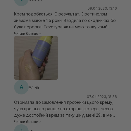
сходинками, навіть якщо ви вже знайомі з
активами.
09.04.2023, 13:16
Крем подобається. Є результат. З ретинолом
знайома майже 1,5 роки. Ваодила по сходинках бо
була перерва. Текстура як на мою тонку комбі
шкіру то трішки плотніша, але не завжди закриваю
Читати більше
відновлюючим кремом.
А
Аліна
07.04.2023, 18:38
Отримала до замовлення пробники цього крему,
чула про нього раніше на сторінці сістерс, чесно
дуже достойний крем за таку ціну, мені 29, в мене
комбі зневоднена схильна до поодиноких висипів,
Читати більше
жирності моя шкіра практично немає, тому