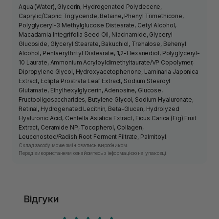
Aqua (Water), Glycerin, Hydrogenated Polydecene,
Caprylic/Capric Triglyceride, Betaine, Phenyl Trimethicone,
Polyglyceryl-3 Methylglucose Distearate, Cetyl Alcohol,
Macadamia Integrifolia Seed Oil, Niacinamide, Glyceryl
Glucoside, Glyceryl Stearate, Bakuchiol, Trehalose, Behenyl
Alcohol, Pentaerythrityl Distearate, 1,2-Hexanediol, Polyglyceryl-
10 Laurate, Ammonium Acryloyldimethyltaurate/VP Copolymer,
Dipropylene Glycol, Hydroxyacetophenone, Laminaria Japonica
Extract, Eclipta Prostrata Leaf Extract, Sodium Stearoyl
Glutamate, Ethylhexylglycerin, Adenosine, Glucose,
Fructooligosaccharides, Butylene Glycol, Sodium Hyaluronate,
Retinal, Hydrogenated Lecithin, Beta-Glucan, Hydrolyzed
Hyaluronic Acid, Centella Asiatica Extract, Ficus Carica (Fig) Fruit
Extract, Ceramide NP, Tocopherol, Collagen,
Leuconostoc/Radish Root Ferment Filtrate, Palmitoyl.
Склад засобу може змінюватись виробником.
Перед використанням ознайомтесь з інформацією на упаковці.
Відгуки