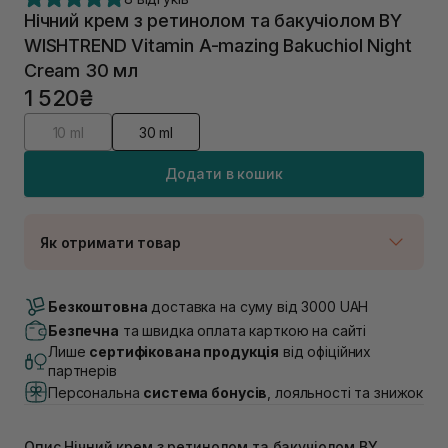
Нічний крем з ретинолом та бакучіолом BY
WISHTREND Vitamin A-mazing Bakuchiol Night
Cream 30 мл
1 520₴
10 ml
30 ml
Додати в кошик
Як отримати товар
Доставка Новою Поштою
В наявності
Безкоштовна
доставка на суму від 3000 UAH
Самовивіз м. Луцьк, вул. Винниченка 4
Безпечна
та швидка оплата карткою на сайті
В наявності
Лише
сертифікована продукція
від офіційних
Самовивіз м. Львів, вул. Академіка Підстригача, 1В
партнерів
(Duck’s Lake)
Персональна
система бонусів
, лояльності та знижок
В наявності
Самовивіз м. Львів, вул. Івана Франка 36
В наявності
Опис Нічний крем з ретинолом та бакучіолом BY