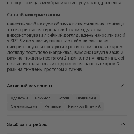
вологу, захищає мембрани клітин, усуває подразнення.
Спосіб використання
нанесіть засіб на сухе обличчя після очищення, тонізації
та використання сироватки. Рекомендується
використовувати як нічний догляд, вдень наносити засіб
з SPF. Якщо у вас чутлива шкіра або ви раніше не
використовували продукти з ретинолом, вводьте крем
догляду поступово (наприклад
,
використовуйте засіб 2
рази на тиждень протягом 2 тижнів, потім, якщо на шкірі
не з'являються ознаки подразнення, наносьте крем 3
рази на тиждень, протягом 2 тижнів)
Активний компонент
Аденозин
Бакучіол
Бетаїн
Ніацинамід
Олія макадамії
Ретиналь
Ретинол/ Вітамін А
Засіб за потребою