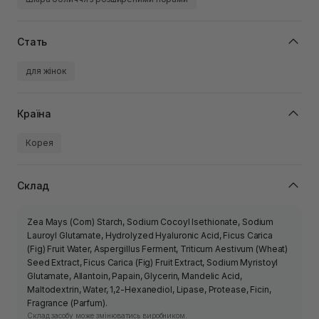
Стать
для жінок
Країна
Корея
Склад
Zea Mays (Corn) Starch, Sodium Cocoyl Isethionate, Sodium
Lauroyl Glutamate, Hydrolyzed Hyaluronic Acid, Ficus Carica
(Fig) Fruit Water, Aspergillus Ferment, Triticum Aestivum (Wheat)
Seed Extract, Ficus Carica (Fig) Fruit Extract, Sodium Myristoyl
Glutamate, Allantoin, Papain, Glycerin, Mandelic Acid,
Maltodextrin, Water, 1,2-Hexanediol, Lipase, Protease, Ficin,
Fragrance (Parfum).
Склад засобу може змінюватись виробником.