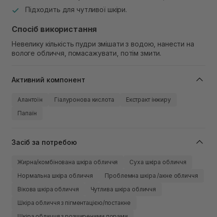
Підходить для чутливої шкіри.
Спосіб використання
Невелику кількість пудри змішати з водою, нанести на
вологе обличчя, помасажувати, потім змити.
Активний компонент
Алантоїн
Гіалуронова кислота
Екстракт інжиру
Папаїн
Засіб за потребою
Жирна/комбінована шкіра обличчя
Суха шкіра обличчя
Нормальна шкіра обличчя
Проблемна шкіра /акне обличчя
Вікова шкіра обличчя
Чутлива шкіра обличчя
Шкіра обличчя з пігментацією/постакне
Шкіра обличчя з розширеними порами