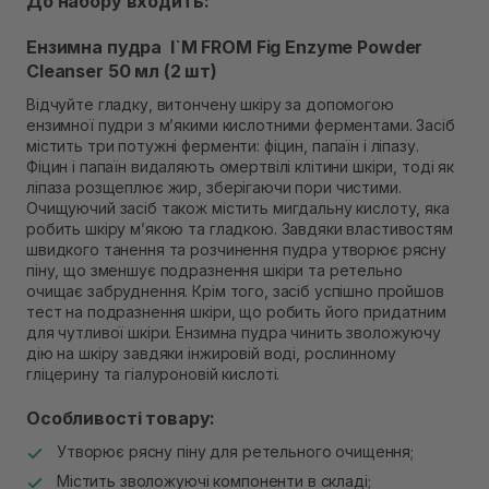
До набору входить:
Самовивіз м. Рівне, вул. Кулика і Гудачека 23 (ТЦ
Екватор)
Ензимна пудра I`M FROM Fig Enzyme Powder
Немає в наявності!
Cleanser 50 мл (2 шт)
Відчуйте гладку, витончену шкіру за допомогою
ензимної пудри з м’якими кислотними ферментами. Засіб
містить три потужні ферменти: фіцин, папаїн і ліпазу.
Фіцин і папаїн видаляють омертвілі клітини шкіри, тоді як
ліпаза розщеплює жир, зберігаючи пори чистими.
Очищуючий засіб також містить мигдальну кислоту, яка
робить шкіру м’якою та гладкою. Завдяки властивостям
швидкого танення та розчинення пудра утворює рясну
піну, що зменшує подразнення шкіри та ретельно
очищає забруднення. Крім того, засіб успішно пройшов
тест на подразнення шкіри, що робить його придатним
для чутливої ​​шкіри. Ензимна пудра чинить зволожуючу
дію на шкіру завдяки інжировій воді, рослинному
гліцерину та гіалуроновій кислоті.
Особливості товару:
Утворює рясну піну для ретельного очищення;
Містить зволожуючі компоненти в складі;