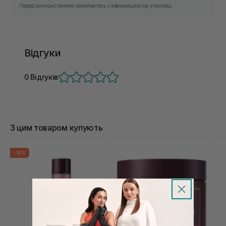
Перед використанням ознайомтесь з інформацією на упаковці.
Відгуки
0 Відгуків
З цим товаром купують
-35%