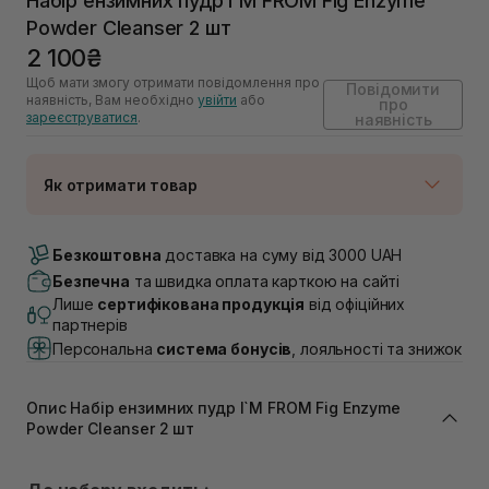
Набір ензимних пудр I`M FROM Fig Enzyme
Powder Cleanser 2 шт
2 100₴
Щоб мати змогу отримати повідомлення про
Повідомити
наявність, Вам необхідно
увійти
або
про
зареєструватися
.
наявність
Як отримати товар
Доставка Новою Поштою
Немає в наявності!
Безкоштовна
доставка на суму від 3000 UAH
Самовивіз м. Луцьк, вул. Винниченка 4
Безпечна
та швидка оплата карткою на сайті
Немає в наявності!
Лише
сертифікована продукція
від офіційних
Самовивіз м. Львів, вул. Академіка Підстригача, 1В
партнерів
(Duck’s Lake)
Персональна
система бонусів
, лояльності та знижок
Немає в наявності!
Самовивіз м. Львів, вул. Івана Франка 36
Немає в наявності!
Опис Набір ензимних пудр I`M FROM Fig Enzyme
Самовивіз м. Львів, вул. Степана Бандери 45
Powder Cleanser 2 шт
Немає в наявності!
Самовивіз м. Рівне, вул. 16-го Липня, 15
Немає в наявності!