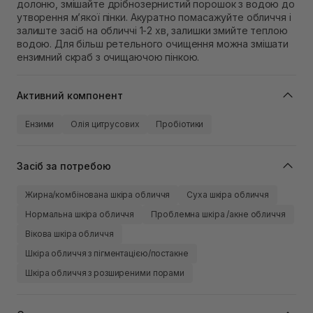
долоню, змішайте дрібнозернистий порошок з водою до
утворення м’якої пінки. Акуратно помасажуйте обличчя і
залиште засіб на обличчі 1-2 хв, залишки змийте теплою
водою. Для більш ретельного очищення можна змішати
ензимний скраб з очищаючою пінкою.
Активний компонент
Ензими
Олія цитрусових
Пробіотики
Засіб за потребою
Жирна/комбінована шкіра обличчя
Суха шкіра обличчя
Нормальна шкіра обличчя
Проблемна шкіра /акне обличчя
Вікова шкіра обличчя
Шкіра обличчя з пігментацією/постакне
Шкіра обличчя з розширеними порами