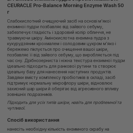
CEURACLE Pro-Balance Morning Enzyme Wash 50
г
Слабокислотний очищуючий засіб на основі м’якої
ензимної пудри позбавляє від зайвого себуму,
забезпечує гладкість і здоровий колір обличчя, не
травмуючи шкіру. Амінокислотна ензимна пудра з
кукурудзяним крохмалем і солодовим цукром м’яко і
бережемо піклується про очищення вашої шкіри,
позбавляє її від зайвого себуму, що виробляється під
час сну. Дрібнозерниста і ніжна текстура ензимної пудри
ідеально підходить для ранкової рутини та створює
ідеальну базу для нанесення наступних продуктів.
Завдяки вмісту комплексу пробіотиків в складі, засіб
підтримує нормальну мікрофлору шкіри, відновлює
захисний шар шкіри й оберігає від агресивного впливу
зовнішніх подразників.
Підходить для усіх типів шкіри, навіть для проблемної та
чутливої.
Спосіб використання
нанесіть необхідну кількість ензимного скрабу на