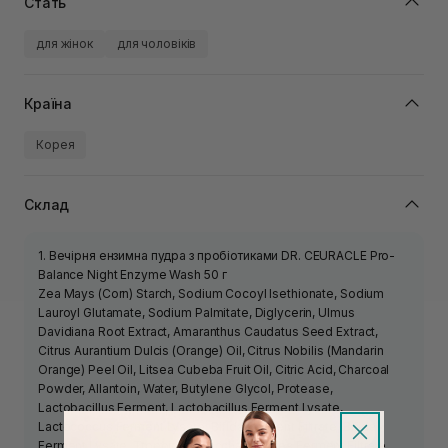
Стать
для жінок
для чоловіків
Країна
Корея
Склад
1. Вечірня ензимна пудра з пробіотиками DR. CEURACLE Pro-
Balance Night Enzyme Wash 50 г
Zea Mays (Corn) Starch, Sodium Cocoyl Isethionate, Sodium
Lauroyl Glutamate, Sodium Palmitate, Diglycerin, Ulmus
Davidiana Root Extract, Amaranthus Caudatus Seed Extract,
Citrus Aurantium Dulcis (Orange) Oil, Citrus Nobilis (Mandarin
Orange) Peel Oil, Litsea Cubeba Fruit Oil, Citric Acid, Charcoal
Powder, Allantoin, Water, Butylene Glycol, Protease,
Lactobacillus Ferment, Lactobacillus Ferment Lysate,
Lactococcus Ferment Lysate, Bifida Ferment Filtrate, Bifida
Ferment Lysate, Tropolone, Saccharomyces Ferment Filtrate,