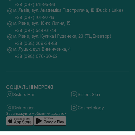
+38 (097) 611-95-94
м. Львів, вул. Академіка Підстригача, 1В (Duck's Lake)
+38 (097) 101-97-16
м. Рівне, вул. 16-го Липня, 15
+38 (097) 544-61-44
м. Рівне, вул. Кулика і Гудачека, 23 (ТЦ Екватор)
+38 (068) 209-34-88
м. Луцьк, вул. Винниченка, 4
+38 (098) 076-60-62
СОЦІАЛЬНІ МЕРЕЖІ
Sisters Hair
Sisters Skin
Distribution
Cosmetology
Завантажуйте мобільний додаток