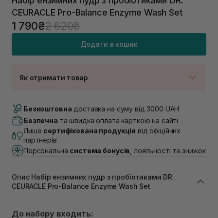
Набір ензимних пудр з пробіотиками DR.
CEURACLE Pro-Balance Enzyme Wash Set
1 790₴
2 620₴
Додати в кошик
Як отримати товар
Доставка Новою Поштою
В наявності
Безкоштовна
доставка на суму від 3000 UAH
Самовивіз м. Луцьк, вул. Винниченка 4
Безпечна
та швидка оплата карткою на сайті
В наявності
Лише
сертифікована продукція
від офіційних
Самовивіз м. Львів, вул. Академіка Підстригача, 1В
партнерів
(Duck’s Lake)
Персональна
система бонусів
, лояльності та знижок
Немає в наявності!
Самовивіз м. Львів, вул. Івана Франка 36
В наявності
Опис Набір ензимних пудр з пробіотиками DR.
Самовивіз м. Львів, вул. Степана Бандери 45
CEURACLE Pro-Balance Enzyme Wash Set
В наявності
Самовивіз м. Рівне, вул. 16-го Липня, 15
До набору входить:
В наявності