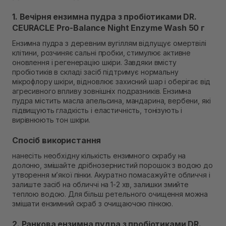
Самовивіз м. Рівне, вул. Кулика і Гудачека 23 (ТЦ
1. Вечірня ензимна пудра з пробіотиками DR.
Екватор)
В наявності
CEURACLE Pro-Balance Night Enzyme Wash 50 г
Ензимна пудра з деревним вугіллям відлущує омертвілі
клітини, розчиняє сальні пробки, стимулює активне
оновлення і регенерацію шкіри. Завдяки вмісту
пробіотиків в складі засіб підтримує нормальну
мікрофлору шкіри, відновлює захисний шар і оберігає від
агресивного впливу зовнішніх подразників. Ензимна
пудра містить масла апельсина, мандарина, вербени, які
підвищують гладкість і еластичність, тонізують і
вирівнюють тон шкіри.
Спосіб використання
нанесіть необхідну кількість ензимного скрабу на
долоню, змішайте дрібнозернистий порошок з водою до
утворення м’якої пінки. Акуратно помасажуйте обличчя і
залиште засіб на обличчі на 1-2 хв, залишки змийте
теплою водою. Для більш ретельного очищення можна
змішати ензимний скраб з очищаючою пінкою.
2. Ранкова ензимна пудра з пробіотиками DR.