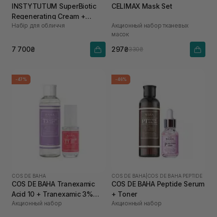
INSTYTUTUM SuperBiotic
CELIMAX Mask Set
Regenerating Cream +
Набір для обличчя
Акционный набор тканевых
REFILL POD 50 мл, 50 мл
масок
7 700₴
297₴
330₴
-47%
-46%
COS DE BAHA
COS DE BAHA
|
COS DE BAHA PEPTIDE
COS DE BAHA Tranexamic
COS DE BAHA Peptide Serum
Acid 10 + Tranexamic 3%
+ Toner
Акционный набор
Акционный набор
LMW HA Toner