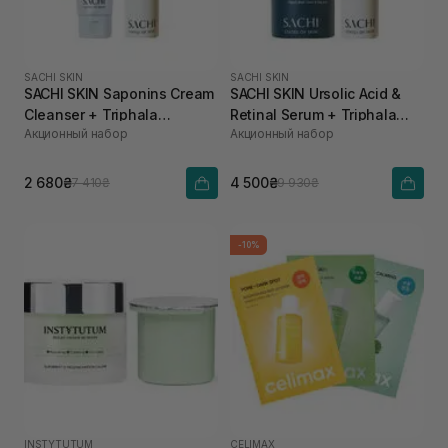
SACHI SKIN
SACHI SKIN
SACHI SKIN Saponins Cream
SACHI SKIN Ursolic Acid &
Cleanser + Triphala
Retinal Serum + Triphala
Акционный набор
Акционный набор
Pigmentation Corrector
Pigmentation Corrector
2 680₴
4 500₴
7 410₴
9 930₴
-10%
INSTYTUTUM
CELIMAX