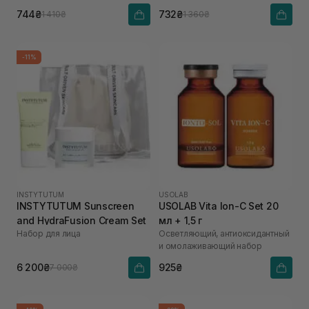
744₴
732₴
1 410₴
1 360₴
-11%
INSTYTUTUM
USOLAB
INSTYTUTUM Sunscreen
USOLAB Vita Ion-C Set 20
and HydraFusion Cream Set
мл + 1,5 г
Набор для лица
Осветляющий, антиоксидантный
и омолаживающий набор
6 200₴
925₴
7 000₴