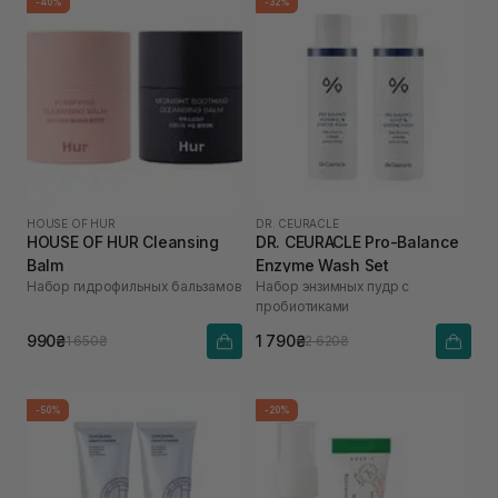
-40%
-32%
HOUSE OF HUR
DR. CEURACLE
HOUSE OF HUR Cleansing
DR. CEURACLE Pro-Balance
Balm
Enzyme Wash Set
Набор гидрофильных бальзамов
Набор энзимных пудр с
пробиотиками
990₴
1 790₴
1 650₴
2 620₴
-50%
-20%