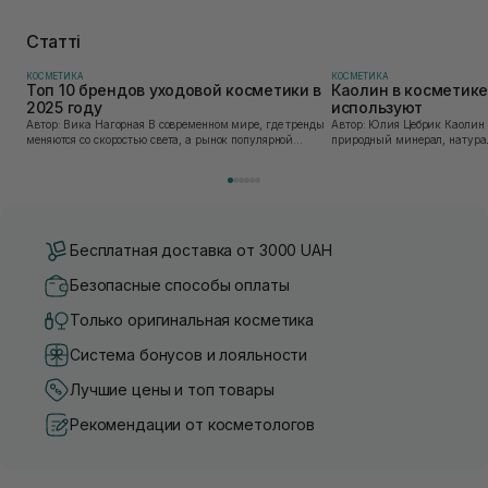
Статті
КОСМЕТИКА
КОСМЕТИКА
Топ 10 брендов уходовой косметики в
Каолин в косметике:
2025 году
используют
Автор: Вика Нагорная В современном мире, где тренды
Автор: Юлия Цебрик Каолин в косметологии – это
меняются со скоростью света, а рынок популярной
природный минерал, натурал
косметики переполнен новыми предложениями, выбор
имеет множество преимущес
средства для ухода становится настоящим вызовом....
головы, благодаря большому 
Бесплатная доставка от 3000 UAH
Безопасные способы оплаты
Только оригинальная косметика
Система бонусов и лояльности
Лучшие цены и топ товары
Рекомендации от косметологов