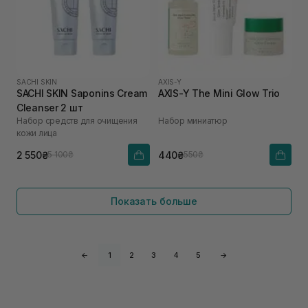
SACHI SKIN
AXIS-Y
SACHI SKIN Saponins Cream
AXIS-Y The Mini Glow Trio
Cleanser 2 шт
Набор средств для очищения
Набор миниатюр
кожи лица
2 550₴
440₴
5 100₴
550₴
Показать больше
←
1
2
3
4
5
→