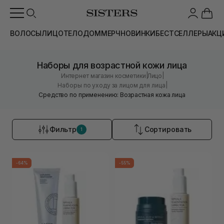
ВОЛОСЫ
ЛИЦО
ТЕЛО
ДОМ
МЕРЧ
НОВИНКИ
БЕСТСЕЛЛЕРЫ
АКЦ
Наборы для возрастной кожи лица
|
|
Интернет магазин косметики
Лицо
|
Наборы по уходу за лицом для лица
Средство по применению: Возрастная кожа лица
Фильтр
Сортировать
1
-64%
-55%