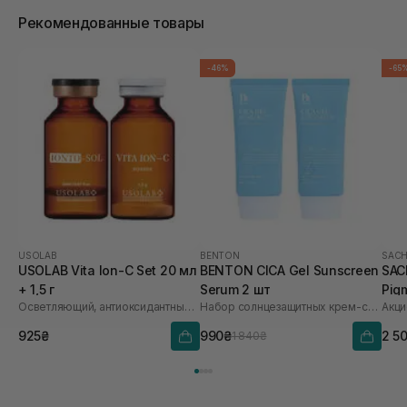
Рекомендованные товары
-46%
-65
USOLAB
BENTON
SACH
USOLAB Vita Ion-C Set 20 мл
BENTON CICA Gel Sunscreen
SAC
+ 1,5 г
Serum 2 шт
Pig
Осветляющий, антиоксидантный и омолаживающий набор
Набор солнцезащитных крем-сывороток
Акци
Saf
925₴
990₴
2 5
1 840₴