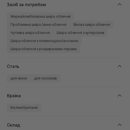
Засіб за потребою
Жирна/комбінована шкіра обличчя
Проблемна шкіра /акне обличчя
Вікова шкіра обличчя
Чутлива шкіра обличчя
Шкіра обличчя з куперозом
Шкіра обличчя з пігментацією/постакне
Шкіра обличчя з розширеними порами
Стать
для жінок
для чоловіків
Країна
Великобританія
Склад