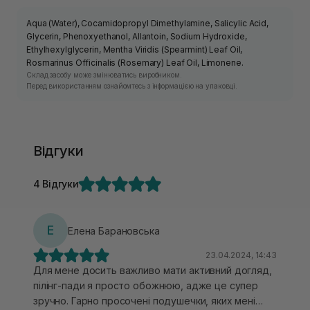
Aqua (Water), Cocamidopropyl Dimethylamine, Salicylic Acid,
Glycerin, Phenoxyethanol, Allantoin, Sodium Hydroxide,
Ethylhexylglycerin, Mentha Viridis (Spearmint) Leaf Oil,
Rosmarinus Officinalis (Rosemary) Leaf Oil, Limonene.
Склад засобу може змінюватись виробником.
Перед використанням ознайомтесь з інформацією на упаковці.
Відгуки
4 Відгуки
Е
Елена Барановська
23.04.2024, 14:43
Для мене досить важливо мати активний догляд,
пілінг-пади я просто обожнюю, адже це супер
зручно. Гарно просочені подушечки, яких мені