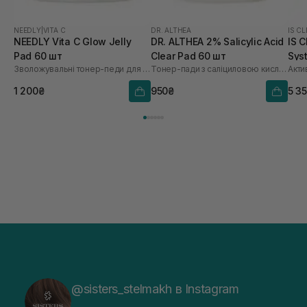
NEEDLY
|
VITA C
DR. ALTHEA
IS CL
NEEDLY Vita C Glow Jelly
DR. ALTHEA 2% Salicylic Acid
IS C
Pad 60 шт
Clear Pad 60 шт
Sys
Зволожувальні тонер-педи для сяйва шкіри
Тонер-пади з саліциловою кислотою 2%
1 200₴
950₴
5 3
@sisters_stelmakh в Instagram