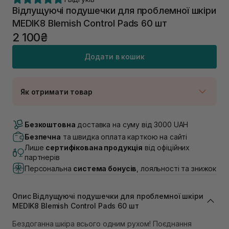
Відлущуючі подушечки для проблемної шкіри
MEDIK8 Blemish Control Pads 60 шт
2 100₴
Додати в кошик
Як отримати товар
Доставка Новою Поштою
В наявності
Безкоштовна
доставка на суму від 3000 UAH
Самовивіз м. Луцьк, вул. Винниченка 4
Безпечна
та швидка оплата карткою на сайті
В наявності
Лише
сертифікована продукція
від офіційних
Самовивіз м. Львів, вул. Академіка Підстригача, 1В
партнерів
(Duck’s Lake)
Персональна
система бонусів
, лояльності та знижок
В наявності
Самовивіз м. Львів, вул. Івана Франка 36
В наявності
Опис Відлущуючі подушечки для проблемної шкіри
Самовивіз м. Львів, вул. Степана Бандери 45
MEDIK8 Blemish Control Pads 60 шт
В наявності
Бездоганна шкіра всього одним рухом! Поєднання
Самовивіз м. Рівне, вул. 16-го Липня, 15