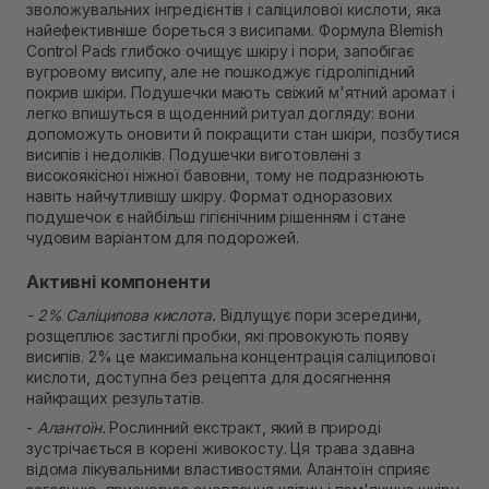
зволожувальних інгредієнтів і саліцилової кислоти, яка
В наявності
найефективніше бореться з висипами. Формула Blemish
Самовивіз м. Рівне, вул. Кулика і Гудачека 23 (ТЦ
Control Pads глибоко очищує шкіру і пори, запобігає
Екватор)
вугровому висипу, але не пошкоджує гідроліпідний
В наявності
покрив шкіри. Подушечки мають свіжий м'ятний аромат і
легко впишуться в щоденний ритуал догляду: вони
допоможуть оновити й покращити стан шкіри, позбутися
висипів і недоліків. Подушечки виготовлені з
високоякісної ніжної бавовни, тому не подразнюють
навіть найчутливішу шкіру. Формат одноразових
подушечок є найбільш гігієнічним рішенням і стане
чудовим варіантом для подорожей.
Активні компоненти
- 2% Саліцилова кислота.
Відлущує пори зсередини,
розщеплює застиглі пробки, які провокують появу
висипів. 2% це максимальна концентрація саліцилової
кислоти, доступна без рецепта для досягнення
найкращих результатів.
-
Алантоїн.
Рослинний екстракт, який в природі
зустрічається в корені живокосту. Ця трава здавна
відома лікувальними властивостями. Алантоїн сприяє