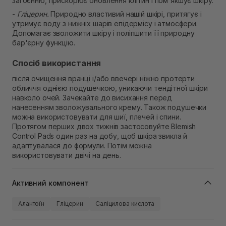
загоєнню, прискорює оновлення клітин і пом'якшує шкіру.
-
Гліцерин.
Природно властивий нашій шкірі, притягує і
утримує воду з нижніх шарів епідермісу і атмосфери.
Допомагає зволожити шкіру і поліпшити її природну
бар'єрну функцію.
Спосіб використання
після очищення вранці і/або ввечері ніжно протерти
обличчя однією подушечкою, уникаючи тендітної шкіри
навколо очей. Зачекайте до висихання перед
нанесенням зволожувального крему. Також подушечки
можна використовувати для шиї, плечей і спини.
Протягом перших двох тижнів застосовуйте Blemish
Control Pads один раз на добу, щоб шкіра звикла й
адаптувалася до формули. Потім можна
використовувати двічі на день.
Активний компонент
Алантоїн
Гліцерин
Саліцилова кислота