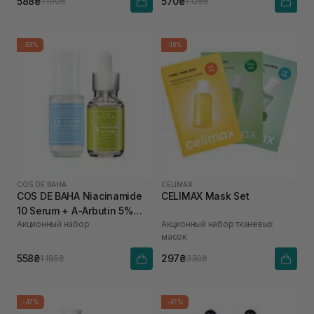
588₴
570₴
1 100₴
1 125₴
-53%
-10%
COS DE BAHA
CELIMAX
COS DE BAHA Niacinamide
CELIMAX Mask Set
10 Serum + A-Arbutin 5%
Акционный набор
Акционный набор тканевых
Licorice AL
масок
558₴
297₴
1 185₴
330₴
-47%
-47%