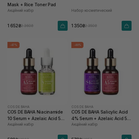
Mask + Rice Toner Pad
Акційний набір
Набор косметический
1 652₴
1 350₴
2 360₴
2 350₴
-47%
-49%
COS DE BAHA
COS DE BAHA
COS DE BAHA Niacinamide
COS DE BAHA Salicylic Acid
10 Serum + Azelaic Acid 5
4% Serum + Azelaic Acid 5
Акційний набір
Акційний набір
Serum
Serum