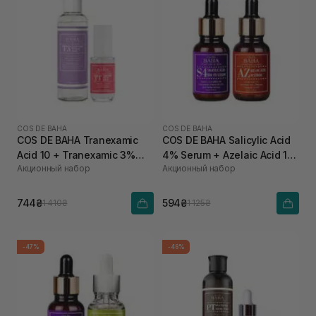
COS DE BAHA
COS DE BAHA
COS DE BAHA Tranexamic
COS DE BAHA Salicylic Acid
Acid 10 + Tranexamic 3%
4% Serum + Azelaic Acid 10
Акционный набор
Акционный набор
LMW HA Toner
Serum
744₴
594₴
1 410₴
1 125₴
-47%
-46%