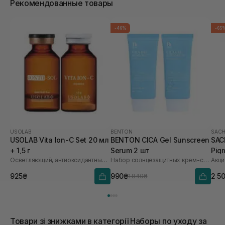
Рекомендованные товары
-46%
-65
USOLAB
BENTON
SACH
USOLAB Vita Ion-C Set 20 мл
BENTON CICA Gel Sunscreen
SAC
+ 1,5 г
Serum 2 шт
Pig
Осветляющий, антиоксидантный и омолаживающий набор
Набор солнцезащитных крем-сывороток
Акци
Saf
925₴
990₴
2 5
1 840₴
Товари зі знижками в категорії Наборы по уходу за