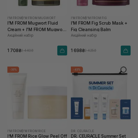
I'M FROM
|
I'M FROM MUGWORT
I'M FROM
|
I'M FROM FIG
I'M FROM Mugwort Fluid
I'M FROM Fig Scrub Mask +
Cream + I'M FROM Mugwort
Fig Cleansing Balm
Акційний набір
Акційний набір
Mask
1 708₴
1 698₴
2 440₴
2 425₴
-30%
-43%
I'M FROM
|
I'M FROM RICE
DR. CEURACLE
I’M FROM Rice Glow Peel Off
DR. CEURACLE Summer Set