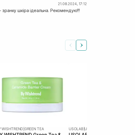
21.08.2024, 17:12
- зранку шкіра ідеальна. Рекомендую!!!
Y WISHTREND
|
GREEN TEA
USOLAB
|
USOLAB VITAMIN K
Y WISHTREND Green Tea &
USOLAB Bio Intensive K Cre