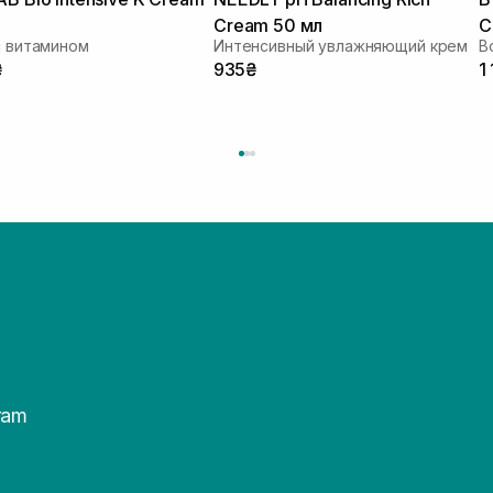
Cream 50 мл
C
с витамином
Интенсивный увлажняющий крем
₴
935₴
1
ram