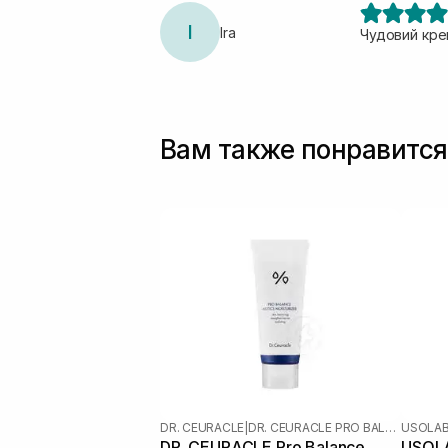
I
Ira
Чудовий крем
Вам также понравится
DR. CEURACLE
|
DR. CEURACLE PRO BALANCE
USOLA
DR. CEURACLE Pro Balance
USOLA