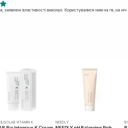
, заявлені властивості виконує. Користувалися ним на гв, на ніч 
B
|
USOLAB VITAMIN K
NEEDLY
B
B Bio Intensive K Cream
NEEDLY pH Balancing Rich
B