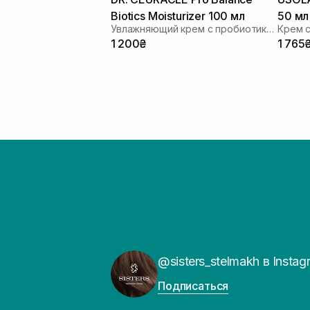
Biotics Moisturizer 100 мл
50 мл
Увлажняющий крем с пробиотиками
Крем 
1 200₴
1 765
@sisters_stelmakh в Instag
Подписаться