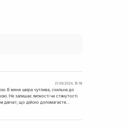
21.09.2024, 15:18
ю. В мене шкіра чутлива, схильна до
ою. Не залишає липкості чи стянутості.
зм дівчат, що дійсно допомагаєте