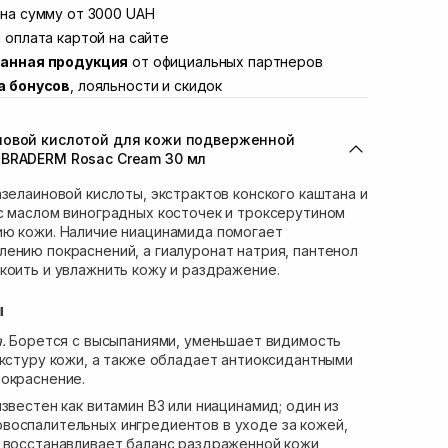
Винниченка 4
на сумму от 3000 UAH
В наличии
ул. Академика Подстригача, 1В (Duck's
 оплата картой на сайте
В наличии
анная продукция
от официальных партнеров
вана Франко 36)
В наличии
а бонусов
, лояльности и скидок
ул. Степана Бандеры 43
В наличии
В наличии
новой кислотой для кожи подверженной
ул. Кулика и Гудачека 23 (ТЦ Экватор)
В наличии
 BRADERM Rosac Cream 30 мл
азелаиновой кислоты, экстрактов конского каштана и
с маслом виноградных косточек и троксерутином
ию кожи. Наличие ниацинамида помогает
ению покраснений, а гиалуронат натрия, пантенол
коить и увлажнить кожу и раздражение.
ы
.
Борется с высыпаниями, уменьшает видимость
екстуру кожи, а также обладает антиоксидантными
окраснение.
звестен как витамин В3 или ниацинамид; один из
воспалительных ингредиентов в уходе за кожей,
 восстанавливает баланс раздраженной кожи,