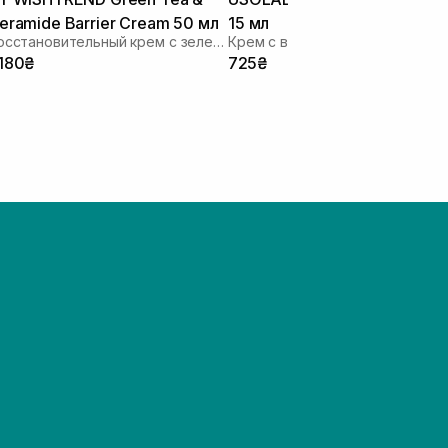
eramide Barrier Cream 50 мл
15 мл
Восстановительный крем с зеленым чаем и церамидами
Крем с витамином
 180₴
725₴