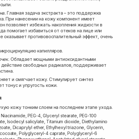
сыпи.
на.
Главная задача экстракта – это поддержка
а. При нанесении на кожу компонент имеет
он позволяет избежать накопления жидкости в
гда помогает избавиться от отеков на лице или
же оказывает противовоспалительный эффект, очень
икроциркуляцию капилляров.
очек.
Обладает мощными антиоксидантными
т действие свободных радикалов, поддерживает
стина.
жняет и смягчает кожу. Стимулирует синтез
т тонус и упругость кожи.
я
хую кожу тонким слоем на последнем этапе ухода.
, Niacinamide, PEG-4, Glyceryl stearate, PEG-100
te, Isodecyl salicylate, Titanium dioxide, Diethylamino
te, Dicaprylyl ether, Ethylhexyl triazone, Glycerin,
 cocoate, Polyglyceryl-4 caprate, Polyglyceryl-6