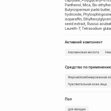
caprylate, Polyglyceryl-6 ri
Panthenol, Mica, Bis-ethylh
Butyrospermum parkii butter, 
hydroxide, Phytosphingosine
isoparaffin, Ethylhexylglyc
seed extract, Ruscus aculea
Laureth-7, Tetrasodium gluta
Активний компонент
Азелаиновая кислота
Ниа
Средство по применени
Жирная/комбинированная ко
Чувствительная кожа лица
Пол
для женщин