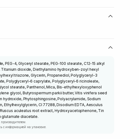
e, PEG-4, Glyceryl stearate, PEG-100 stearate, C12-15 alkyl
, Titanium dioxide, Diethylamino hydroxyben-zoyl hexyl
hylhexyl triazone, Glycerin, Propanediol, Polyglyceryl-3
e, Polyglyceryl-6 caprylate, Polyglyceryl-6 ricinoleate,
lycol stearate, Panthenol, Mica, Bis-ethylhexyloxyphenol
lene glycol, Butyrospermum parkii butter, Vitis vinifera seed
dium hydroxide, Phytosphingosine, Polyacrylamide, Sodium
in, Ethylhexylglycerin, CI 77288, Disodium EDTA, Aesculus
Ruscus aculeatus root extract, Hydroxyacetophenone, Tin
 glutamate diacetate.
 производителем.
ь с информацией на упаковке.