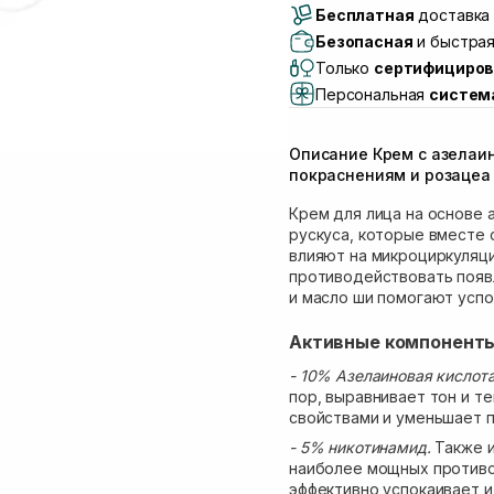
Бесплатная
Самовывоз г. Луцк, 
доставка 
Самовывоз г. Львов, 
Безопасная
и быстрая
Lake)
Только
сертифициров
Самовывоз Львов (И
Персональная
систем
Самовывоз г. Львов 
Самовывоз Ровно
Описание Крем с азелаи
Самовывоз г. Ровно, 
покраснениям и розацеа
Крем для лица на основе 
рускуса, которые вместе 
влияют на микроциркуляц
противодействовать появл
и масло ши помогают успо
Активные компонент
- 10% Азелаиновая кислота
пор, выравнивает тон и т
свойствами и уменьшает п
- 5% никотинамид.
Также и
наиболее мощных противо
эффективно успокаивает и