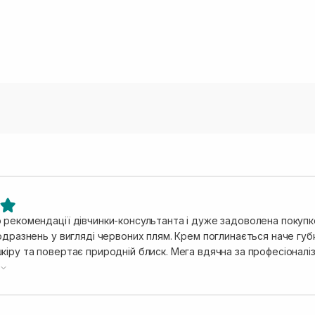
 рекомендації дівчинки-консультанта і дуже задоволена покупко
одразнень у вигляді червоних плям. Крем поглинається наче губк
кіру та повертає природній блиск. Мега вдячна за професіоналі
пити🥰