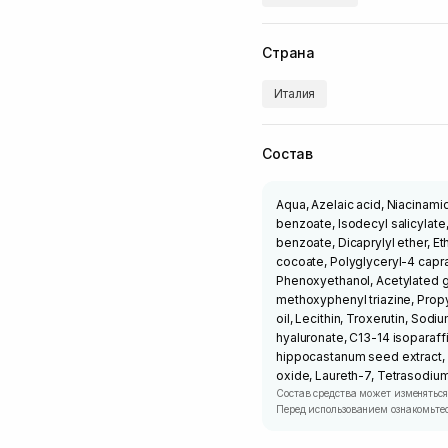
Страна
Италия
Состав
Aqua, Azelaic acid, Niacinamid
benzoate, Isodecyl salicylate
benzoate, Dicaprylyl ether, Et
cocoate, Polyglyceryl-4 caprat
Phenoxyethanol, Acetylated g
methoxyphenyl triazine, Propy
oil, Lecithin, Troxerutin, So
hyaluronate, C13-14 isoparaff
hippocastanum seed extract, 
oxide, Laureth-7, Tetrasodium
Состав средства может изменяться
Перед использованием ознакомьтес