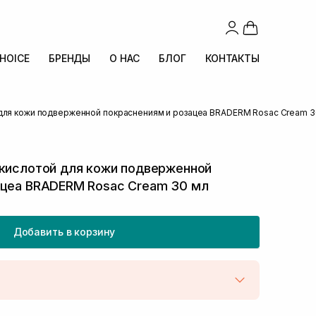
CHOICE
БРЕНДЫ
О НАС
БЛОГ
КОНТАКТЫ
 для кожи подверженной покраснениям и розацеа BRADERM Rosac Cream 3
 кислотой для кожи подверженной
ацеа BRADERM Rosac Cream 30 мл
Добавить в корзину
той
В наличии