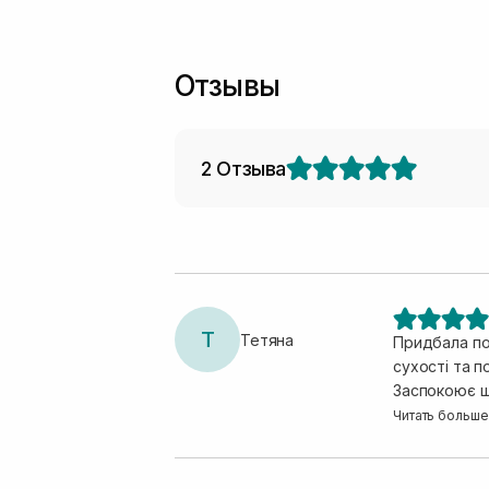
Отзывы
2 Отзыва
Т
Тетяна
Придбала по
сухості та п
Заспокоює ш
вирішити за
Читать больше