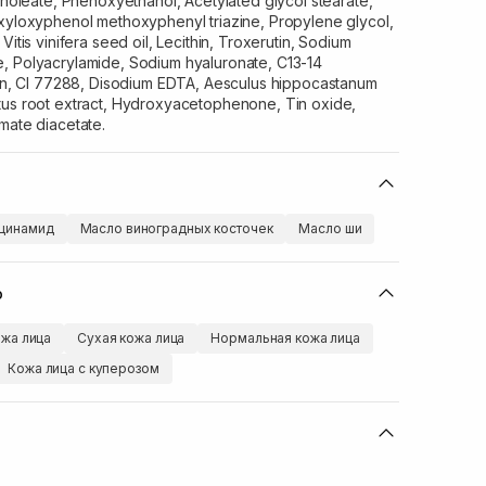
cinoleate, Phenoxyethanol, Acetylated glycol stearate,
exyloxyphenol methoxyphenyl triazine, Propylene glycol,
Vitis vinifera seed oil, Lecithin, Troxerutin, Sodium
, Polyacrylamide, Sodium hyaluronate, C13-14
erin, CI 77288, Disodium EDTA, Aesculus hippocastanum
tus root extract, Hydroxyacetophenone, Tin oxide,
mate diacetate.
цинамид
Масло виноградных косточек
Масло ши
ю
жа лица
Сухая кожа лица
Нормальная кожа лица
Кожа лица с куперозом