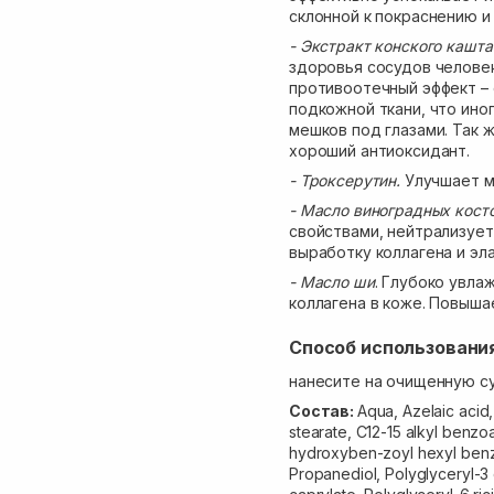
склонной к покраснению и 
- Экстракт конского кашта
здоровья сосудов человек
противоотечный эффект – 
подкожной ткани, что ино
мешков под глазами. Так 
хороший антиоксидант.
- Троксерутин.
Улучшает м
- Масло виноградных кост
свойствами, нейтрализуе
выработку коллагена и эла
- Масло ши
. Глубоко увла
коллагена в коже. Повышае
Способ использовани
нанесите на очищенную су
Состав:
Aqua, Azelaic acid
stearate, C12-15 alkyl benzoa
hydroxyben-zoyl hexyl benzoa
Propanediol, Polyglyceryl-3