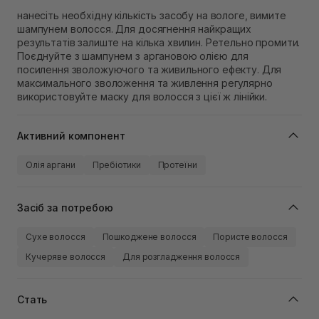
нанесіть необхідну кількість засобу на вологе, вимите
шампунем волосся. Для досягнення найкращих
результатів залиште на кілька хвилин. Ретельно промити.
Поєднуйте з шампунем з аргановою олією для
посилення зволожуючого та живильного ефекту. Для
максимального зволоження та живлення регулярно
використовуйте маску для волосся з цієї ж лінійки.
Активний компонент
Олія аргани
Пребіотики
Протеїни
Засіб за потребою
Сухе волосся
Пошкоджене волосся
Пористе волосся
Кучеряве волосся
Для розгладження волосся
Стать