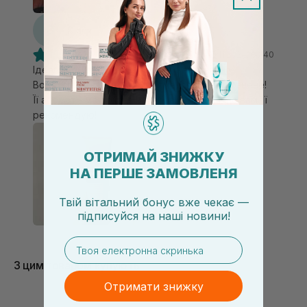
D
Diana
15.11.2024, 00:40
Ідеальна і улюблена з першого виконання!
Волосся з цією маскою пряме, сяюче,наповнене!
Її аромат - моя окрема любов! Однозначно вам її
рекомендую!
ОТРИМАЙ ЗНИЖКУ
НА ПЕРШЕ ЗАМОВЛЕНЯ
Твій вітальний бонус вже чекає —
підписуйся
на
наші новини!
email
З цим товаром купують
Отримати знижку