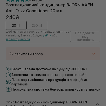
Розгладжуючий кондиціонер BJORN AXEN
Anti-Frizz Conditioner 20 мл
240₴
20 ml
250 ml
Щоб мати змогу отримати повідомлення про
Повідомити
наявність, Вам необхідно
увійти
або
про
зареєструватися
.
наявність
Як отримати товар
Доставка Новою Поштою
Немає в наявності!
Безкоштовна
доставка на суму від 3000 UAH
Самовивіз м. Луцьк, вул. Винниченка 4
Безпечна
та швидка оплата карткою на сайті
Немає в наявності!
Лише
сертифікована продукція
від офіційних
Самовивіз м. Львів, вул. Академіка Підстригача, 1В
партнерів
(Duck’s Lake)
Персональна
система бонусів
, лояльності та знижок
Немає в наявності!
Самовивіз м. Львів, вул. Івана Франка 36
Немає в наявності!
Опис Розгладжуючий кондиціонер BJORN AXEN
Самовивіз м. Львів, вул. Степана Бандери 45