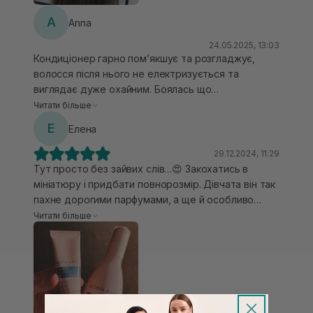
аромат, який залишається на волоссі на довго!
A
Anna
24.05.2025, 13:03
Кондиціонер гарно помʼякшує та розгладжує,
волосся після нього не електризується та
виглядає дуже охайним. Боялась що
переобтяжить, але все ок. Консистенція густа,
Читати більше
кремова. Залишає приємний аромат на волоссі.
Е
Елена
29.12.2024, 11:29
Тут просто без зайвих слів…😍 Закохатись в
мініатюру і придбати повнорозмір. Дівчата він так
пахне дорогими парфумами, а ще й особливо
баночка ззовні, що тяжко відірватись не нюхаючи
Читати більше
запах цілий день🌟 Потрібно не багато для вау-
ефекту, дає нереальну мʼягкість, зволоження,
блиск і запахх ( щось нереальне). Пориста
волосинка - оцінить! Згладжене та шовковисте -
це все про волосся після цього кондиціонеру❤️‍🔥
Щиро рекомендую спробувати !)