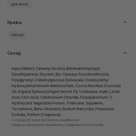
для жінок
Країна
Швеція
Склад
Aqua (Water), Cetearyl Alcohol, Behenamidopropyl
Dimethylamine, Glycerin, Bis-Cetearyl Amodimethicone,
Polyglyceryl-3 Methylglucose Distearate, Dioleoylethyl
Hydroxyethylmonium Methosulfate, Cocos Nucifera (Coconut)
Oil, Argania Spinosa (Argan) Kernel Oil, Undecane, Inulin, Lactic
Acid, Citric Acid, Cetrimonium Chloride, Polyquaternium-7,
Hydrolyzed Vegetable Protein, Tridecane, Squalene,
Tocopherol, Beta-Sitosterol, Sodium Benzoate, Potassium
Sorbate, Parfum (Fragrance).
Склад засобу може змінюватись виробником.
Перед використанням ознайомтесь з інформацією на упаковці.