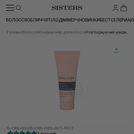
ВОЛОССЯ
ОБЛИЧЧЯ
ТІЛО
ДІМ
МЕРЧ
НОВИНКИ
БЕСТСЕЛЕРИ
АК
Головна
Волосся
Кондиціонер для волосся
Розгладжуючий кондиціоне
|
|
|
BJORN AXEN
|
BJORN AXEN ANTI-FRIZZ
3 відгуків