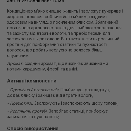
Anti-Frizz Conditioner 20 мл
Немає в наявності!
Самовивіз м. Рівне, вул. 16-го Липня, 15
Кондиціонер м’яко очищає, живить і зволожує кучеряве і
Немає в наявності!
жорстке волосся, роблячи його м’яким, гладким і
Самовивіз м. Рівне, вул. Кулика і Гудачека 23 (ТЦ
здоровим на вигляд, з посиленим блиском. Збагачений
Екватор)
органічною аргановою олією для глибокого зволоження
Немає в наявності!
та захисту від втрати вологи, та пребіотиками для
заспокоєння шкіри голови. Він також містить рослинний
протеїн для приборкання статики та пухнастості
волосся, що робить неслухняне волосся більш
слухняним.
Аромат:
східний аромат, що викликає звикання – з
нотами кардамону, фрезії та ванілі.
Активні компоненти
- Органічна Арганова олія.
Пом'якшує, розгладжує,
додає блиску і захищає від втрати вологи;
- Пребіотики.
Зволожують і заспокоюють шкіру голови;
- Рослинний протеїн.
Запобігає статиці, приборкує
завивання та пухнастість;
Спосіб використання