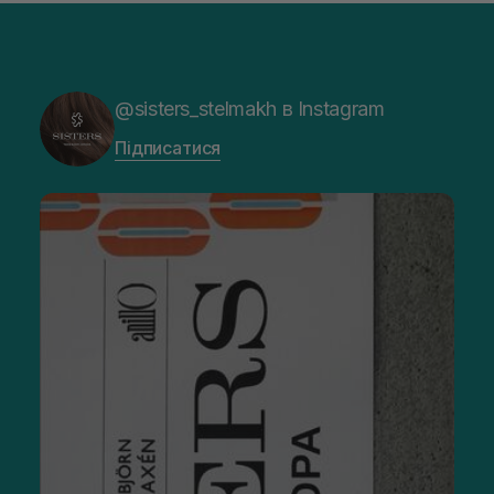
@sisters_stelmakh в Instagram
Підписатися