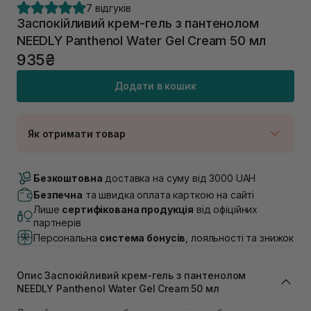
7 відгуків
Заспокійливий крем-гель з пантенолом
NEEDLY Panthenol Water Gel Cream 50 мл
935₴
Додати в кошик
Як отримати товар
Доставка Новою Поштою
В наявності
Безкоштовна
доставка на суму від 3000 UAH
Самовивіз м. Луцьк, вул. Винниченка 4
Безпечна
та швидка оплата карткою на сайті
В наявності
Лише
сертифікована продукція
від офіційних
Самовивіз м. Львів, вул. Академіка Підстригача, 1В
партнерів
(Duck’s Lake)
Персональна
система бонусів
, лояльності та знижок
В наявності
Самовивіз м. Львів, вул. Івана Франка 36
В наявності
Опис Заспокійливий крем-гель з пантенолом
Самовивіз м. Львів, вул. Степана Бандери 45
NEEDLY Panthenol Water Gel Cream 50 мл
В наявності