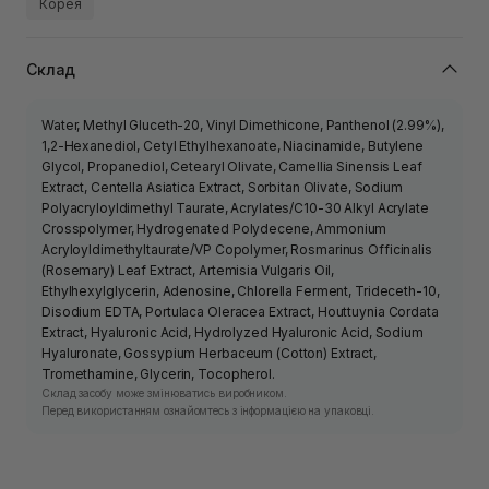
Корея
Склад
Water, Methyl Gluceth-20, Vinyl Dimethicone, Panthenol (2.99%),
1,2-Hexanediol, Cetyl Ethylhexanoate, Niacinamide, Butylene
Glycol, Propanediol, Cetearyl Olivate, Camellia Sinensis Leaf
Extract, Centella Asiatica Extract, Sorbitan Olivate, Sodium
Polyacryloyldimethyl Taurate, Acrylates/C10-30 Alkyl Acrylate
Crosspolymer, Hydrogenated Polydecene, Ammonium
Acryloyldimethyltaurate/VP Copolymer, Rosmarinus Officinalis
(Rosemary) Leaf Extract, Artemisia Vulgaris Oil,
Ethylhexylglycerin, Adenosine, Chlorella Ferment, Trideceth-10,
Disodium EDTA, Portulaca Oleracea Extract, Houttuynia Cordata
Extract, Hyaluronic Acid, Hydrolyzed Hyaluronic Acid, Sodium
Hyaluronate, Gossypium Herbaceum (Cotton) Extract,
Tromethamine, Glycerin, Tocopherol.
Склад засобу може змінюватись виробником.
Перед використанням ознайомтесь з інформацією на упаковці.