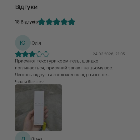
Відгуки
18 Відгуків
Ю
Юлія
24.03.2026, 22:05
Приємної текстури крем-гель, швидко
поглинається, приємний запах і на цьому все.
Якогось відчуття зволоження від нього не
отримала, подразнення, почервоніння чи
Читати більше
припухлість він мені не зняв. Після нього гладкою і
ніжною шкіра не ставала. Більше не повторю.
Д
Діана