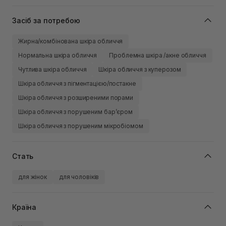
Засіб за потребою
Жирна/комбінована шкіра обличчя
Нормальна шкіра обличчя
Проблемна шкіра /акне обличчя
Чутлива шкіра обличчя
Шкіра обличчя з куперозом
Шкіра обличчя з пігментацією/постакне
Шкіра обличчя з розширеними порами
Шкіра обличчя з порушеним барʼєром
Шкіра обличчя з порушеним мікробіомом
Стать
для жінок
для чоловіків
Країна