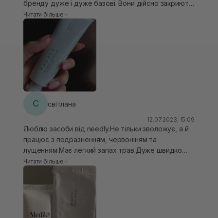
бренду дуже і дуже базові. Вони дійсно закриють
основні потреби шкіри. Крем дуже легкий,
Читати більше
гелевий. На запах щось аптечне, але на шкірі не
тримається. Наноситься дуже зручно,
розподіляється також легко. Вбирається в нуль,
не залишає липкості. Для зволоження комбі шкіри
він підходить на 10/10.
С
світлана
12.07.2023, 15:09
Люблю засоби від needly.Не тільки зволожує, а й
працює з подразненням, червоніням та
лущенням.Має легкий запах трав.Дуже швидко
поглинається шкірою та надалі ніяк не
Читати більше
відчувається. Не скочується, не утворює
плівки(жирна,комбінована шкіра)