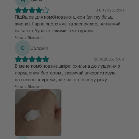
13.03.2026, 21:41
Підійшов для комбінованої шкіри (влітку більш
жирна). Гарно зволожує та заспокоює, не липкий
як часто буває з такими текстурами.
Використовую після кислотної сироватки,
Читати більше
відновлює дуже добре, шкіра не подразнена.
С
Соломія
Приємна текстура, аромат травʼяний, але не
різкий.
26.10.2025, 15:08
В мене комбінована шкіра, схильна до лущення з
порушеним бар'єром , зазвичай використовую
інтенсивніші креми ,але на літню пору року
завжди беру якісь легші варіанти для комфорту.
Читати більше
Цей однозначно дуже вдалий варіант. Не
переобтяжує, гарно впитується та одразу
зволожує ,має легкий приємний запах,який
відчутно тільки при нанесенні, він гелевої
консистенції, гарно заспокоюює обличчя, тому
однозначно, це один з моїх фаворитів тепер