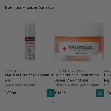
Вам також сподобається
BRADERM
CU SKIN
|
BIFIDA BARRIER
USO
BRADERM Tramexal Cream 30
CU SKIN Dr. Solution Bifida
USO
мл
Barrier Cream 50 мл
Rep
Крем проти пігментації
Омолоджуючий крем з лізатом біфідобактерій 65%
1 890₴
1 932₴
1 8