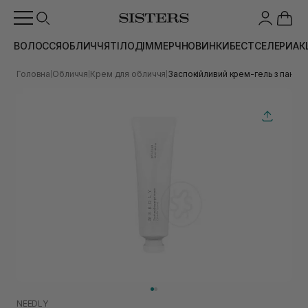
ВОЛОССЯ
ОБЛИЧЧЯ
ТІЛО
ДІМ
МЕРЧ
НОВИНКИ
БЕСТСЕЛЕРИ
АК
Головна
Обличчя
Крем для обличчя
Заспокійливий крем-гель з панте
|
|
|
NEEDLY