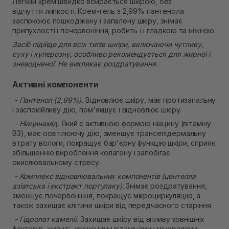
Легкий крем швидко вбирається шкірою, без
Самовивіз м. Рівне, вул. 16-го Липня, 15
відчуття липкості. Крем-гель з 2,99% пантенола
В наявності
заспокоює пошкоджену і запалену шкіру, знімає
Самовивіз м. Рівне, вул. Кулика і Гудачека 23 (ТЦ
припухлості і почервоніння, робить її гладкою та ніжною.
Екватор)
В наявності
Засіб підійде для всіх типів шкіри, включаючи чутливу,
суху і куперозну, особливо рекомендується для жирної і
зневодненої. Не викликає роздратування.
Активні компоненти
- Пантенол (2,99%).
Відновлює шкіру, має протизапальну
і заспокійливу дію, пом'якшує і відновлює шкіру.
- Ніацинамід.
Який є активною формою ніацину (вітаміну
В3), має освітлюючу дію, зменшує трансепідермальну
втрату вологи, покращує бар'єрну функцію шкіри, сприяє
збільшенню вироблення колагену і запобігає
окислювальному стресу.
- Комплекс відновлювальних компонентів (центелла
азіатська і екстракт портулаку).
Знімає роздратування,
зменшує почервоніння, покращує мікроциркуляцію, а
також захищає клітини шкіри від передчасного старіння.
- Гідролат камелії.
Захищає шкіру від впливу зовнішніх
факторів, живить корисними вітамінами і мінералами,