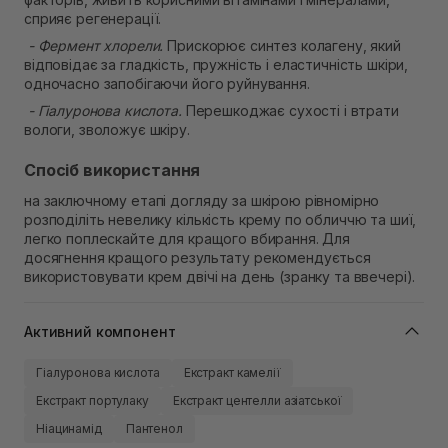
сприяє регенерації.
- Фермент хлорели.
Прискорює синтез колагену, який
відповідає за гладкість, пружність і еластичність шкіри,
одночасно запобігаючи його руйнування.
- Гіалуронова кислота.
Перешкоджає сухості і втрати
вологи, зволожує шкіру.
Спосіб використання
на заключному етапі догляду за шкірою рівномірно
розподіліть невелику кількість крему по обличчю та шиї,
легко поплескайте для кращого вбирання. Для
досягнення кращого результату рекомендується
використовувати крем двічі на день (зранку та ввечері).
Активний компонент
Гіалуронова кислота
Екстракт камелії
Екстракт портулаку
Екстракт центелли азіатської
Ніацинамід
Пантенол