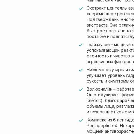
Экстракт центеллы аз
сверхмощное регенер
Подтверждены многим
экстракта. Она отлич
быстрое восстановле
постакне и препятств
Гвайазулен – мощный 
успокаивающий реакт
отечность и чувство 
агрессивных факторов
Низкомолекулярная ги
улучшает уровень ги
сухость и симптомы о
Волюфиллин – работае
Он стимулирует форми
клеток), благодаря ч
объемы лица, разглаж
и возвращает коже мо
Комплекс из 6 пептидов (
Pentapeptide-4, Hexape
мощный антивозрастн