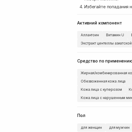
Избегайте попадания н
Активний компонент
Аллантоин
Витамин U
Экстракт центеллы азиатской
Средство по применени
Жирная/комбинированная ко
Обезвоженная кожа лица
Кожа лица с куперозом
К
Кожа лица с нарушенным м
Пол
для женщин
для мужчин