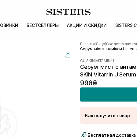
ОВИНКИ
БЕСТСЕЛЛЕРЫ
АКЦИИ И СКИДКИ
SISTERS 
Главная
Лицо
Средства для то
|
|
Серум-міст з вітаміном U, пепт
CU SKIN
|
VITAMIN U
Серум-мист с витам
SKIN Vitamin U Serum
996₴
Как получить товар
Доставка Новой Поч
Бесплатная
Самовывоз г. Луцк, 
доставка 