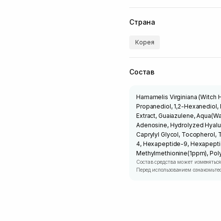
Страна
Корея
Состав
Hamamelis Virginiana (Witch H
Propanediol, 1,2-Hexanediol, 
Extract, Guaiazulene, Aqua(Wa
Adenosine, Hydrolyzed Hyalur
Caprylyl Glycol, Tocopherol, 
4, Hexapeptide-9, Hexapeptid
Methylmethionine(1ppm), Poly
Состав средства может изменяться
Перед использованием ознакомьтес