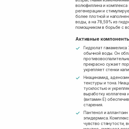
волюфиллина и комплекса 
регенерации и стимулируе
более плотной и наполнен
воды, а на 78,59% из гид
помощником в борьбе с в
Активные компонент
Гидролат гамамелиса 
обычной воды. Он об
противовоспалительны
прекрасно сужает пор
укрепляет стенки капи
Ниацинамид, аденозин
текстуры и тона. Ниа
тусклостью и укрепля
выработку коллагена 
(витамин Е) обеспечи
старения.
Пантенол и аллантоин
эпидермиса. Комплекс
чувство стянутости,
мантию, смягчает рог