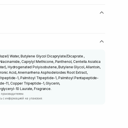
azel) Water, Butylene Glycol Dicaprylate/Dicaprate ,
Niacinamide, Caprylyl Methicone, Panthenol, Centella Asiatica
ter), Hydrogenated Polyisobutene, Butylene Glycol, Allantoin,
onic Acid, Anemarrhena Asphodeloides Root Extract,
Tripeptide-1, Palmitoyl Tripeptide-1, Palmitoyl Pentapeptide-
e-11, Copper Tripeptide-1, Glycerin,
glyceryl-10 Laurate, Fragrance.
 производителем.
ь с информацией на упаковке.