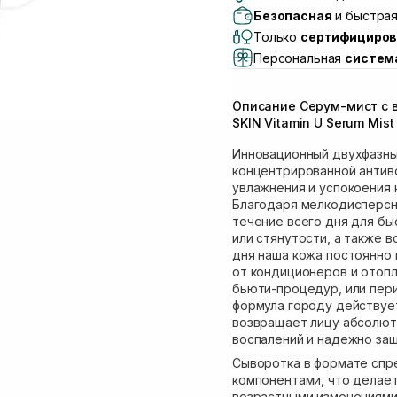
Самовывоз г. Львов, 
Безопасная
и быстрая
Lake)
Только
сертифициров
Самовывоз Львов (И
Персональная
систем
Самовывоз г. Львов 
Самовывоз Ровно
Описание Серум-мист с 
Самовывоз г. Ровно, 
SKIN Vitamin U Serum Mist
Инновационный двухфазны
концентрированной антив
увлажнения и успокоения 
Благодаря мелкодисперсн
течение всего дня для б
или стянутости, а также 
дня наша кожа постоянно 
от кондиционеров и отопл
бьюти-процедур, или пер
формула городу действует
возвращает лицу абсолют
воспалений и надежно за
Сыворотка в формате сп
компонентами, что делае
возрастными изменениями.