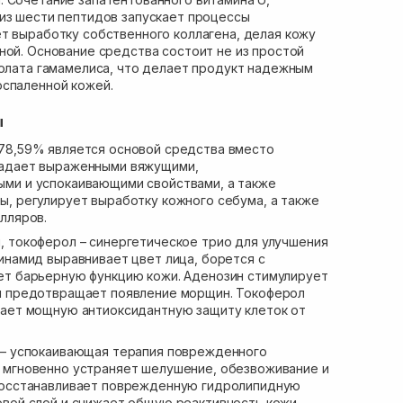
из шести пептидов запускает процессы
т выработку собственного коллагена, делая кожу
ной. Основание средства состоит не из простой
ролата гамамелиса, что делает продукт надежным
оспаленной кожей.
ы
78,59% является основой средства вместо
ладает выраженными вяжущими,
ми и успокаивающими свойствами, а также
ы, регулирует выработку кожного себума, а также
лляров.
, токоферол – синергетическое трио для улучшения
цинамид выравнивает цвет лица, борется с
ет барьерную функцию кожи. Аденозин стимулирует
и предотвращает появление морщин. Токоферол
вает мощную антиоксидантную защиту клеток от
 – успокаивающая терапия поврежденного
 мгновенно устраняет шелушение, обезвоживание и
 восстанавливает поврежденную гидролипидную
овой слой и снижает общую реактивность кожи.