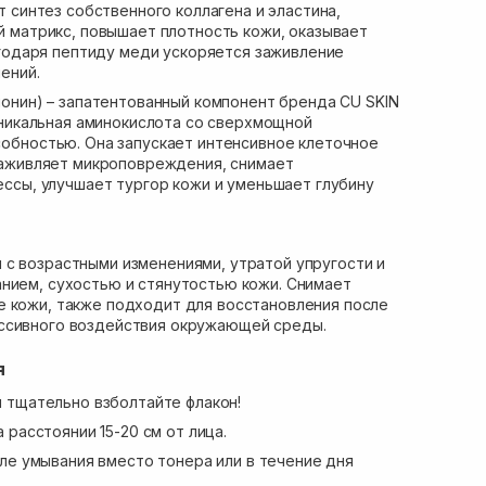
 синтез собственного коллагена и эластина,
 матрикс, повышает плотность кожи, оказывает
агодаря пептиду меди ускоряется заживление
ений.
онин) – запатентованный компонент бренда CU SKIN
Уникальная аминокислота со сверхмощной
обностью. Она запускает интенсивное клеточное
заживляет микроповреждения, снимает
ссы, улучшает тургор кожи и уменьшает глубину
с возрастными изменениями, утратой упругости и
нием, сухостью и стянутостью кожи. Снимает
е кожи, также подходит для восстановления после
ссивного воздействия окружающей среды.
я
 тщательно взболтайте флакон!
 расстоянии 15-20 см от лица.
ле умывания вместо тонера или в течение дня