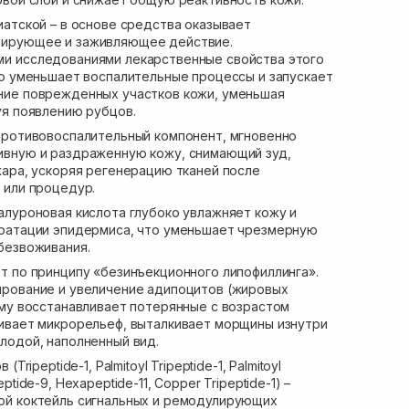
иатской – в основе средства оказывает
ирующее и заживляющее действие.
и исследованиями лекарственные свойства этого
но уменьшает воспалительные процессы и запускает
ние поврежденных участков кожи, уменьшая
уя появлению рубцов.
противовоспалительный компонент, мгновенно
ивную и раздраженную кожу, снимающий зуд,
жара, ускоряя регенерацию тканей после
 или процедур.
алуроновая кислота глубоко увлажняет кожу и
дратации эпидермиса, что уменьшает чрезмерную
безвоживания.
т по принципу «безинъекционного липофиллинга».
рование и увеличение адипоцитов (жировых
ему восстанавливает потерянные с возрастом
ивает микрорельеф, выталкивает морщины изнутри
лодой, наполненный вид.
Tripeptide-1, Palmitoyl Tripeptide-1, Palmitoyl
ptide-9, Hexapeptide-11, Copper Tripeptide-1) –
ой коктейль сигнальных и ремодулирующих