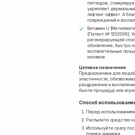
пептидов, стимулирует
укрепляет дермальный
лифтинг-эффект. А бл
повреждений и воспал
Витамин U (Метилмети
[Патент № 1202006]. 
регенерирующей спос
обновление, быстро 
воспалительные проце
изломов.
Целевое назначение:
Предназначена для людей 
эластичности, обезвожива
раздражение и воспалени
бьюти-процедур или агре
Способ использовани
Перед использованием
Распылите средство на
Используйте сразу пос
поверх макияжа.