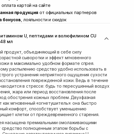
ул. Академика Подстригача, 1В (Duck's
 оплата картой на сайте
В наличии
анная продукция
от официальных партнеров
вана Франко 36)
В наличии
а бонусов
, лояльности и скидок
ул. Степана Бандеры 43
В наличии
В наличии
витамином U, пептидами и волюфилином CU
ул. Кулика и Гудачека 23 (ТЦ Экватор)
В наличии
 48 мл
й продукт, объединяющий в себе силу
озрастной сыворотки и эффект мгновенного
кожи в максимально удобном формате спрея.
ому распылению средство удобно использовать в
ыстрого устранения неприятного ощущения сухости
восстановления поврежденной кожи. Ведь в течение
находится в стрессе: будь то пересушенный воздух
ения, жара или период восстановления после
иод обострения кожных проблем. Двухфазная
 как мгновенный «огнетушитель»: она быстро
ный комфорт, способствует уменьшению
щищает клетки от преждевременного старения.
рея насыщена премиальными омолаживающими
т средство полноценным этапом борьбы с
 Сочетание запатентованного витамина U,