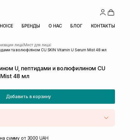
CHOICE
БРЕНДЫ
О НАС
БЛОГ
КОНТАКТЫ
низации лица
Мист для лица
|
|
идами та волюфіліном CU SKIN Vitamin U Serum Mist 48 мл
ином U, пептидами и волюфилином CU
 Mist 48 мл
Добавить в корзину
той
В наличии
Винниченка 4
на сумму от 3000 UAH
В наличии