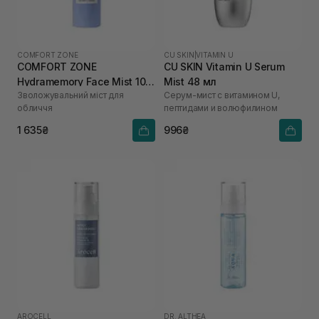
COMFORT ZONE
CU SKIN
|
VITAMIN U
COMFORT ZONE
CU SKIN Vitamin U Serum
Hydramemory Face Mist 100
Mist 48 мл
Зволожувальний міст для
Серум-мист с витамином U,
мл
обличчя
пептидами и волюфилином
1 635₴
996₴
AROCELL
DR. ALTHEA