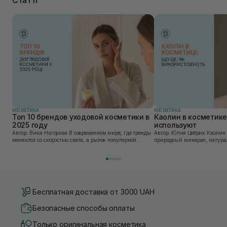
КОСМЕТИКА
КОСМЕТИКА
Топ 10 брендов уходовой косметики в
Каолин в косметике:
2025 году
используют
Автор: Вика Нагорная В современном мире, где тренды
Автор: Юлия Цебрик Каолин в косметологии – это
меняются со скоростью света, а рынок популярной
природный минерал, натурал
косметики переполнен новыми предложениями, выбор
имеет множество преимущес
средства для ухода становится настоящим вызовом....
головы, благодаря большому 
Бесплатная доставка от 3000 UAH
Безопасные способы оплаты
Только оригинальная косметика