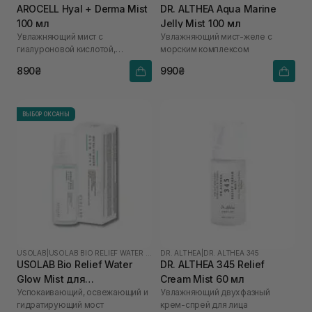
AROCELL Hyal + Derma Mist
DR. ALTHEA Aqua Marine
100 мл
Jelly Mist 100 мл
Увлажняющий мист с
Увлажняющий мист-желе с
гиалуроновой кислотой,
морским комплексом
керамидами и пантенолом
890₴
990₴
ВЫБОР ОКСАНЫ
USOLAB
|
USOLAB BIO RELIEF WATER GLOW
DR. ALTHEA
|
DR. ALTHEA 345
USOLAB Bio Relief Water
DR. ALTHEA 345 Relief
Glow Mist для
Cream Mist 60 мл
Успокаивающий, освежающий и
Увлажняющий двухфазный
чувствительной и
гидратирующий мост
крем-спрей для лица
раздраженной кожи 100