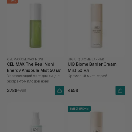
-20%
CELIMAX
|
CELIMAX NONI
UIQ
|
UIQ BIOME BARRIER
CELIMAX The Real Noni
UIQ Biome Barrier Cream
Energy Ampoule Mist 50 мл
Mist 50 мл
Увлажняющий мист для лица с
Кремовый мист-спрей
экстрактом плодов нони
378₴
495₴
472₴
ВЫБОР ИЛОНЫ