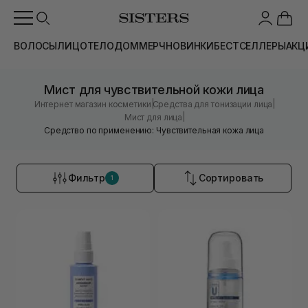
ВОЛОСЫ
ЛИЦО
ТЕЛО
ДОМ
МЕРЧ
НОВИНКИ
БЕСТСЕЛЛЕРЫ
АКЦ
Мист для чувствительной кожи лица
|
|
Интернет магазин косметики
Средства для тонизации лица
|
Мист для лица
Средство по применению: Чувствительная кожа лица
Фильтр
Сортировать
1