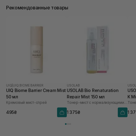
Рекомендованные товары
UIQ
|
UIQ BIOME BARRIER
USOLAB
USO
UIQ Biome Barrier Cream Mist
USOLAB Bio Renaturation
USOL
50 мл
Repair Mist 150 мл
K Mi
Кремовый мист-спрей
Тонер-мист с нормализующими свойствами
Тоне
495₴
1 375₴
1 3