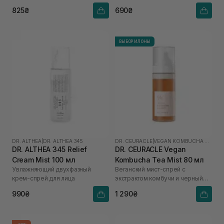
мл
825₴
690₴
ВЫБОР ИЛОНЫ
DR. ALTHEA
|
DR. ALTHEA 345
DR. CEURACLE
|
VEGAN KOMBUCHA TEA
DR. ALTHEA 345 Relief
DR. CEURACLE Vegan
Cream Mist 100 мл
Kombucha Tea Mist 80 мл
Увлажняющий двухфазный
Веганский мист-спрей с
крем-спрей для лица
экстрактом комбучи и черный
чай
990₴
1 290₴