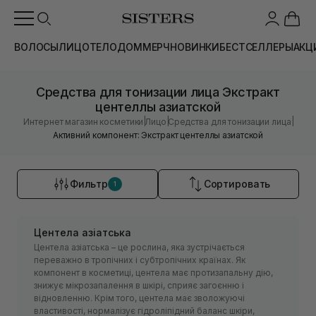
ВОЛОСЫ
ЛИЦО
ТЕЛО
ДОМ
МЕРЧ
НОВИНКИ
БЕСТСЕЛЛЕРЫ
АКЦ
Средства для тонизации лица Экстракт
центеллы азиатской
|
|
|
Интернет магазин косметики
Лицо
Средства для тонизации лица
Активний компонент: Экстракт центеллы азиатской
Фильтр
Сортировать
1
Центела азіатська
Центела азіатська – це рослина, яка зустрічається
переважно в тропічних і субтропічних країнах. Як
компонент в косметиці, центела має протизапальну дію,
знижує мікрозапалення в шкірі, сприяє загоєнню і
відновленню. Крім того, центела має зволожуючі
властивості, нормалізує гідроліпідний баланс шкіри,