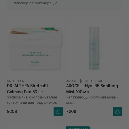
прискорює регенерацію.
DR. ALTHEA
AROCELL
|
AROCELL HYAL B5
DR. ALTHEA StretchFit
AROCELL Hyal B5 Soothing
Calming Pad 50 шт
Mist 100 мл
Заспокійливі охолоджувальні
Увлажняющий успокаивающий
тонер-педи для подразненої
мист
шкіри
920₴
720₴