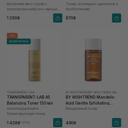
Веганский мист-спрей с
Тонер-эссенция с центеллой и
Essense Toner 210 мл
экстрактом комбучи и черный
пробиотиками
чай
1 290₴
870₴
-25%
ВЫБОР ОКСАНЫ
TRANSPARENT-LAB
BY WISHTREND
|
BY WISHTREND MANDELIC ACID
TRANSPARENT-LAB A5
BY WISHTREND Mandelic
Balancing Toner 130 мл
Acid Gentle Exfoliating
Антиоксидантный и
Миндальный тонер
Toner 30 мл
балансирующий тонер
1 438₴
490₴
1 917₴