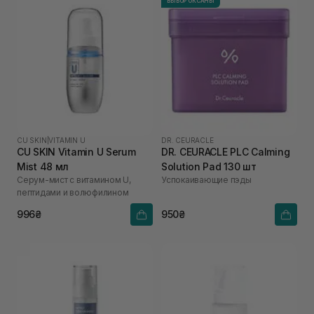
ВЫБОР ОКСАНЫ
CU SKIN
|
VITAMIN U
DR. CEURACLE
CU SKIN Vitamin U Serum
DR. CEURACLE PLC Calming
Mist 48 мл
Solution Pad 130 шт
Серум-мист с витамином U,
Успокаивающие пэды
пептидами и волюфилином
996₴
950₴