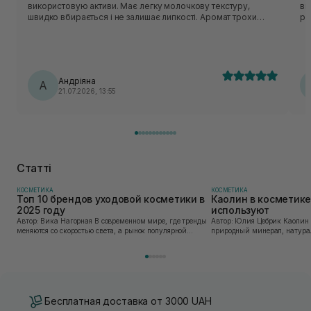
використовую активи. Має легку молочкову текстуру,
ви
швидко вбирається і не залишає липкості. Аромат трохи
рі
незвичний - нагадує суміш трав:)
Андріяна
А
21.07.2026, 13:55
Статті
КОСМЕТИКА
КОСМЕТИКА
Топ 10 брендов уходовой косметики в
Каолин в косметике:
2025 году
используют
Автор: Вика Нагорная В современном мире, где тренды
Автор: Юлия Цебрик Каолин в косметологии – это
меняются со скоростью света, а рынок популярной
природный минерал, натурал
косметики переполнен новыми предложениями, выбор
имеет множество преимущес
средства для ухода становится настоящим вызовом....
головы, благодаря большому 
Бесплатная доставка от 3000 UAH