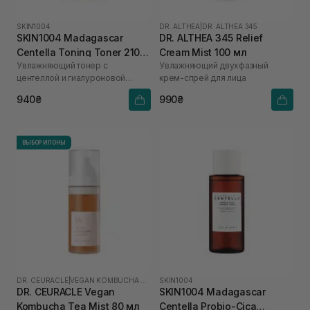
SKIN1004
DR. ALTHEA
|
DR. ALTHEA 345
SKIN1004 Madagascar
DR. ALTHEA 345 Relief
Centella Toning Toner 210
Cream Mist 100 мл
Увлажняющий тонер с
Увлажняющий двухфазный
мл
центеллой и гиалуроновой
крем-спрей для лица
кислотой
940₴
990₴
ВЫБОР ИЛОНЫ
DR. CEURACLE
|
VEGAN KOMBUCHA TEA
SKIN1004
DR. CEURACLE Vegan
SKIN1004 Madagascar
Kombucha Tea Mist 80 мл
Centella Probio-Cica