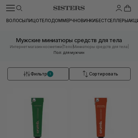
ВОЛОСЫ
ЛИЦО
ТЕЛО
ДОМ
МЕРЧ
НОВИНКИ
БЕСТСЕЛЛЕРЫ
АКЦ
Мужские миниатюры средств для тела
|
|
|
Интернет магазин косметики
Тело
Миниатюры средств для тела
Пол: для мужчин
Фильтр
Сортировать
1