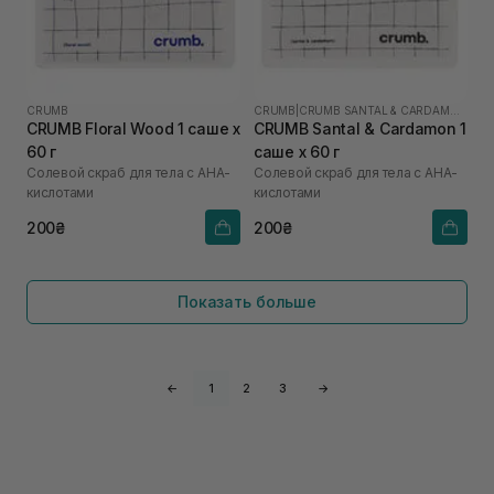
CRUMB
CRUMB
|
CRUMB SANTAL & CARDAMON
CRUMB Floral Wood 1 саше х
CRUMB Santal & Cardamon 1
60 г
саше х 60 г
Солевой скраб для тела с AHA-
Солевой скраб для тела с AHA-
кислотами
кислотами
200₴
200₴
Показать больше
←
1
2
3
→