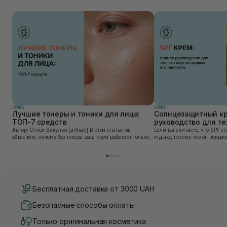
КОЖА
КОЖА
Лучшие тонеры и тоники для лица:
Солнцезащитный кр
ТОП-7 средств
руководство для тех
привык его наносит
Автор: Олеся Вакулко [artnav] В этой статье мы
Если вы считаете, что SPF ст
объясним, почему без тонера ваш крем работает только
отдыхе, потому что он некра
на 50%, и как найти средство под потребности именно
может быть сложен в приме
вашей кожи. Ошибочно мнение, что тониза...
скатывается под макияжем, 
«на...
Бесплатная доставка от 3000 UAH
Безопасные способы оплаты
Только оригинальная косметика