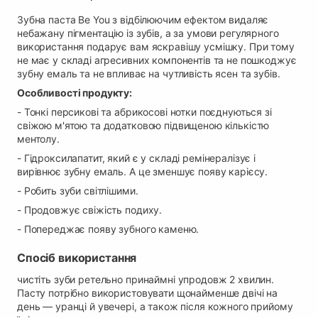
В наявності
Зубна паста Be You з відбілюючим ефектом видаляє
Самовивіз м. Рівне, вул. 16-го Липня, 15
небажану пігментацію із зубів, а за умови регулярного
В наявності
використання подарує вам яскравішу усмішку. При тому
Самовивіз м. Рівне, вул. Кулика і Гудачека 23 (ТЦ
не має у складі агресивних компонентів та не пошкоджує
Екватор)
зубну емаль та не впливає на чутливість ясен та зубів.
В наявності
Особливості продукту:
- Тонкі персикові та абрикосові нотки поєднуються зі
свіжою м'ятою та додатковою підвищеною кількістю
ментолу.
- Гідроксилапатит, який є у складі ремінералізує і
вирівнює зубну емаль. А це зменшує появу карієсу.
- Робить зуби світлішими.
- Продовжує свіжість подиху.
- Попереджає появу зубного каменю.
Спосіб використання
чистіть зуби ретельно принаймні упродовж 2 хвилин.
Пасту потрібно використовувати щонайменше двічі на
день — уранці й увечері, а також після кожного прийому