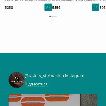
535₴
535₴
306
@sisters_stelmakh в Instagram
Підписатися