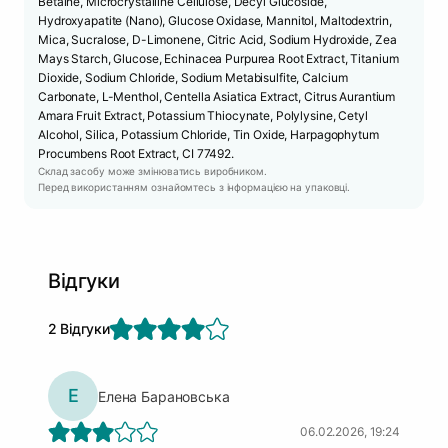
Betaine, Microcrystalline Cellulose, Decyl Glucoside,
Hydroxyapatite (Nano), Glucose Oxidase, Mannitol, Maltodextrin,
Mica, Sucralose, D-Limonene, Citric Acid, Sodium Hydroxide, Zea
Mays Starch, Glucose, Echinacea Purpurea Root Extract, Titanium
Dioxide, Sodium Chloride, Sodium Metabisulfite, Calcium
Carbonate, L-Menthol, Centella Asiatica Extract, Citrus Aurantium
Amara Fruit Extract, Potassium Thiocynate, Polylysine, Cetyl
Alcohol, Silica, Potassium Chloride, Tin Oxide, Harpagophytum
Procumbens Root Extract, CI 77492.
Склад засобу може змінюватись виробником.
Перед використанням ознайомтесь з інформацією на упаковці.
Відгуки
2 Відгуки
Е
Елена Барановська
06.02.2026, 19:24