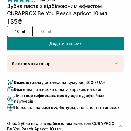
Зубна паста з відбілюючим ефектом
CURAPROX Be You Peach Apricot 10 мл
135₴
10 ml
60 ml
Додати в кошик
Як отримати товар
Доставка Новою Поштою
В наявності
Безкоштовна
доставка на суму від 3000 UAH
Самовивіз м. Луцьк, вул. Винниченка 4
Безпечна
та швидка оплата карткою на сайті
В наявності
Лише
сертифікована продукція
від офіційних
Самовивіз м. Львів, вул. Академіка Підстригача,
партнерів
1В (Duck’s Lake)
Персональна
система бонусів
, лояльності та знижок
В наявності
Самовивіз м. Львів, вул. Івана Франка 36
В наявності
Опис Зубна паста з відбілюючим ефектом CURAPROX
Самовивіз м. Львів, вул. Степана Бандери 45
Be You Peach Apricot 10 мл