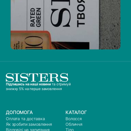
Підпишись на наші новини
та отримуй
знижку 5% на перше замовлення
ДОПОМОГА
КАТАЛОГ
Оплата та доставка
Волосся
Як зробити замовлення
Обличчя
Відповіді на запитання
Тіло