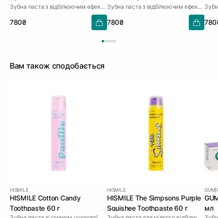
Зубна паста з відбілюючим ефектом
Зубна паста з відбілюючим ефектом
780₴
780₴
780
Вам також сподобається
HISMILE
HISMILE
GUM
|
HISMILE Cotton Candy
HISMILE The Simpsons Purple
GUM
Toothpaste 60 г
Squishee Toothpaste 60 г
мл
Зубна паста зі смаком цукрової вати
Зубна паста для м'якого відбілювання
Зубн