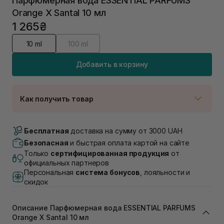
Парфюмерная вода ESSENTIAL PARFUMS
Orange X Santal 10 мл
1 265₴
10 ml
100 ml
Добавить в корзину
Как получить товар
Доставка Новой Почтой
В наличии
Бесплатная
доставка на сумму от 3000 UAH
Самовывоз г. Луцк, Винниченка 4
Безопасная
и быстрая оплата картой на сайте
В наличии
Только
сертифицированная продукция
от
Самовывоз г. Львов, ул. Академика Подстригача,
официальных партнеров
1В (Duck's Lake)
Персональная
система бонусов
, лояльности и
В наличии
скидок
Самовывоз Львов (Ивана Франко 36)
Нет в наличии!
Описание Парфюмерная вода ESSENTIAL PARFUMS
Самовывоз г. Львов ул. Степана Бандеры 43
Orange X Santal 10 мл
В наличии