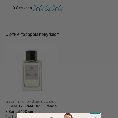
0 Отзывов
С этим товаром покупают
ESSENTIAL PARFUMS
|
ORANGE X SANTAL
ESSENTIAL PARFUMS Orange
X Santal 100 мл
Парфюмерная вода