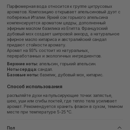
Самовывоз Ровно
Парфюмерная вода относится к группе цитрусовых
В наличии
ароматов. Композицию открывает апельсиновый дуэт с
Самовывоз г. Ровно, ул. Кулика и Гудачека 23 (ТЦ
побережья Италии. Яркий сок горького апельсина
Экватор)
компенсируется ароматом цедры, дополненный
В наличии
эфирным маслом базилика из Египта. Французский
дубовый мох создает шипровой аккорд, а натуральное
эфирное масло кипариса и австралийский сандал
придают стойкости аромату.
Аромат на 93% состоит из натуральных,
переработанных и экологичных ингредиентов.
Верхние ноты:
апельсин, горький апельсин.
Ноты сердца:
сандал.
Базовые ноты:
базилик, дубовый мох, кипарис.
Способ использования
распыляйте духи на пульсирующие точки: запястье,
шею, уши или сгибы локтей, где тепло тела усиливает
аромат. Рекомендуется хранить флакон в сухом, темном
месте при температуре 5-25 °C.
Пол