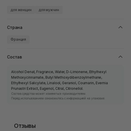
для женщин
для мужчин
Страна
Франция
Состав
Alcohol Denat, Fragrance, Water, D-Limonene, Ethylhexyl
Methoxycinnamate, Butyl Methoxydibenzoylmethane,
Ethylhexyl Salicylate, Linalool, Geraniol, Coumarin, Evernia
Prunastri Extract, Eugenol, Citral, Citronellol.
Состав средства может изменяться производителем.
Перед использованием ознакомьтесь с информацией на упаковке.
Отзывы