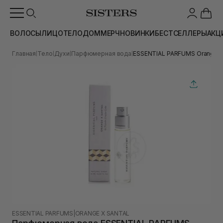
ВОЛОСЫ
ЛИЦО
ТЕЛО
ДОМ
МЕРЧ
НОВИНКИ
БЕСТСЕЛЛЕРЫ
АКЦ
Главная
Тело
Духи
Парфюмерная вода
ESSENTIAL PARFUMS Orange X 
|
|
|
|
ESSENTIAL PARFUMS
|
ORANGE X SANTAL