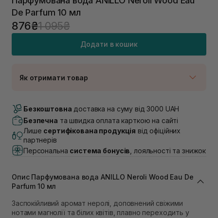
Парфумована вода ANILLO Neroli Wood Eau
De Parfum 10 мл
876₴
1 095₴
Додати в кошик
Як отримати товар
Доставка Новою Поштою
В наявності
Безкоштовна
доставка на суму від 3000 UAH
Самовивіз м. Луцьк, вул. Винниченка 4
Безпечна
та швидка оплата карткою на сайті
В наявності
Лише
сертифікована продукція
від офіційних
Самовивіз м. Львів, вул. Академіка Підстригача, 1В
партнерів
(Duck’s Lake)
Персональна
система бонусів
, лояльності та знижок
В наявності
Самовивіз м. Львів, вул. Івана Франка 36
В наявності
Опис Парфумована вода ANILLO Neroli Wood Eau De
Самовивіз м. Львів, вул. Степана Бандери 45
Parfum 10 мл
В наявності
Заспокійливий аромат неролі, доповнений свіжими
Самовивіз м. Рівне, вул. 16-го Липня, 15
нотами магнолії та білих квітів, плавно переходить у
В наявності