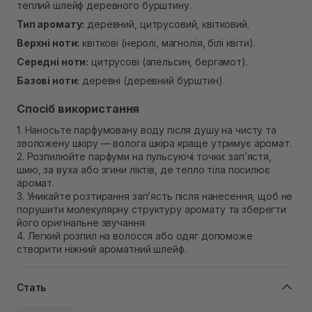
теплий шлейф деревного бурштину.
Самовивіз м. Рівне, вул. Кулика і Гудачека 23 (ТЦ
Екватор)
Тип аромату:
деревний, цитрусовий, квітковий.
В наявності
Верхні ноти:
квіткові (неролі, магнолія, білі квіти).
Середні ноти:
цитрусові (апельсин, бергамот).
Базові ноти:
деревні (деревний бурштин).
Спосіб використання
1. Наносьте парфумовану воду після душу на чисту та
зволожену шкіру — волога шкіра краще утримує аромат.
2. Розпилюйте парфуми на пульсуючі точки: зап’ястя,
шию, за вуха або згини ліктів, де тепло тіла посилює
аромат.
3. Уникайте розтирання зап’ясть після нанесення, щоб не
порушити молекулярну структуру аромату та зберегти
його оригінальне звучання.
4. Легкий розпил на волосся або одяг допоможе
створити ніжний ароматний шлейф.
Стать