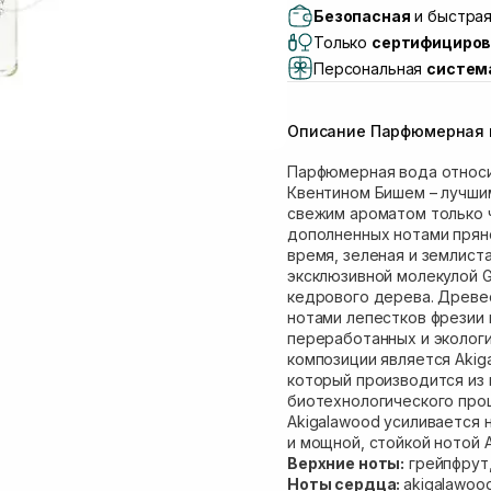
Самовывоз г. Львов, 
Безопасная
и быстрая
Lake)
Только
сертифициров
Самовывоз Львов (И
Персональная
систем
Самовывоз г. Львов 
Самовывоз Ровно
Описание Парфюмерная во
Самовывоз г. Ровно, 
Парфюмерная вода относи
Квентином Бишем – лучши
свежим ароматом только ч
дополненных нотами пряно
время, зеленая и землист
эксклюзивной молекулой 
кедрового дерева. Древе
нотами лепестков фрезии 
переработанных и эколог
композиции является Akig
который производится из
биотехнологического про
Akigalawood усиливается
и мощной, стойкой нотой A
Верхние ноты:
грейпфрут,
Ноты сердца:
akigalawoo