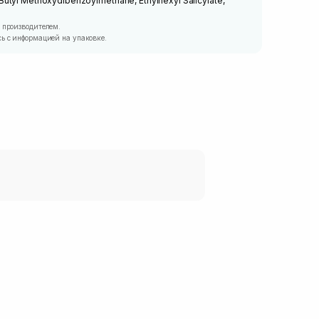
utyl Methoxydibenzoylmethane, Ethylhexyl Salicylate,
 производителем.
ь с информацией на упаковке.