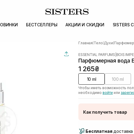
ОВИНКИ
БЕСТСЕЛЛЕРЫ
АКЦИИ И СКИДКИ
SISTERS 
Главная
Тело
Духи
Парфюмер
|
|
|
ESSENTIAL PARFUMS
|
BOIS IMPE
Парфюмерная вода ES
1 265₴
10 ml
100 ml
Чтобы иметь возможность пол
необходимо
войти
или
зареги
Как получить товар
Доставка Новой Поч
Бесплатная
Самовывоз г. Луцк, 
доставка 