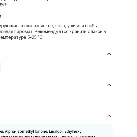
ули.
я
ирующие точки: запястье, шею, уши или сгибы
силивает аромат. Рекомендуется хранить флакон в
емпературе 5-25 °C.
er, Alpha-Isomethyl Ionone, Linalool, Ethylhexyl