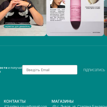
Email
вости
и получай
підписатись
з
КОНТАКТЫ
МАГАЗИНЫ
sisters.co.ua@gmail.com
г. Львов, ул. Степана Бандеры