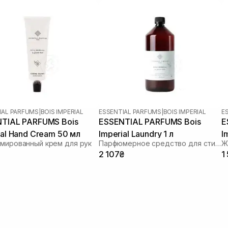
IAL PARFUMS
|
BOIS IMPERIAL
ESSENTIAL PARFUMS
|
BOIS IMPERIAL
E
TIAL PARFUMS Bois
ESSENTIAL PARFUMS Bois
E
ial Hand Cream 50 мл
Imperial Laundry 1 л
I
мированный крем для рук
Парфюмерное средство для стирки
Ж
5
₴
2 107₴
1