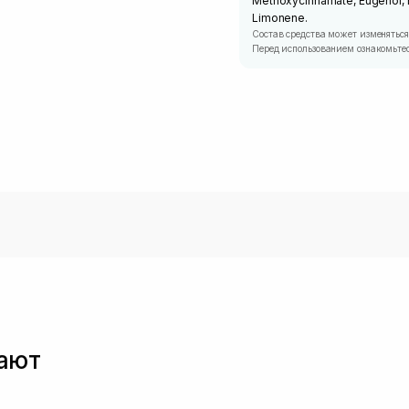
Methoxycinnamate, Eugenol, B
Limonene.
Состав средства может изменяться
Перед использованием ознакомьтес
пают