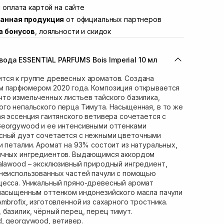
ул. Академика Подстригача, 1В (Duck's
 оплата картой на сайте
Нет в наличии!
анная продукция
от официальных партнеров
вана Франко 36)
Нет в наличии!
а бонусов
, лояльности и скидок
ул. Степана Бандеры 43
Нет в наличии!
Нет в наличии!
да ESSENTIAL PARFUMS Bois Imperial 10 мл
ул. Кулика и Гудачека 23 (ТЦ Экватор)
Нет в наличии!
тся к группе древесных ароматов. Создана
м парфюмером 2020 года. Композиция открывается
то измельченных листьев тайского базилика,
го непальского перца Тимута. Насыщенная, в то же
ая эссенция гаитянского ветивера сочетается с
Georgywood и ее интенсивными оттенками
сный дуэт сочетается с нежными цветочными
и петалии. Аромат на 93% состоит из натуральных,
ичных ингредиентов. Выдающимся аккордом
alawood – эксклюзивный природный ингредиент,
 неиспользованных частей пачули с помощью
цесса. Уникальный пряно-древесный аромат
 насыщенным оттенком индонезийского масла пачули
mbrofix, изготовленной из сахарного тростника.
 базилик, чёрный перец, перец тимут.
d, georgywood, ветивер.