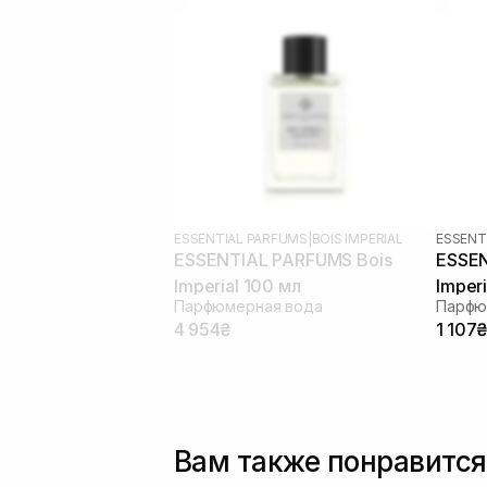
ESSENTIAL PARFUMS
|
BOIS IMPERIAL
ESSENT
ESSENTIAL PARFUMS Bois
ESSEN
Imperial 100 мл
Imper
Парфюмерная вода
Парфю
4 954₴
1 107
Вам также понравится