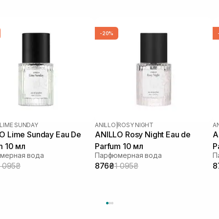
-20%
LIME SUNDAY
ANILLO
|
ROSY NIGHT
A
O Lime Sunday Eau De
ANILLO Rosy Night Eau de
A
m 10 мл
Parfum 10 мл
P
мерная вода
Парфюмерная вода
П
1 095₴
876₴
1 095₴
8