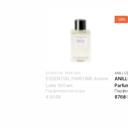
-20%
ESSENTIAL PARFUMS
ANILLO
|
ESSENTIAL PARFUMS Ambre
ANILL
Latte 100 мл
Parfu
Парфюмерная вода
Парфю
4 954₴
876₴