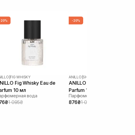
-20%
-20%
NILLO
|
FIG WHISKY
ANILLO
|
SHOWER TIME
NILLO Fig Whisky Eau de
ANILLO Shower Time Eau de
arfum 10 мл
Parfum 10 мл
арфюмерная вода
Парфюмерная вода
76₴
1 095₴
876₴
1 095₴