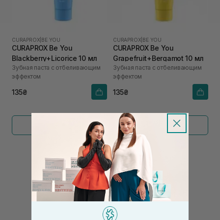
CURAPROX
|
BE YOU
CURAPROX
|
BE YOU
CURAPROX Be You
CURAPROX Be You
Blackberry+Licorice 10 мл
Grapefruit+Bergamot 10 мл
Зубная паста с отбеливающим
Зубная паста с отбеливающим
эффектом
эффектом
135₴
135₴
Показать больше
←
1
2
3
4
→