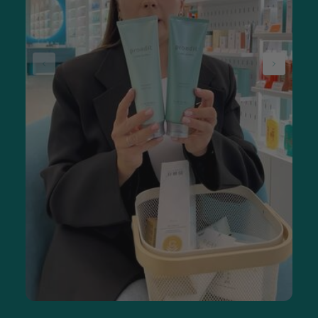
Серия Black-is-White — линейка отбеливающих зубных паст
с активированным углем. Они устраняют изменение цвета
зубной эмали, возвращая естественную белизну.
Отбеливающие средства содержат гидроксиапатит,
оказывающий укрепляющее действие, восстанавливающий
структуру эмали.
Если вы интересуетесь, где купить изделия от Curaprox,
обращайтесь в интернет-магазин SISTERS и заказывайте
товар онлайн. Мы доставим вашу покупку по Украине в
сжатые сроки.
Curaprox — это также ряд средств по уходу за зубными
протезами. Они обеспечивают надлежащую гигиену
полости рта людей, носящих протезы. Продукты компании
для ухода за ними отличаются эффективностью очищения и
ухода за состоянием зубного протеза. Они обладают
антибактериальным действием и не повреждают
поверхность пластиковых или акриловых протезов.
Компания Курапрокс также выпускает таблетки для
растворения зубного налета. Они окрашивают его, делая
видимым, что дает пациенту полное представление об
эффективности очистки.
Межзубные ершики и зубная нить
Зубная нить Curaprox не осыпается, имеет безопасную для