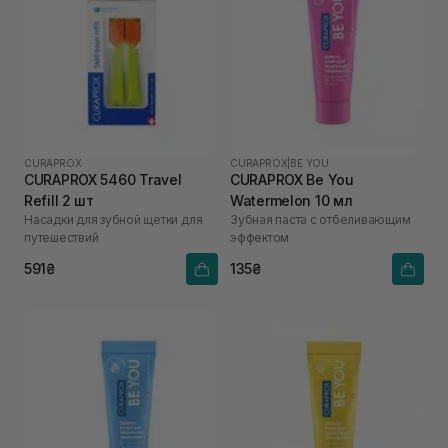
CURAPROX
CURAPROX
|
BE YOU
CURAPROX 5460 Travel
CURAPROX Be You
Refill 2 шт
Watermelon 10 мл
Насадки для зубной щетки для
Зубная паста с отбеливающим
путешествий
эффектом
591₴
135₴