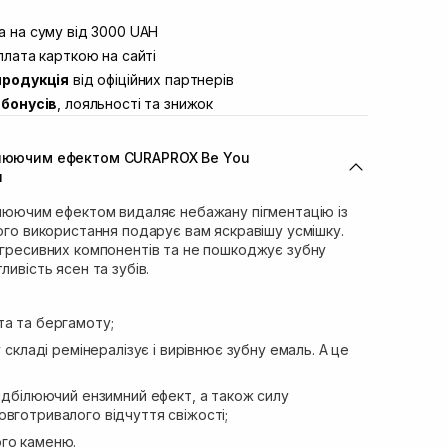
штою
В наявності
вул. Винниченка 4
 на суму від 3000 UAH
В наявності
ул. Академіка Підстригача, 1В (Duck’s
лата карткою на сайті
В наявності
продукція
від офіційних партнерів
ул. Івана Франка 36
В наявності
бонусів
, лояльності та знижок
вул. Степана Бандери 45
В наявності
л. 16-го Липня, 15
В наявності
ілюючим ефектом CURAPROX Be You
ул. Кулика і Гудачека 23 (ТЦ Екватор)
В наявності
л
ілюючим ефектом видаляє небажану пігментацію із
ного використання подарує вам яскравішу усмішку.
агресивних компонентів та не пошкоджує зубну
ливість ясен та зубів.
та та бергамоту;
у складі ремінералізує і вирівнює зубну емаль. А це
відбілюючий ензимний ефект, а також силу
вготривалого відчуття свіжості;
го каменю.