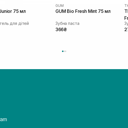
GUM
T
Junior 75 мл
GUM Bio Fresh Mint 75 мл
T
F
гель для дітей
Зубна паста
366₴
2
ram