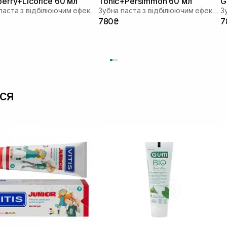
berry+Licorice 60 мл
Tonic+Persimmon 60 мл
G
Зубна паста з відбілюючим ефектом
Зубна паста з відбілюючим ефектом
780₴
7
ся