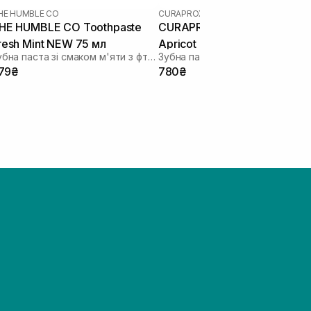
HE HUMBLE CO
CURAPROX
|
BE YOU
HE HUMBLE CO Toothpaste
CURAPROX Be You Peach
resh Mint NEW 75 мл
Apricot 60 мл
Зубна паста зі смаком м'яти з фтором
79₴
780₴