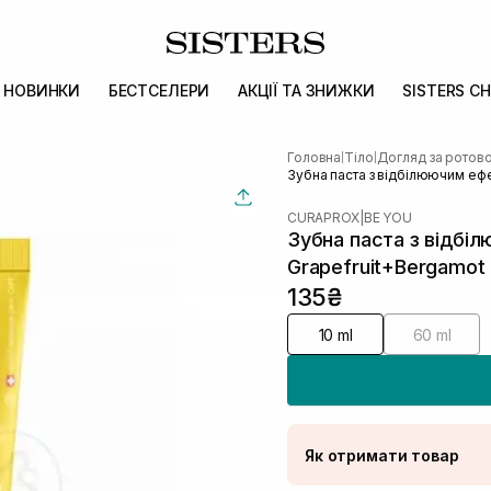
НОВИНКИ
БЕСТСЕЛЕРИ
АКЦІЇ ТА ЗНИЖКИ
SISTERS CH
Головна
Тіло
Догляд за рото
|
|
Зубна паста з відбілюючим еф
CURAPROX
|
BE YOU
Зубна паста з відб
Grapefruit+Bergamot
135₴
10 ml
60 ml
Як отримати товар