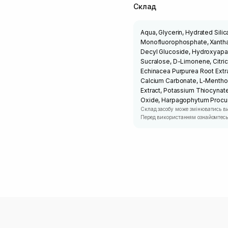
Склад
Aqua, Glycerin, Hydrated Silic
Monofluorophosphate, Xanthan
Decyl Glucoside, Hydroxyapati
Sucralose, D-Limonene, Citri
Echinacea Purpurea Root Extra
Calcium Carbonate, L-Menthol, 
Extract, Potassium Thiocynate,
Oxide, Harpagophytum Procum
Склад засобу може змінюватись в
Перед використанням ознайомтесь 