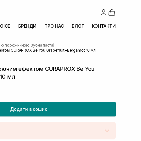
OICE
БРЕНДИ
ПРО НАС
БЛОГ
КОНТАКТИ
вою порожниною
Зубна паста
|
|
ектом CURAPROX Be You Grapefruit+Bergamot 10 мл
ілюючим ефектом CURAPROX Be You
 10 мл
Додати в кошик