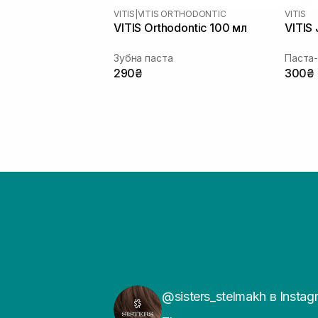
VITIS
|
VITIS ORTHODONTIC
VITIS
VITIS Orthodontic 100 мл
VITIS 
Зубна паста
Паста-
290₴
300₴
@sisters_stelmakh в Instag