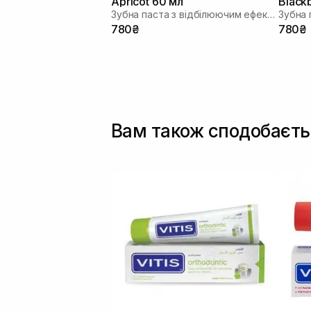
Apricot 60 мл
Black
Зубна паста з відбілюючим ефектом
780₴
780₴
Вам також сподобаєть