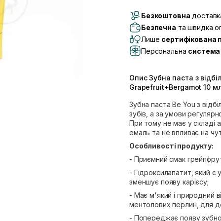
Доставка Новою По
Безкоштовна
Самовивіз м. Луцьк, 
доставка
Самовивіз м. Львів, в
Безпечна
та швидка оп
Lake)
Лише
сертифікована 
Самовивіз м. Львів, в
Персональна
система 
Самовивіз м. Львів, 
Самовивіз м. Рівне, ву
Опис Зубна паста з відб
Самовивіз м. Рівне, в
Grapefruit+Bergamot 10 м
Зубна паста Be You з відб
зубів, а за умови регуляр
При тому не має у складі 
емаль та не впливає на чут
Особливості продукту:
- Приємний смак грейпфру
- Гідроксилапатит, який є 
зменшує появу карієсу;
- Має м'який і природний 
ментолових перлин, для до
- Попереджає появу зубно