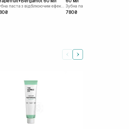
rapefruit+Bergamot 60 мл
60 мл
Зубна паста з відбілюючим ефектом
80₴
780₴