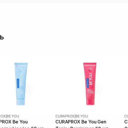
ь
ROX
|
BE YOU
CURAPROX
|
BE YOU
C
PROX Be You
CURAPROX Be You Gen
C