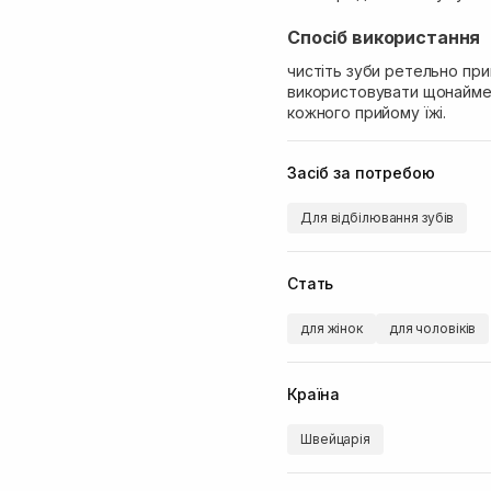
Спосіб використання
чистіть зуби ретельно при
використовувати щонайменш
кожного прийому їжі.
Засіб за потребою
Для відбілювання зубів
Стать
для жінок
для чоловіків
Країна
Швейцарія