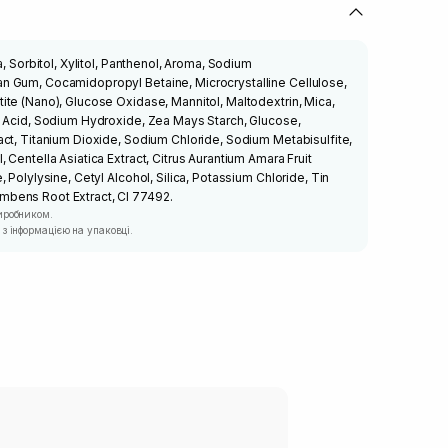
a, Sorbitol, Xylitol, Panthenol, Aroma, Sodium
 Gum, Cocamidopropyl Betaine, Microcrystalline Cellulose,
te (Nano), Glucose Oxidase, Mannitol, Maltodextrin, Mica,
c Acid, Sodium Hydroxide, Zea Mays Starch, Glucose,
ct, Titanium Dioxide, Sodium Chloride, Sodium Metabisulfite,
Centella Asiatica Extract, Citrus Aurantium Amara Fruit
 Polylysine, Cetyl Alcohol, Silica, Potassium Chloride, Tin
bens Root Extract, CI 77492.
иробником.
з інформацією на упаковці.