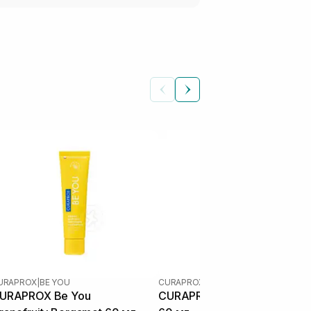
URAPROX
|
BE YOU
CURAPROX
|
BE YOU
URAPROX Be You
CURAPROX Be You Watermel