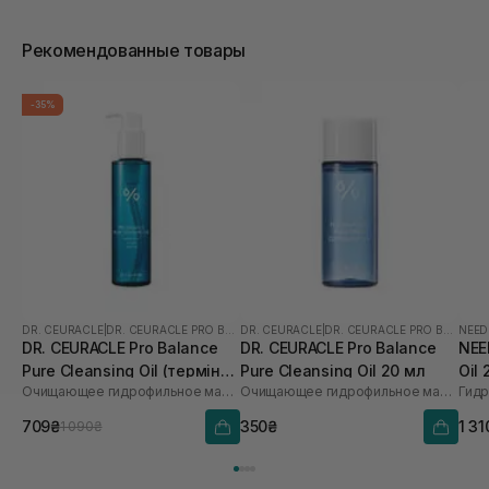
Рекомендованные товары
-35%
DR. CEURACLE
|
DR. CEURACLE PRO BALANCE
DR. CEURACLE
|
DR. CEURACLE PRO BALANCE
NEED
DR. CEURACLE Pro Balance
DR. CEURACLE Pro Balance
NEE
Pure Cleansing Oil (термін
Pure Cleansing Oil 20 мл
Oil
Очищающее гидрофильное масло с пробиотиками
Очищающее гидрофильное масло с пробиотиками
до 01.27р.) 155 мл
709₴
350₴
1 31
1 090₴