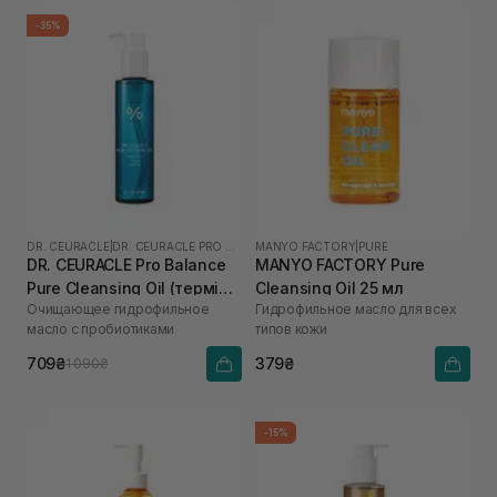
-35%
DR. CEURACLE
|
DR. CEURACLE PRO BALANCE
MANYO FACTORY
|
PURE
DR. CEURACLE Pro Balance
MANYO FACTORY Pure
Pure Cleansing Oil (термін
Cleansing Oil 25 мл
Очищающее гидрофильное
Гидрофильное масло для всех
до 01.27р.) 155 мл
масло с пробиотиками
типов кожи
709₴
379₴
1 090₴
-15%