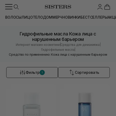
ВОЛОСЫ
ЛИЦО
ТЕЛО
ДОМ
МЕРЧ
НОВИНКИ
БЕСТСЕЛЛЕРЫ
АКЦ
Гидрофильные масла Кожа лица с
нарушенным барьером
|
|
Интернет магазин косметики
Средства для демакияжа
|
Гидрофильные масла
Средство по применению: Кожа лица с нарушенным барьером
Фильтр
Сортировать
1