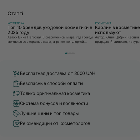
Статті
КОСМЕТИКА
КОСМЕТИКА
Топ 10 брендов уходовой косметики в
Каолин в косметике:
2025 году
используют
Автор: Вика Нагорная В современном мире, где тренды
Автор: Юлия Цебрик Каолин в косметологии – это
меняются со скоростью света, а рынок популярной
природный минерал, натурал
косметики переполнен новыми предложениями, выбор
имеет множество преимущес
средства для ухода становится настоящим вызовом....
головы, благодаря большому 
Бесплатная доставка от 3000 UAH
Безопасные способы оплаты
Только оригинальная косметика
Система бонусов и лояльности
Лучшие цены и топ товары
Рекомендации от косметологов