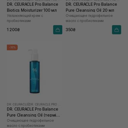
DR. CEURACLE Pro Balance
DR. CEURACLE Pro Balance
Biotics Moisturizer 100 мл
Pure Cleansing Oil 20 мл
Увлажняющий крем с
Очищающее гидрофильное
пробиотиками
масло с пробиотиками
1 200₴
350₴
-35%
DR. CEURACLE
|
DR. CEURACLE PRO BALANCE
DR. CEURACLE Pro Balance
Pure Cleansing Oil (термін
Очищающее гидрофильное
до 01.27р.) 155 мл
масло с пробиотиками