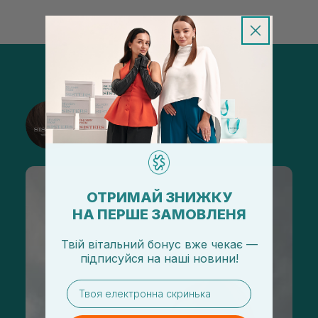
@sisters_stelmakh в Instagram
Подписаться
ОТРИМАЙ ЗНИЖКУ
НА ПЕРШЕ ЗАМОВЛЕНЯ
Твій вітальний бонус вже чекає —
підписуйся
на
наші новини!
email