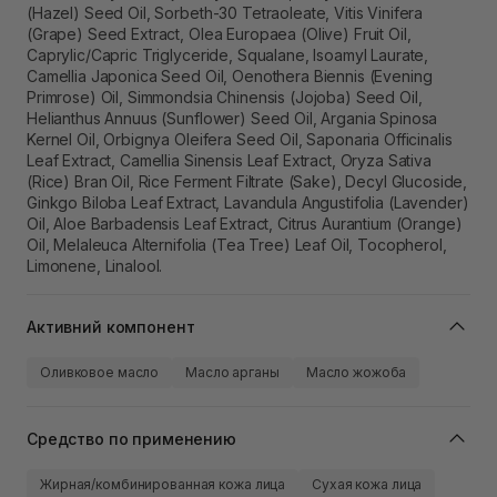
(Hazel) Seed Oil, Sorbeth-30 Tetraoleate, Vitis Vinifera
(Grape) Seed Extract, Olea Europaea (Olive) Fruit Oil,
Caprylic/Capric Triglyceride, Squalane, Isoamyl Laurate,
Camellia Japonica Seed Oil, Oenothera Biennis (Evening
Primrose) Oil, Simmondsia Chinensis (Jojoba) Seed Oil,
Helianthus Annuus (Sunflower) Seed Oil, Argania Spinosa
Kernel Oil, Orbignya Oleifera Seed Oil, Saponaria Officinalis
Leaf Extract, Camellia Sinensis Leaf Extract, Oryza Sativa
(Rice) Bran Oil, Rice Ferment Filtrate (Sake), Decyl Glucoside,
Ginkgo Biloba Leaf Extract, Lavandula Angustifolia (Lavender)
Oil, Aloe Barbadensis Leaf Extract, Citrus Aurantium (Orange)
Oil, Melaleuca Alternifolia (Tea Tree) Leaf Oil, Tocopherol,
Limonene, Linalool.
Активний компонент
Оливковое масло
Масло арганы
Масло жожоба
Средство по применению
Жирная/комбинированная кожа лица
Сухая кожа лица