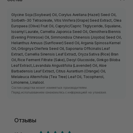
Glycine Soja (Soybean) Oil, Corylus Avellana (Hazel) Seed Oil,
Sorbeth-30 Tetraoleate, Vitis Vinifera (Grape) Seed Extract, Olea
Europaea (Olive) Fruit Oil, Caprylic/Capric Triglyceride, Squalane,
Isoamyl Laurate, Camellia Japonica Seed Oil, Oenothera Biennis
(Evening Primrose) Oil, Simmondsia Chinensis (Jojoba) Seed Oil,
Helianthus Annuus (Sunflower) Seed Oil, Argania Spinosa Kernel
Oil, Orbignya Oleifera Seed Oil, Saponaria Officinalis Leaf
Extract, Camellia Sinensis Leaf Extract, Oryza Sativa (Rice) Bran
Oil, Rice Ferment Filtrate (Sake), Decyl Glucoside, Ginkgo Biloba
Leaf Extract, Lavandula Angustifolia (Lavender) Oil, Aloe
Barbadensis Leaf Extract, Citrus Aurantium (Orange) Oil,
Melaleuca Alternifolia (Tea Tree) Leaf Oil, Tocopherol,
Limonene, Linalool.
Состав средства может изменяться производителем.
Перед использованием ознакомьтесь с информацией на упаковке.
Отзывы