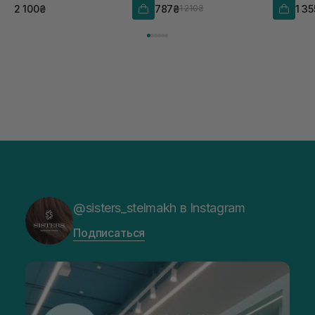
2 100₴
787₴
1 3
1 210₴
@sisters_stelmakh в Instagram
Подписаться