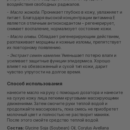
воздействия свободных радикалов.
-
Масло жожоба.
Проникает глубоко в кожу, увлажняет и
питает. Благодаря высокой концентрации витамина Е
является отличным антиоксидантом – регенерирует,
снимает воспаление, нормализует состояние кожи.
- Масло оливы.
Обладает регенерирующим действием,
разглаживает морщины и кожные изломы, препятствует
их повторному появлению.
- Экстракт семян камелии
. Уменьшает потерю влаги и
усиливает защитные функции эпидермиса. Хорошо
влияет на обезвоженный и сухой тип кожи, дарит
чувство упругости на долгое время.
Способ использования
нанесите масло на руку с помощью дозатора и нанесите
на сухую кожу лица легкими круговыми массирующими
движениями. Затем смочите руки теплой водой и
продолжайте массировать, пока смесь не приобретет
молочный цвет и полностью не растворит макияж.
После этого смойте средство теплой водой.
Состав:
Glycine Soja (Soybean) Oil, Corylus Avellana