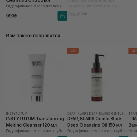
Cleansing Oil 200 мл
Cleaning Tissue 80 шт
Гидрофильное масло для всех типов кожи
Салфетки для зняття макіяжу
799₴
999₴
999₴
Вам также понравится
-35%
-25
INSTYTUTUM
DEAR, KLAIRS
|
DEAR, KLAIRS GENTLE BLACK
TRAN
INSTYTUTUM Transforming
DEAR, KLAIRS Gentle Black
TRA
Melting Cleanser 120 мл
Deep Cleansing Oil 150 мл
Bas
Гидрофильное масло для глубокого очищения и увлажнения
Гидрофильное масло для глубокой очистки