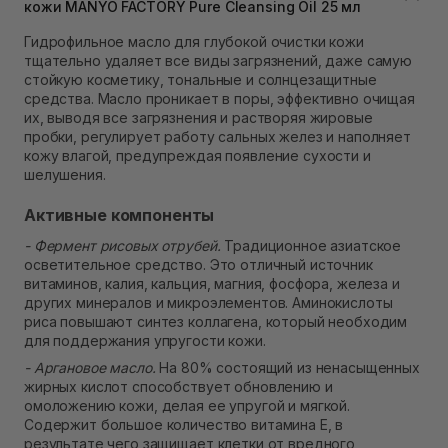
Нет в наличии!
кожи MANYO FACTORY Pure Cleansing Oil 25 мл
Самовывоз Ровно
Гидрофильное масло для глубокой очистки кожи
Нет в наличии!
тщательно удаляет все виды загрязнений, даже самую
Самовывоз г. Ровно, ул. Кулика и Гудачека 23 (ТЦ
стойкую косметику, тональные и солнцезащитные
Экватор)
средства. Масло проникает в поры, эффективно очищая
Нет в наличии!
их, выводя все загрязнения и растворяя жировые
пробки, регулирует работу сальных желез и наполняет
кожу влагой, предупреждая появление сухости и
шелушения.
Активные компоненты
- Фермент рисовых отрубей.
Традиционное азиатское
осветительное средство. Это отличный источник
витаминов, калия, кальция, магния, фосфора, железа и
других минералов и микроэлементов. Аминокислоты
риса повышают синтез коллагена, который необходим
для поддержания упругости кожи.
- Аргановое масло.
На 80% состоящий из ненасыщенных
жирных кислот способствует обновлению и
омоложению кожи, делая ее упругой и мягкой.
Содержит большое количество витамина Е, в
результате чего защищает клетки от вредного