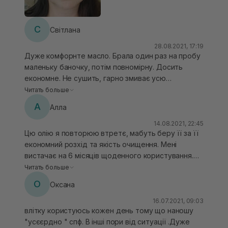
С
Світлана
28.08.2021, 17:19
Дуже комфорнте масло. Брала один раз на пробу
маленьку баночку, потім повномірну. Досить
економне. Не сушить, гарно змиває усю
косметику. Моїй чутливій шкірі добре з цим
Читать больше
засобом. Окрім того зручно возити з собою
А
Алла
маленький об‘єм.
14.08.2021, 22:45
Цю олію я повторюю втретє, мабуть беру її за її
економний розхід та якість очищення. Мені
вистачає на 6 місяців щоденного користування.
Буквально один натиск і цього достатньо, щоб
Читать больше
очистити обличчя та шию. Змиває навіть
О
Оксана
водостійкий макіяж, всі олівці, які наношу на
слизову ока розчиняє миттєво навіть без пінки.
16.07.2021, 09:03
влітку користуюсь кожен день тому що наношу
Хочу відмітити, що не лишає пелени на очах, тому
"усєєрдно " спф. В інші пори від ситуації .Дуже
кому Пінка подразнює і попікує очі, можна її не