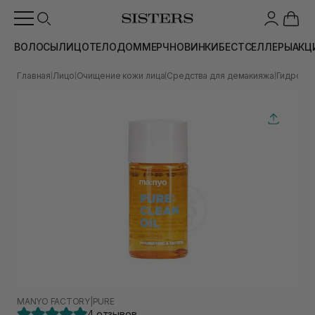
ВОЛОСЫ
ЛИЦО
ТЕЛО
ДОМ
МЕРЧ
НОВИНКИ
БЕСТСЕЛЛЕРЫ
АКЦ
Главная
Лицо
Очищение кожи лица
Средства для демакияжа
Гидрофи
|
|
|
|
MANYO FACTORY
|
PURE
4 отзывов