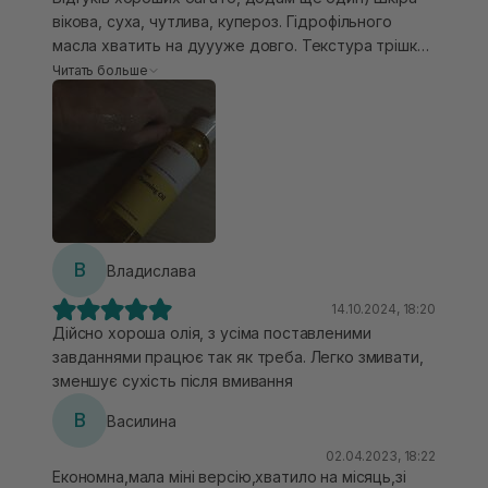
таки більше схиляюся до аромату зеленої версії.
вікова, суха, чутлива, купероз. Гідрофільного
масла хватить на дуууже довго. Текстура трішки
рідкуватої олійки, дуже гарно розприділяється по
Читать больше
обличчю. Легкий, практично не відчутний аромат.
Змиває макіяж на відмінно. Всі поставлені ним цілі
виконує 100%. Реакцій чутливої шкіри, немає
взагалі. Однозначно щира рекомендація!
В
Владислава
14.10.2024, 18:20
Дійсно хороша олія, з усіма поставленими
завданнями працює так як треба. Легко змивати,
зменшує сухість після вмивання
В
Василина
02.04.2023, 18:22
Економна,мала міні версію,хватило на місяць,зі