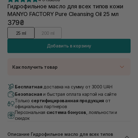
Гидрофильное масло для всех типов кожи
MANYO FACTORY Pure Cleansing Oil 25 мл
379₴
25 ml
200 ml
Добавить в корзину
Как получить товар
Доставка Новой Почтой
В наличии
Бесплатная
доставка на сумму от 3000 UAH
Самовывоз г. Луцк, Винниченка 4
Безопасная
и быстрая оплата картой на сайте
Нет в наличии!
Только
сертифицированная продукция
от
Самовывоз г. Львов, ул. Академика Подстригача,
официальных партнеров
1В (Duck's Lake)
Персональная
система бонусов
, лояльности и
Нет в наличии!
скидок
Самовывоз Львов (Ивана Франко 36)
Нет в наличии!
Самовывоз г. Львов ул. Степана Бандеры 43
Описание Гидрофильное масло для всех типов