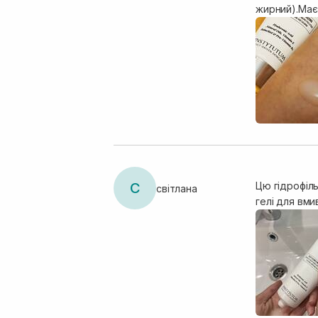
жирний).Має
С
Цю гідрофіль
світлана