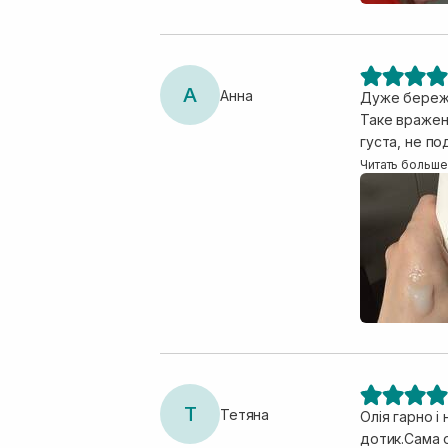
А
Анна
Дуже бережн
Таке вражен
густа, не по
ціна не низь
Читать больше
Т
Тетяна
Олія гарно і
дотик.Сама 