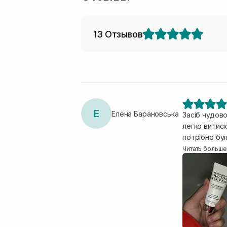
13 Отзывов
Е
Елена Барановська
Засіб чудово
легко витискався
потрібно бу
плівку на оч
Читать больше
очищення об
використання. Щод
продукту, ал