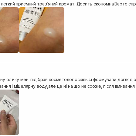
 легкий приємний травʼяний аромат. Досить економна.Варто спр
ну олійку мені підібрав косметолог оскільки формували догляд з
гелі для вмивання і міцелярну воду,але це ні на що не сх