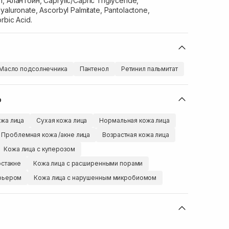
, Алантоин, Caprylic/Capric Triglyceride,
yaluronate, Ascorbyl Palmitate, Pantolactone,
rbic Acid.
Масло подсолнечника
Пантенол
Ретинил пальмитат
ю
жа лица
Сухая кожа лица
Нормальная кожа лица
Проблемная кожа /акне лица
Возрастная кожа лица
Кожа лица с куперозом
остакне
Кожа лица с расширенными порами
арьером
Кожа лица с нарушенным микробиомом