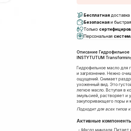
Доставка Новой Поч
Бесплатная
Самовывоз г. Луцк, 
доставка 
Самовывоз г. Львов, 
Безопасная
и быстрая
Lake)
Только
сертифициров
Самовывоз Львов (И
Персональная
систем
Самовывоз г. Львов 
Самовывоз Ровно
Описание Гидрофильное 
Самовывоз г. Ровно, 
INSTYTUTUM Transforming
Гидрофильное масло для г
и загрязнение. Нежно очи
ощущений. Снимает раздр
ухоженный вид. Это густо
легкое масло. Вступая в к
эмульсией, растворяет и у
закупоривающего поры и м
Подходит для всех типов к
Активные компонент
- Масло миндаля.
Питает 