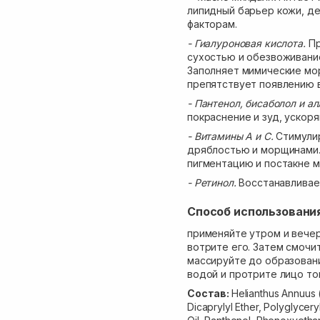
липидный барьер кожи, д
факторам.
- Гиалуроновая кислота.
Пр
сухостью и обезвоживание
Заполняет мимические мо
препятствует появлению 
- Пантенол, бисаболол и а
покраснение и зуд, ускор
- Витамины A и C.
Стимули
дряблостью и морщинами.
пигментацию и постакне 
- Ретинол.
Восстанавливает
Способ использовани
применяйте утром и вечер
вотрите его. Затем смочи
массируйте до образован
водой и протрите лицо то
Состав:
Helianthus Annuus 
Dicaprylyl Ether, Polyglycer