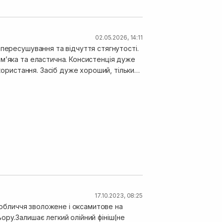
02.05.2026, 14:11
 пересушування та відчуття стягнутості.
мʼяка та еластична. Консистенція дуже
користання. Засіб дуже хороший, тільки
17.10.2023, 08:25
я обличчя зволожене і оксамитове на
ору.Залишає легкий олійний фініш(не