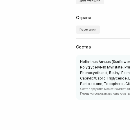
для женщин
Страна
Германия
Состав
Helianthus Annuus (Sunflower) 
Polyglyceryl-10 Myristate, Pr
Phenoxyethanol, Retinyl Palmit
Caprylic/Capric Triglyceride,
Pantolactone, Tocopherol, Citr
Состав средства может изменяться
Перед использованием ознакомьтес