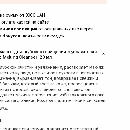
той
Нет в наличии!
Винниченка 4
на сумму от 3000 UAH
В наличии
ул. Академика Подстригача, 1В (Duck's
 оплата картой на сайте
Нет в наличии!
анная продукция
от официальных партнеров
вана Франко 36)
В наличии
а бонусов
, лояльности и скидок
ул. Степана Бандеры 43
В наличии
В наличии
масло для глубокого очищения и увлажнения
ул. Кулика и Гудачека 23 (ТЦ Экватор)
Нет в наличии!
 Melting Cleanser 120 мл
лубокой очистки и увлажнения, растворяет макияж
щает кожу лица, не вызывает сухости и неприятных
ажение, выравнивает тон, возвращает свежий и
й бальзам, который тает на коже, превращаясь в
онтакт с водой, оно становится шелковистой
даляет макияж, загрязнение, избыток кожного сала,
икрозагрязнения. Кожа выглядит мягкой и сияющей.
ожи.
ы
и смягчает эпидермис, дополняет естественный