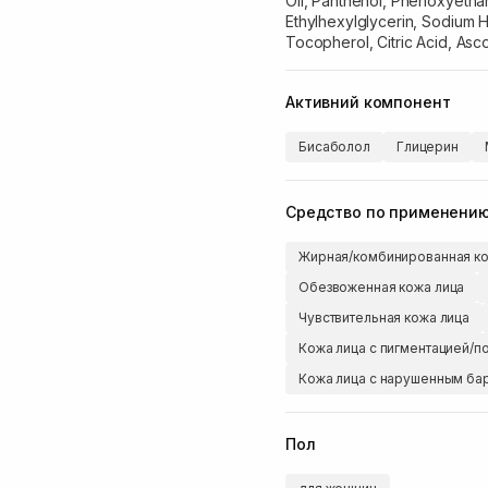
Oil, Panthenol, Phenoxyethan
Ethylhexylglycerin, Sodium H
Tocopherol, Citric Acid, Asco
Активний компонент
Бисаболол
Глицерин
Средство по применени
Жирная/комбинированная ко
Обезвоженная кожа лица
Чувствительная кожа лица
Кожа лица с пигментацией/п
Кожа лица с нарушенным б
Пол