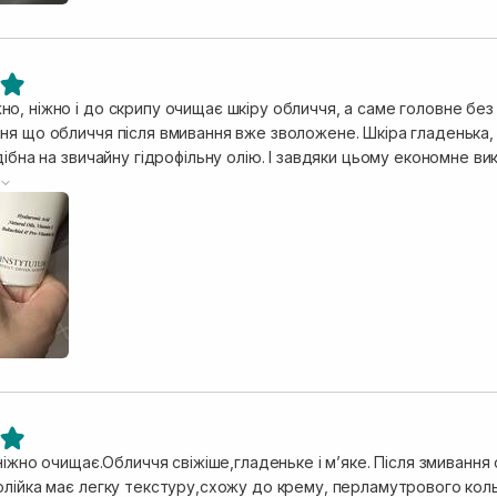
о, ніжно і до скрипу очищає шкіру обличчя, а саме головне без
ня що обличчя після вмивання вже зволожене. Шкіра гладенька, 
дібна на звичайну гідрофільну олію. І завдяки цьому економне ви
ка
 ніжно очищає.Обличчя свіжіше,гладеньке і мʼяке. Після змиванн
олійка має легку текстуру,схожу до крему, перламутрового коль