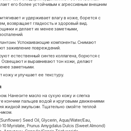
елает его более устойчивым к агрессивным внешним
итягивает и удерживает влагу в коже, борется с
м, возвращает гладкость и здоровый вид.
рщинки и делает их менее заметными,
воспалений.
ллантоин.
Успокаивающие компоненты. Снимают
яют заживление повреждений.
руют естественный синтез коллагена, борются с
 Освещают и выравнивают тон кожи, делают
менее заметными.
 кожу и улучшает ее текстуру.
я
ом. Нанесите масло на сухую кожу и слегка
те кончики пальцев водой и круговыми движениями
ия жидкой эмульсии. Тщательно смойте теплой
ником.
(Sunflower) Seed Oil, Glycerin, Aqua/Water/Eau,
yl-10 Myristate, Prunus Amygdalus Dulcis (Sweet Almond)