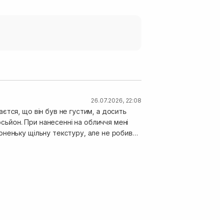
26.07.2026, 22:08
аєтся, що він був не густим, а досить
личчя мені
рненьку щільну текстуру, але не робив
ність шкіри, яка забиралась засобом для
орцію для подальшого комфортного
 даного
олій.