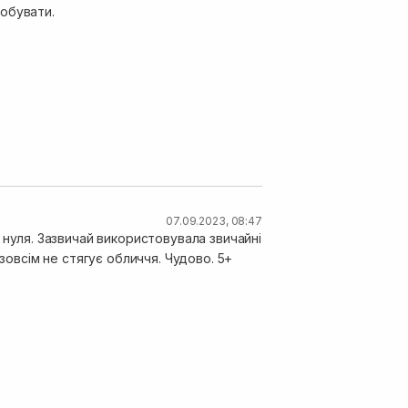
обувати.
07.09.2023, 08:47
 нуля. Зазвичай використовувала звичайні
оже, після вмивання зовсім не стягує обличчя. Чудово. 5+