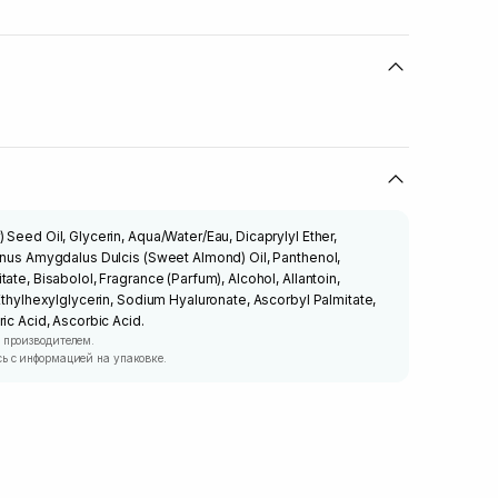
Seed Oil, Glycerin, Aqua/Water/Eau, Dicaprylyl Ether,
unus Amygdalus Dulcis (Sweet Almond) Oil, Panthenol,
ate, Bisabolol, Fragrance (Parfum), Alcohol, Allantoin,
 Ethylhexylglycerin, Sodium Hyaluronate, Ascorbyl Palmitate,
ic Acid, Ascorbic Acid.
 производителем.
ь с информацией на упаковке.