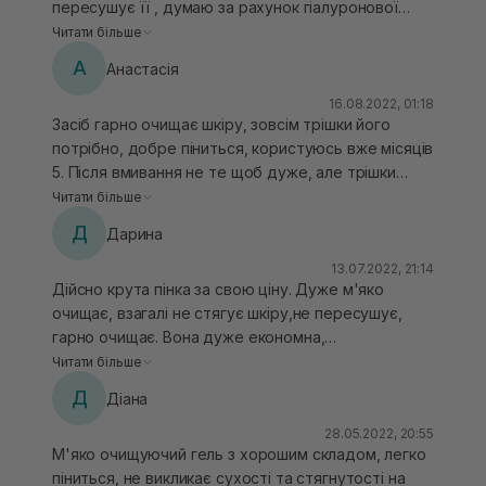
пересушує її , думаю за рахунок гіалуронової
шкіри і це мені в ньому подобається .
кислоти і екстракту алое в складі Загалом ,думаю
Читати більше
підійде будь якому типу шкіри , в мене комбі
А
Анастасія
чутлива шкіра , мені від підійшов на щодень
ідеально
16.08.2022, 01:18
Засіб гарно очищає шкіру, зовсім трішки його
потрібно, добре піниться, користуюсь вже місяців
5. Після вмивання не те щоб дуже, але трішки
стягує і відразу є бажання нанести тонер. Але
Читати більше
засіб свою роботу виконує добре)
Д
Дарина
13.07.2022, 21:14
Дійсно крута пінка за свою ціну. Дуже м'яко
очищає, взагалі не стягує шкіру,не пересушує,
гарно очищає. Вона дуже економна,
користувалася нею десь пів року, добре піниться.
Читати більше
Ідеальна для моєї комбінованої шкіри.
Д
Діана
28.05.2022, 20:55
М'яко очищуючий гель з хорошим складом, легко
піниться, не викликає сухості та стягнутості на