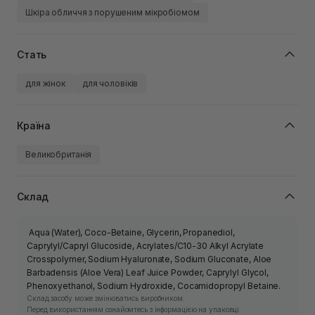
Шкіра обличчя з порушеним мікробіомом
Стать
для жінок
для чоловіків
Країна
Великобританія
Склад
Aqua (Water), Coco-Betaine, Glycerin, Propanediol,
Caprylyl/Capryl Glucoside, Acrylates/C10-30 Alkyl Acrylate
Crosspolymer, Sodium Hyaluronate, Sodium Gluconate, Aloe
Barbadensis (Aloe Vera) Leaf Juice Powder, Caprylyl Glycol,
Phenoxyethanol, Sodium Hydroxide, Cocamidopropyl Betaine.
Склад засобу може змінюватись виробником.
Перед використанням ознайомтесь з інформацією на упаковці.