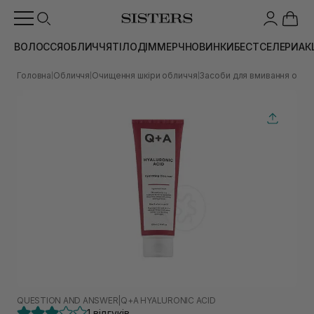
ВОЛОССЯ
ОБЛИЧЧЯ
ТІЛО
ДІМ
МЕРЧ
НОВИНКИ
БЕСТСЕЛЕРИ
АК
Головна
Обличчя
Очищення шкіри обличчя
Засоби для вмивання обли
|
|
|
QUESTION AND ANSWER
|
Q+A HYALURONIC ACID
1 відгуків