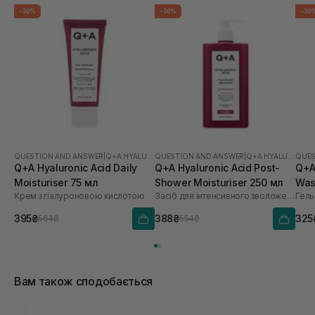
-30%
-30%
-30
QUESTION AND ANSWER
|
Q+A HYALURONIC ACID
QUESTION AND ANSWER
|
Q+A HYALURONIC ACID
QUES
Q+A Hyaluronic Acid Daily
Q+A Hyaluronic Acid Post-
Q+A
Moisturiser 75 мл
Shower Moisturiser 250 мл
Was
Крем з гіалуроновою кислотою
Засіб для інтенсивного зволоження вологої шкіри
395₴
388₴
325
564₴
554₴
Вам також сподобається