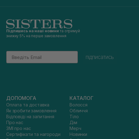
Підпишись на наші новини
та отримуй
знижку 5% на перше замовлення
Email
підписатись
ДОПОМОГА
КАТАЛОГ
Оплата та доставка
Волосся
Як зробити замовлення
Обличчя
Відповіді на запитання
Тіло
Про нас
Дім
ЗМІ про нас
Мерч
Сертифікати та нагороди
Новинки