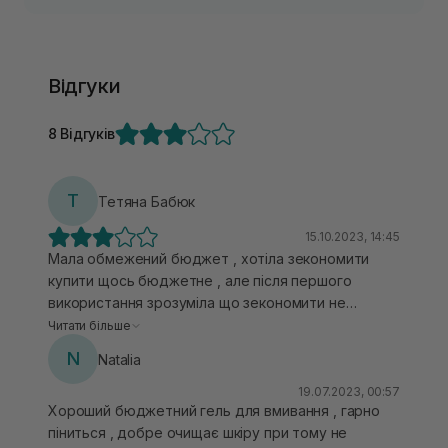
Відгуки
8 Відгуків
Т
Тетяна Бабюк
15.10.2023, 14:45
Мала обмежений бюджет , хотіла зекономити
купити щось бюджетне , але після першого
використання зрозуміла що зекономити не
вийшло, тому що засіб має рідкувату гелеву
Читати більше
консистенцію і його виливається на руку так
N
Natalia
щедро, тим більше піниться теж слабо тому і
взяти хочеться більше того гелю . Тобто засіб є
19.07.2023, 00:57
Хороший бюджетний гель для вмивання , гарно
зовсім не економний у використанні . Добре що
піниться , добре очищає шкіру при тому не
після використання не має відчуття стягнутості