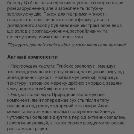
бренду Q+A не тільки ефективно усуне з поверхні шкіри
В наявності
різні забруднення, але й забезпечить потужну
Самовивіз м. Рівне, вул. Кулика і Гудачека 23 (ТЦ
зволожуючу дію. Також для підтримки м'якості,
Екватор)
гладкості та еластичності шкіри у формулу цього
В наявності
доглядового засобу був введений екстракт алое вера,
що володіє розгладжуючими, заспокійливими та
вологоутримуючими властивостями.
Підходить для всіх типів шкіри, у тому числі і для чутливої.
Активні компоненти
- Гіалуроновая кислота
. Глибоко зволожує і зменшує
трансепідермальну втрату вологи, захищаючи шкіру від
зневоднення і сухості. Розгладжує рельєф, покращує
текстуру і заповнює мережу дрібних зморшок, завдяки
чому надає легкий ліфтинг-ефект;
- Екстракт алое вера
. Природний зволожуючий
компонент, який попереджає сухість після етапу
очищення і підтримує здоровий стан шкіри. Алое
моментально знімає свербіж і почервоніння. Знижує
чутливість і больові відчуття в період активних запалень
і алергічних реакцій, а також сприяє швидкому загоєнню
ран та мікротріщин.