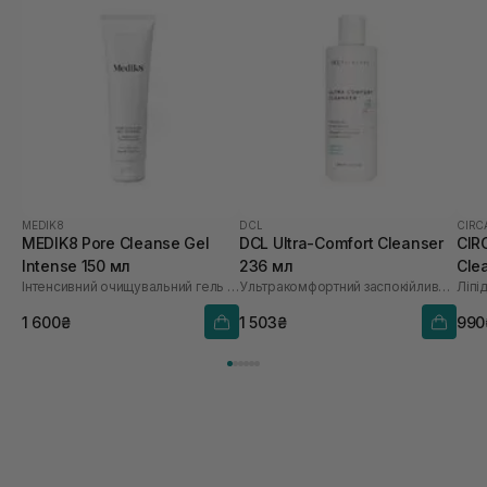
MEDIK8
DCL
CIRC
MEDIK8 Pore Cleanse Gel
DCL Ultra-Comfort Cleanser
CIR
Intense 150 мл
236 мл
Cle
Інтенсивний очищувальний гель з мигдалевою кислотою
Ультракомфортний заспокійливий очисник для реактивної шкіри
Ліпі
1 600₴
1 503₴
990