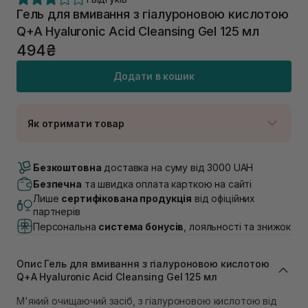
Гель для вмивання з гіалуроновою кислотою
Q+A Hyaluronic Acid Cleansing Gel 125 мл
494₴
Додати в кошик
Як отримати товар
Доставка Новою Поштою
В наявності
Безкоштовна
доставка на суму від 3000 UAH
Самовивіз м. Луцьк, вул. Винниченка 4
Безпечна
та швидка оплата карткою на сайті
В наявності
Лише
сертифікована продукція
від офіційних
Самовивіз м. Львів, вул. Академіка Підстригача, 1В
партнерів
(Duck’s Lake)
Персональна
система бонусів
, лояльності та знижок
В наявності
Самовивіз м. Львів, вул. Івана Франка 36
В наявності
Опис Гель для вмивання з гіалуроновою кислотою
Самовивіз м. Львів, вул. Степана Бандери 45
Q+A Hyaluronic Acid Cleansing Gel 125 мл
В наявності
М'який очищаючий засіб, з гіалуроновою кислотою від
Самовивіз м. Рівне, вул. 16-го Липня, 15