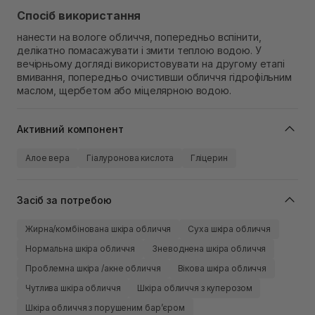
Спосіб використання
нанести на вологе обличчя, попередньо вспінити,
делікатно помасажувати і змити теплою водою. У
вечірньому догляді використовувати на другому етапі
вмивання, попередньо очистивши обличчя гідрофільним
маслом, щербетом або міцелярною водою.
Активний компонент
Алое вера
Гіалуронова кислота
Гліцерин
Засіб за потребою
Жирна/комбінована шкіра обличчя
Суха шкіра обличчя
Нормальна шкіра обличчя
Зневоднена шкіра обличчя
Проблемна шкіра /акне обличчя
Вікова шкіра обличчя
Чутлива шкіра обличчя
Шкіра обличчя з куперозом
Шкіра обличчя з порушеним барʼєром