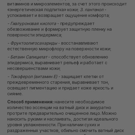
витаминов и микроэлементов, за счет этого происходит
«энергетическая подпитка» кожи;
3. пантенол
-
успокаивает и возвращает ощущение комфорта;
- Гиалуроновая кислота
- предупреждает
обезвоживание и формирует защитную пленку на
поверхности эпидермиса;
- Фруктоолигосахариды
- восстанавливают
естественную микрофлору на поверхности кожи;
- Бетаин Салицилат
- способствует обновлению
эпидермиса, выравнивает рельеф и работает с
несовершенствами кожи;
- Токоферол (витамин Е)
- защищает клетки от
преждевременного старения, выравнивает тон,
освещает пигментацию и придает коже яркость и
сияние.
Способ применения:
нанесите необходимое
количество эссенции на ватный диск и аккуратно
протрите предварительно очищенное лицо. Можно
наносить руками и наслаивать, достигая идеального
уровня увлажненности. При наличии сухих и
раздраженных участков, обильно смочить ватный диск