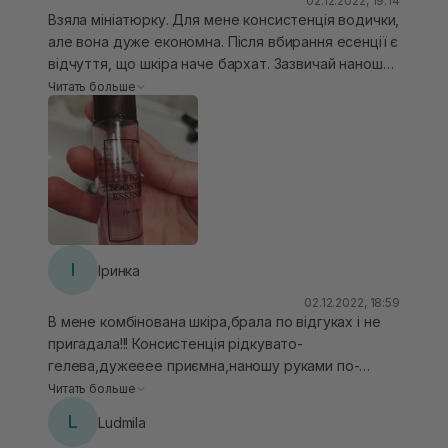
02.12.2022, 19:14
чудово підходить під роликових масажер: не
Взяла мініатюрку. Для мене консистенція водички,
скатується і полегшує масаж
але вона дуже економна. Після вбирання есенції є
відчуття, що шкіра наче бархат. Зазвичай наношу
після aha/bha тонеру, для зволоження. І закриваю
Читать больше
кремом.
І
Іринка
02.12.2022, 18:59
В мене комбінована шкіра,брала по відгуках і не
пригадала!!! Консистенція рідкувато-
гелева,дужееее приємна,наношу руками по-
хлопуючи по обличчі,обличчя виглядає
Читать больше
свіжим,зволоженим і вирівнює тон
L
Ludmila
обличчя.Користуюся в любі пори року. Мені