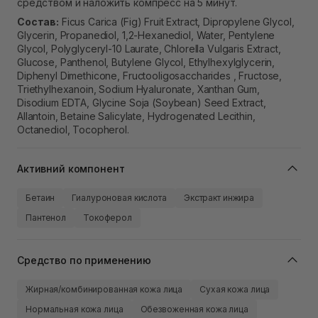
средством и наложить компресс на 5 минут.
Состав:
Ficus Carica (Fig) Fruit Extract, Dipropylene Glycol,
Glycerin, Propanediol, 1,2-Hexanediol, Water, Pentylene
Glycol, Polyglyceryl-10 Laurate, Chlorella Vulgaris Extract,
Glucose, Panthenol, Butylene Glycol, Ethylhexylglycerin,
Diphenyl Dimethicone, Fructooligosaccharides , Fructose,
Triethylhexanoin, Sodium Hyaluronate, Xanthan Gum,
Disodium EDTA, Glycine Soja (Soybean) Seed Extract,
Allantoin, Betaine Salicylate, Hydrogenated Lecithin,
Octanediol, Tocopherol.
Активний компонент
Бетаин
Гиалуроновая кислота
Экстракт инжира
Пантенол
Токоферол
Средство по применению
Жирная/комбинированная кожа лица
Сухая кожа лица
Нормальная кожа лица
Обезвоженная кожа лица