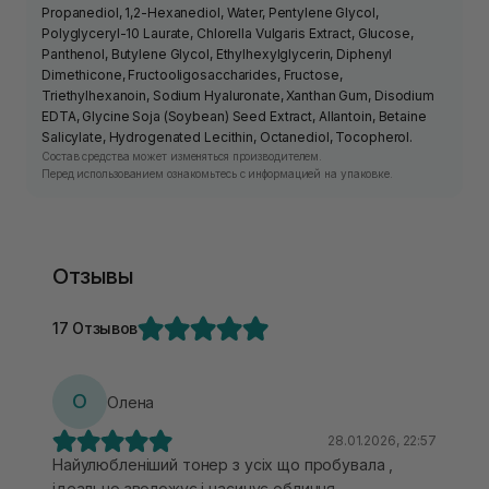
Propanediol, 1,2-Hexanediol, Water, Pentylene Glycol,
Polyglyceryl-10 Laurate, Chlorella Vulgaris Extract, Glucose,
Panthenol, Butylene Glycol, Ethylhexylglycerin, Diphenyl
Dimethicone, Fructooligosaccharides, Fructose,
Triethylhexanoin, Sodium Hyaluronate, Xanthan Gum, Disodium
EDTA, Glycine Soja (Soybean) Seed Extract, Allantoin, Betaine
Salicylate, Hydrogenated Lecithin, Octanediol, Tocopherol.
Состав средства может изменяться производителем.
Перед использованием ознакомьтесь с информацией на упаковке.
Отзывы
17 Отзывов
О
Олена
28.01.2026, 22:57
Найулюбленіший тонер з усіх що пробувала ,
ідеально зволожує і насичує обличчя.