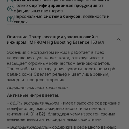
Нет в наличии!
Только
сертифицированная продукция
от
Самовывоз г. Львов, ул. Академика Подстригача,
официальных партнеров
1В (Duck's Lake)
Персональная
система бонусов
, лояльности и
Нет в наличии!
скидок
Самовывоз Львов (Ивана Франко 36)
Нет в наличии!
Самовывоз г. Львов ул. Степана Бандеры 43
Описание Тонер-эссенция увлажняющий с
Нет в наличии!
инжиром I'M FROM Fig Boosting Essence 150 мл
Самовывоз Ровно
Эссенция с экстрактом инжира работает в трех
Нет в наличии!
направлениях: увлажняет кожу, отшелушивает и
Самовывоз г. Ровно, ул. Кулика и Гудачека 23 (ТЦ
насыщает огромным количеством антиоксидантов.
Экватор)
Нет в наличии!
Тонер избавит от ощущения сухости, восстановит ph
баланс кожи. Сделает рельеф и цвет лица ровным,
замедлит процесс старения.
Подходит для всех типов кожи.
Активные ингредиенты:
- 62,7% экстракта инжира
- имеет высокое содержание
полифенолов, омега-жирных кислот и витаминов
(витамин А, В1 и В2), благодаря чему известен своими
великолепными антиоксидантными свойствами;
- Экстракт хлореллы
- содержит в себе много важных