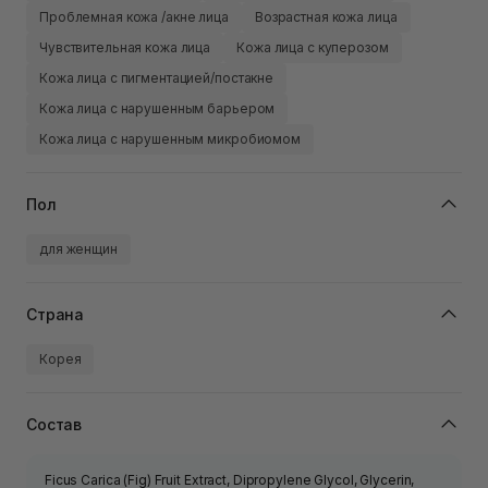
Проблемная кожа /акне лица
Возрастная кожа лица
Чувствительная кожа лица
Кожа лица с куперозом
Кожа лица с пигментацией/постакне
Кожа лица с нарушенным барьером
Кожа лица с нарушенным микробиомом
Пол
для женщин
Страна
Корея
Состав
Ficus Carica (Fig) Fruit Extract, Dipropylene Glycol, Glycerin,