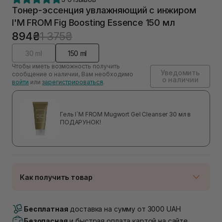
Тонер-эссенция увлажняющий с инжиром
I'M FROM Fig Boosting Essence 150 мл
894₴
1 375₴
30 ml
150 ml
Чтобы иметь возможность получить
Уведомить
сообщение о наличии, Вам необходимо
о наличии
войти
или
зарегистрироваться
.
Гель I`M FROM Mugwort Gel Cleanser 30 мл в
ПОДАРУНОК!
Как получить товар
Доставка Новой Почтой
Нет в наличии!
Бесплатная
доставка на сумму от 3000 UAH
Самовывоз г. Луцк, Винниченка 4
Безопасная
и быстрая оплата картой на сайте