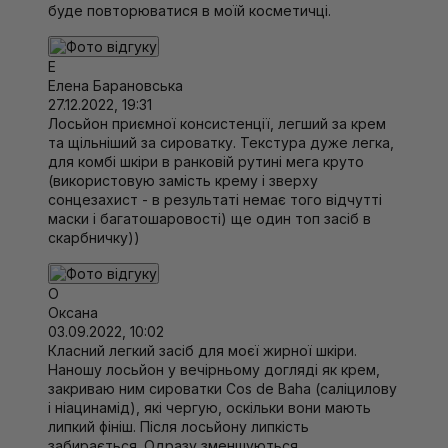
буде повторюватися в моїй косметичці.
Е
Елена Барановська
27.12.2022, 19:31
Лосьйон приємної консистенції, легший за крем
та щільніший за сироватку. Текстура дуже легка,
для комбі шкіри в ранковій рутині мега круто
(використовую замість крему і зверху
сонцезахист - в результаті немає того відчутті
маски і багатошаровості) ще один топ засіб в
скарбничку))
О
Оксана
03.09.2022, 10:02
Класний легкий засіб для моєї жирної шкіри.
Наношу лосьйон у вечірньому догляді як крем,
закриваю ним сироватки Cos de Baha (саліцилову
і ніацинамід), які чергую, оскільки вони мають
липкий фініш. Після лосьйону липкість
забирається. Одразу зменшуються