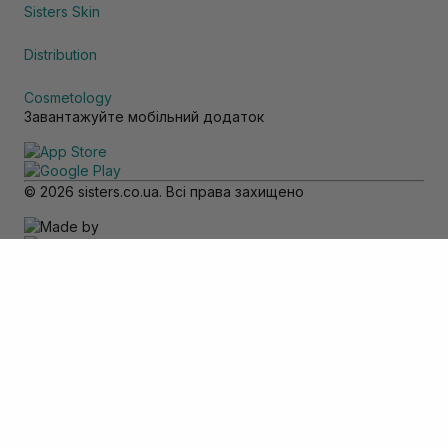
Sisters Skin
Distribution
Cosmetology
Завантажуйте мобільний додаток
© 2026 sisters.co.ua. Всі права захищено
Зверніть увагу
Товар доступний тільки для самовивозу
Додати в кошик
Скасувати