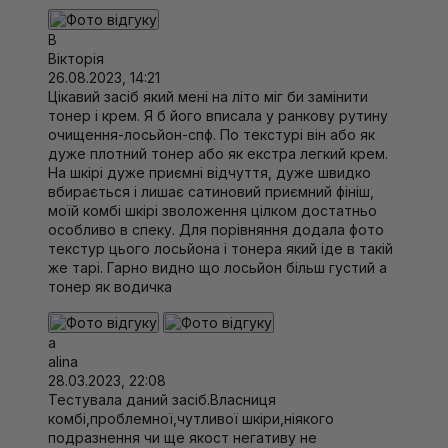
В
Вікторія
26.08.2023, 14:21
Цікавий засіб який мені на літо міг би замінити
тонер і крем. Я б його вписала у ранкову рутину
очищення-лосьйон-спф. По текстурі він або як
дуже плотний тонер або як екстра легкий крем.
На шкірі дуже приємні відчуття, дуже швидко
вбирається і лишає сатиновий приємний фініш,
моїй комбі шкірі зволоження цілком достатньо
особливо в спеку. Для порівняння додала фото
текстур цього лосьйона і тонера який іде в такій
же тарі. Гарно видно що лосьйон більш густий а
тонер як водичка
a
alina
28.03.2023, 22:08
Тестувала даний засіб.Власниця
комбі,проблемної,чутливої шкіри,ніякого
подразнення чи ще якост негативу не