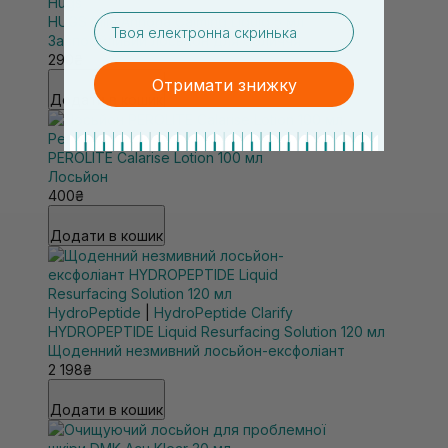
Hugs
email
HUGS Mini Annona Calming Liquid 5 мл
Заспокійливий лосьйон для обличчя
290₴
Отримати знижку
Додати в кошик
Perolite
PEROLITE Calarise Lotion 100 мл
Лосьйон
400₴
Додати в кошик
HydroPeptide
|
HydroPeptide Clarify
HYDROPEPTIDE Liquid Resurfacing Solution 120 мл
Щоденний незмивний лосьйон-ексфоліант
2 198₴
Додати в кошик