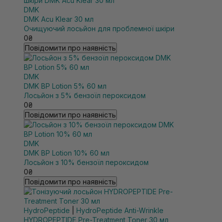
DMK
DMK Acu Klear 30 мл
Очищуючий лосьйон для проблемної шкіри
0₴
Повідомити про наявність
DMK
DMK BP Lotion 5% 60 мл
Лосьйон з 5% бензоїл пероксидом
0₴
Повідомити про наявність
DMK
DMK BP Lotion 10% 60 мл
Лосьйон з 10% бензоїл пероксидом
0₴
Повідомити про наявність
HydroPeptide
|
HydroPeptide Anti-Wrinkle
HYDROPEPTIDE Pre-Treatment Toner 30 мл