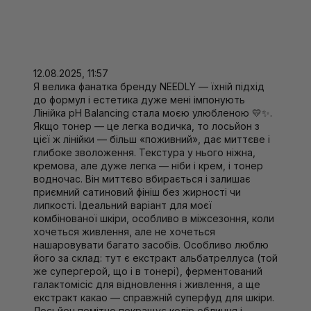
12.08.2025, 11:57
Я велика фанатка бренду NEEDLY — їхній підхід
до формул і естетика дуже мені імпонують
Лінійка pH Balancing стала моєю улюбленою 💛✨.
Якщо тонер — це легка водичка, то лосьйон з
цієї ж лінійки — більш «поживний», дає миттєве і
глибоке зволоження. Текстура у нього ніжна,
кремова, але дуже легка — ніби і крем, і тонер
водночас. Він миттєво вбирається і залишає
приємний сатиновий фініш без жирності чи
липкості. Ідеальний варіант для моєї
комбінованої шкіри, особливо в міжсезоння, коли
хочеться живлення, але не хочеться
нашаровувати багато засобів. Особливо люблю
його за склад: тут є екстракт альбатреллуса (той
же супергерой, що і в тонері), ферментований
галактомісіс для відновлення і живлення, а ще
екстракт какао — справжній суперфуд для шкіри.
Лосьйон помітно покращує колір обличчя і