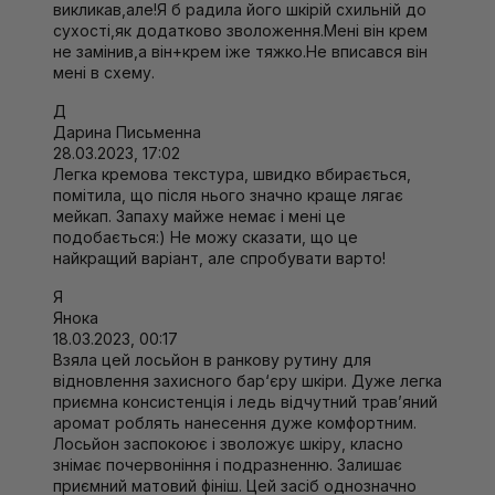
викликав,але!Я б радила його шкірій схильній до
сухості,як додатково зволоження.Мені він крем
не замінив,а він+крем іже тяжко.Не вписався він
мені в схему.
Д
Дарина Письменна
28.03.2023, 17:02
Легка кремова текстура, швидко вбирається,
помітила, що після нього значно краще лягає
мейкап. Запаху майже немає і мені це
подобається:) Не можу сказати, що це
найкращий варіант, але спробувати варто!
Я
Янока
18.03.2023, 00:17
Взяла цей лосьйон в ранкову рутину для
відновлення захисного бар‘єру шкіри. Дуже легка
приємна консистенція і ледь відчутний трав’яний
аромат роблять нанесення дуже комфортним.
Лосьйон заспокоює і зволожує шкіру, класно
знімає почервоніння і подразненню. Залишає
приємний матовий фініш. Цей засіб однозначно