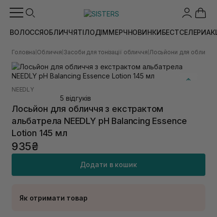
ВОЛОССЯ
ОБЛИЧЧЯ
ТІЛО
ДІМ
МЕРЧ
НОВИНКИ
БЕСТСЕЛЕРИ
АК
Головна
Обличчя
Засоби для тонізації обличчя
Лосьйони для обличчя
|
|
|
|
NEEDLY
5 відгуків
Лосьйон для обличчя з екстрактом
альбатрела NEEDLY pH Balancing Essence
Lotion 145 мл
935₴
Додати в кошик
Як отримати товар