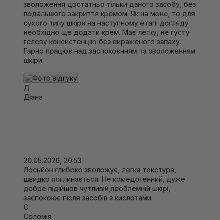
зволоження достатньо тільки даного засобу, без
залоз і зменшення інтенсивності запальних процесів.
подальшого закриття кремом. Як на мене, то для
- Ніацинамід.
Який є активною формою ніацину (вітаміну
сухого типу шкіри на наступному етапі догляду
В3), має освітлюючу дію, зменшує трансепідермальну
необхідно ще додати крем. Має легку, не густу
втрату вологи, покращує бар'єрну функцію шкіри, сприяє
гелеву консистенцію без вираженого запаху.
збільшенню вироблення колагену і запобігає
Гарно працює над заспокоєнням та зволоженням
окислювальному стресу.
шкіри.
- Комплекс рослинних компонентів (пальмітинова
кислота, міристинова кислота і стеаринова
Д
кислота).
Нормалізує роботу сальних залоз і знімає
Діана
запалення.
- Пантенол.
Відновлює шкіру, має протизапальну і
заспокійливу дію, пом'якшує і відновлює шкіру.
Спосіб використання
невелику кількість лосьйону розподіліть по обличчю та
шиї легкими рухами до повного вбирання. Якщо ви не
20.05.2026, 20:53
плануєте використовувати крем на наступному етапі
Лосьйон глибоко зволожує, легка текстура,
свого догляду, можете повторити нанесення лосьйону
швидко поглинається. Не комедогенний, дуже
для більш інтенсивного зволоження. Якщо у вас суха
добре підійшов чутливій,проблемній шкірі,
шкіра, радимо продовжити догляд нанесенням крему,
заспокоює після засобів з кислотами.
який підходить вашому типу шкіри.
С
Соломія