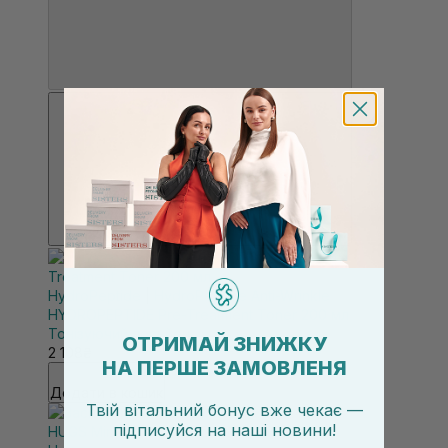
HydroPeptide
|
HydroPeptide Anti-Wrinkle
HYDROPEPTIDE Pre-Treatment Toner 200 мл
Тонізуючий лосьйон
ОТРИМАЙ ЗНИЖКУ
2 108₴
НА ПЕРШЕ ЗАМОВЛЕНЯ
Додати в кошик
Твій вітальний бонус вже чекає —
підписуйся
на
наші новини!