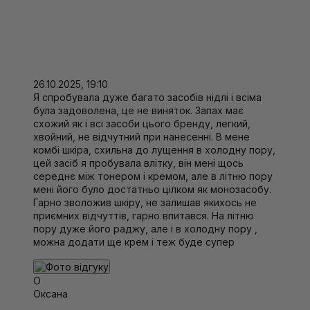
26.10.2025, 19:10
Я спробувала дуже багато засобів нідлі і всіма
була задоволена, це не виняток. Запах має
схожий як і всі засоби цього бренду, легкий,
хвойний, не відчутний при нанесенні. В мене
комбі шкіра, схильна до лущення в холодну пору,
цей засіб я пробувала влітку, він мені щось
середнє між тонером і кремом, але в літню пору
мені його було достатньо цілком як монозасобу.
Гарно зволожив шкіру, не залишав якихось не
приємних відчуттів, гарно впитався. На літню
пору дуже його раджу, але і в холодну пору ,
можна додати ще крем і теж буде супер
О
Оксана