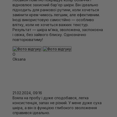
відновлює захисний бар’єр шкіри. Він ідеально
підходить для ранкової рутини, коли хочеться
замінити крем чимось легшим, але ефективним.
Іноді використовую самостійно — особливо
влітку, коли не хочеться важких текстур.
Результат — шкіра м’яка, зволожена, заспокоєна
і свіжа, без зайвого блиску. Однозначно
повторюватиму!
O
Oksana
21.02.2024, 09:16
Взяла на пробу і дуже сподобався, легка
консистенція, запах не різкий. У мене дуже суха
шкіра, а він із функцією глибокого зволоження
справився ідеально.