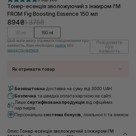
Тонер-есенція зволожуючий з інжиром I'M
FROM Fig Boosting Essence 150 мл
894₴
1 375₴
30 ml
150 ml
Щоб мати змогу отримати повідомлення про
Повідомити
наявність, Вам необхідно
увійти
або
про
зареєструватися
.
наявність
Як отримати товар
Доставка Новою Поштою
Немає в наявності!
Безкоштовна
доставка на суму від 3000 UAH
Самовивіз м. Луцьк, вул. Винниченка 4
Безпечна
та швидка оплата карткою на сайті
Немає в наявності!
Лише
сертифікована продукція
від офіційних
Самовивіз м. Львів, вул. Академіка Підстригача, 1В
партнерів
(Duck’s Lake)
Персональна
система бонусів
, лояльності та знижок
Немає в наявності!
Самовивіз м. Львів, вул. Івана Франка 36
Немає в наявності!
Опис Тонер-есенція зволожуючий з інжиром I'M
Самовивіз м. Львів, вул. Степана Бандери 45