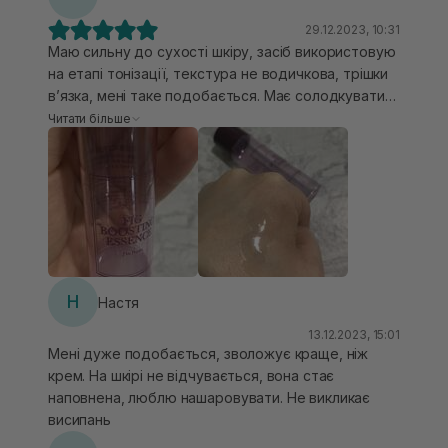
29.12.2023, 10:31
Маю сильну до сухості шкіру, засіб використовую
на етапі тонізації, текстура не водичкова, трішки
вʼязка, мені таке подобається. Має солодкуватий
запах. Якщо забагато нанести може бути липкість,
Читати більше
але після нанесення наступних етапів догляду
вона зникає. Есенція зволожує та підсвічує шкіру
обличчя, використовую зранку з рук(всі тонізуючі
засоби так наношу) і чекаю хв 5-10 до повного
поглинання. Купувала мініатюру, дуже зручно, що
вони є і можна спробувати засоби. Рекомендую
сухому типу шкіри.
Н
Настя
13.12.2023, 15:01
Мені дуже подобається, зволожує краще, ніж
крем. На шкірі не відчувається, вона стає
наповнена, люблю нашаровувати. Не викликає
висипань