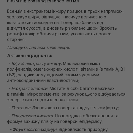
FROM Fig Boosting Essence 150 мл
Немає в наявності!
Самовивіз м. Рівне, вул. 16-го Липня, 15
Есенція з екстрактом інжиру працює в трьох напрямках:
Немає в наявності!
зволожує шкіру, відлущує і насичує величезною
Самовивіз м. Рівне, вул. Кулика і Гудачека 23 (ТЦ
кількістю антиоксидантів. Тонер позбавить від
Екватор)
відчуття сухості, відновить ph баланс шкіри. Зробить
Немає в наявності!
рельєф і колір обличчя рівним, уповільнить процес
старіння.
Підходить для всіх типів шкіри.
Активні інгредієнти:
-
62,7% екстракту інжиру.
Має високий вміст
поліфенолів, омега-жирних кислот і вітамінів (вітамін А, В1
і В2), завдяки чому відомий своїми чудовими
антиоксидантними властивостями;
- Екстракт хлорели.
Містить в собі багато важливих
вітамінів і мікроелементів, за рахунок цього відбувається
«енергетичне підживлення» шкіри;
- Пантенол
.
З
аспокоює і повертає відчуття комфорту;
- Гіалуронова кислота.
Попереджає обезводнення та
формує захисну плівку на поверхні епідермісу;
- Фруктоолігосахариди.
Відновлюють природну