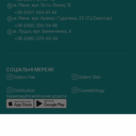
м. Рівне, вул. 16-го Липня, 15
+38 (097) 544-61-44
м. Рівне, вул. Кулика і Гудачека, 23 (ТЦ Екватор)
+38 (068) 209-34-88
м. Луцьк, вул. Винниченка, 4
+38 (098) 076-60-62
СОЦІАЛЬНІ МЕРЕЖІ
Sisters Hair
Sisters Skin
Distribution
Cosmetology
Завантажуйте мобільний додаток
© 2026 sisters.co.ua. Всі права захищено