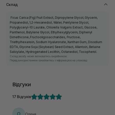
Склад
Ficus Carica (Fig) Fruit Extract, Dipropylene Glycol, Glycerin,
Propanediol, 1,2-Hexanediol, Water, Pentylene Glycol,
Polyglyceryl-10 Laurate, Chlorella Vulgaris Extract, Glucose,
Panthenol, Butylene Glycol, Ethylhexylglycerin, Diphenyl
Dimethicone, Fructooligosaccharides, Fructose,
Triethylhexanoin, Sodium Hyaluronate, Xanthan Gum, Disodium
EDTA, Glycine Soja (Soybean) Seed Extract, Allantoin, Betaine
Salicylate, Hydrogenated Lecithin, Octanediol, Tocopherol.
Склад засобу може змінюватись виробником.
Перед використанням ознайомтесь з інформацією на упаковці.
Відгуки
17 Відгуків
О
Олена