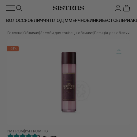
ВОЛОССЯ
ОБЛИЧЧЯ
ТІЛО
ДІМ
МЕРЧ
НОВИНКИ
БЕСТСЕЛЕРИ
АК
Головна
Обличчя
Засоби для тонізації обличчя
Есенція для обличчя
То
|
|
|
|
-35%
I'M FROM
|
I'M FROM FIG
3 відгуків