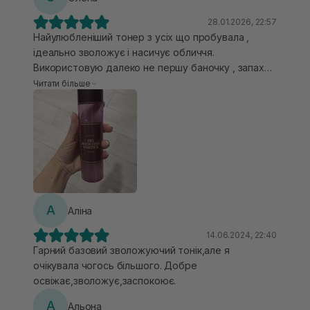
28.01.2026, 22:57
Найулюбленіший тонер з усіх що пробувала ,
ідеально зволожує і насичує обличчя.
Використовую далеко не першу баночку , запах
то просто щось неймовірне. Маю комбіновану
Читати більше
шкіру, підходить як на зиму так і влітку . Гарно
поглинається , інтенсивно зволожує, і заспокоює
шкіру. Рекомендую спробувати , мені дуже
подобається)
А
Аліна
14.06.2024, 22:40
Гарний базовий зволожуючий тонік,але я
очікувала чогось більшого. Добре
освіжає,зволожує,заспокоює.
А
Альона