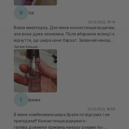
Лущення біля носа від застуди поборола за кілька
днів! Також його можна нашаровувати для
V
Val
сильнішого ефекту. І ще лайфхак: ця есенція
02.12.2022, 19:14
чудово підходить під роликових масажер: не
Взяла мініатюрку. Для мене консистенція водички,
скатується і полегшує масаж
але вона дуже економна. Після вбирання есенції є
відчуття, що шкіра наче бархат. Зазвичай наношу
після aha/bha тонеру, для зволоження. І закриваю
Читати більше
кремом.
І
Іринка
02.12.2022, 18:59
В мене комбінована шкіра,брала по відгуках і не
пригадала!!! Консистенція рідкувато-
гелева,дужееее приємна,наношу руками по-