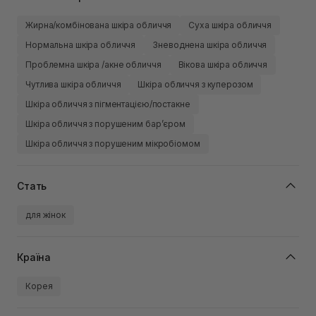
Жирна/комбінована шкіра обличчя
Суха шкіра обличчя
Нормальна шкіра обличчя
Зневоднена шкіра обличчя
Проблемна шкіра /акне обличчя
Вікова шкіра обличчя
Чутлива шкіра обличчя
Шкіра обличчя з куперозом
Шкіра обличчя з пігментацією/постакне
Шкіра обличчя з порушеним барʼєром
Шкіра обличчя з порушеним мікробіомом
Стать
для жінок
Країна
Корея