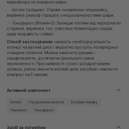
мікрофлору на поверхні шкіри;
-
Бетаін Саліцилат.
Cприяє оновленню епідермісу,
вирівнює рельєф і працює з недосконалостями шкіри;
-
Токоферол (Вітамін Е).
Захищає клітини від передчасно
старіння, вирівнює тон, освітлює пігментацію і надає
шкірі яскравість і сяйво.
Спосіб застосування:
нанесіть необхідну кількість
есенції на ватний диск і акуратно протріть попередньо
очищене обличчя. Можна наносити руками і
нашаровувати, досягаючи ідеального рівня
зволоженості. При наявності сухих і роздратованих
ділянок, рясно змочити ватний диск засобом і накласти
компрес на 5 хвилин.
Активний компонент
Бетаїн
Гіалуронова кислота
Екстракт інжиру
Пантенол
Токоферол
Засіб за потребою