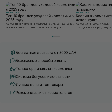
КОСМЕТИКА
КОСМЕТИКА
Топ 10 брендов уходовой косметики в
Каолин в косметике:
2025 году
используют
Автор: Вика Нагорная В современном мире, где тренды
Автор: Юлия Цебрик Каолин в косметологии – это
меняются со скоростью света, а рынок популярной
природный минерал, натурал
косметики переполнен новыми предложениями, выбор
имеет множество преимущес
средства для ухода становится настоящим вызовом....
головы, благодаря большому 
Бесплатная доставка от 3000 UAH
Безопасные способы оплаты
Только оригинальная косметика
Система бонусов и лояльности
Лучшие цены и топ товары
Рекомендации от косметологов