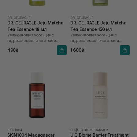
DR. CEURACLE
DR. CEURACLE
DR. CEURACLE Jeju Matcha
DR. CEURACLE Jeju Matcha
Tea Essence 18 мл
Tea Essence 150 мл
Увлажняющая эссенция с
Увлажняющая эссенция с
гидролатом зеленого чая и
гидролатом зеленого чая и
экстрактом матча
экстрактом матча
490₴
1 600₴
SKIN1004
UIQ
|
UIQ BIOME BARRIER
SKIN1004 Madagascar
UIQ Biome Barrier Treatment