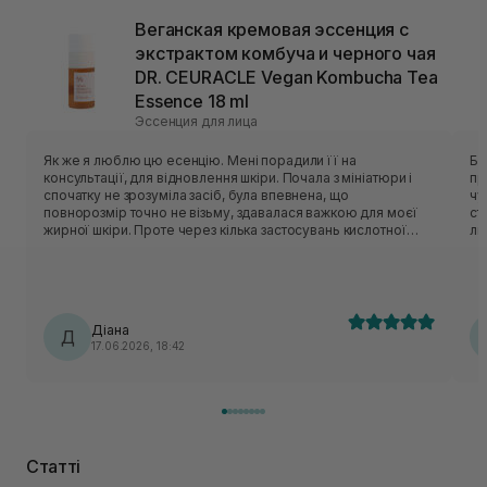
Веганская кремовая эссенция с
экстрактом комбуча и черного чая
DR. CEURACLE Vegan Kombucha Tea
Essence 18 ml
Эссенция для лица
Як же я люблю цю есенцію. Мені порадили її на
Бу
консультації, для відновлення шкіри. Почала з мініатюри і
пр
спочатку не зрозуміла засіб, була впевнена, що
чу
повнорозмір точно не візьму, здавалася важкою для моєї
ст
жирної шкіри. Проте через кілька застосувань кислотної
ли
сироватки почала сприймати есенцію зовсім інакше. Як
шк
тільки закінчилася мініатюра, то відразу замовила велику
ві
баночку. Есенція добре зволожує і заспокоює шкіру,
ре
забирає всі подразнення і почервоніння, а фініш після неї
оксамитовий, так і хочеться торкатися шкіри. Фініш сяючий,
Діана
але без жирного блиску. Натуральне природнє сяяння,
Д
17.06.2026, 18:42
просто вау.
Статті