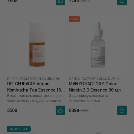
760₴
774₴
1 190₴
-20%
DR. CEURACLE
|
VEGAN KOMBUCHA TEA
MANYO FACTORY
|
GALAC NIACIN
DR. CEURACLE Vegan
MANYO FACTORY Galac
Kombucha Tea Essence 18
Niacin 2.0 Essence 30 мл
Веганская кремовая эссенция с
Эссенция усиленная с
мл
экстрактом комбуча и черного
галактомисисом и
чая
ниацинамидом
350₴
639₴
799₴
ВЫБОР ИЛОНЫ