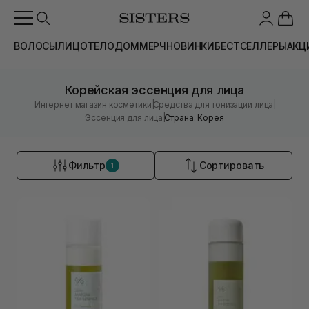
ВОЛОСЫ
ЛИЦО
ТЕЛО
ДОМ
МЕРЧ
НОВИНКИ
БЕСТСЕЛЛЕРЫ
АКЦ
Корейская эссенция для лица
|
|
Интернет магазин косметики
Средства для тонизации лица
|
Эссенция для лица
Страна: Корея
Фильтр
Сортировать
1