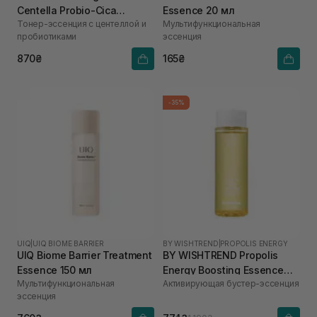
Centella Probio-Cica
Essence 20 мл
Тонер-эссенция с центеллой и
Мультифункциональная
Essense Toner 210 мл
пробиотиками
эссенция
870₴
165₴
-35%
UIQ
|
UIQ BIOME BARRIER
BY WISHTREND
|
PROPOLIS ENERGY
UIQ Biome Barrier Treatment
BY WISHTREND Propolis
Essence 150 мл
Energy Boosting Essence
Мультифункциональная
Активирующая бустер-эссенция
100 мл
эссенция