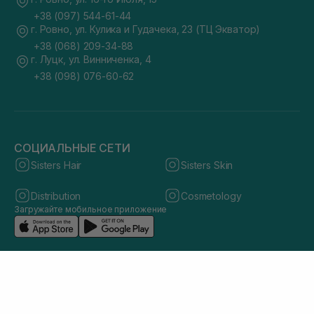
+38 (097) 544-61-44
г. Ровно, ул. Кулика и Гудачека, 23 (ТЦ Экватор)
+38 (068) 209-34-88
г. Луцк, ул. Винниченка, 4
+38 (098) 076-60-62
СОЦИАЛЬНЫЕ СЕТИ
Sisters Hair
Sisters Skin
Distribution
Cosmetology
Загружайте мобильное приложение
© 2026 sisters.co.ua. Все права защищены