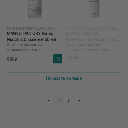
MANYO FACTORY
|
GALAC NIACIN
MANYO FACTORY
|
MANYO PANTHETOIN
MANYO FACTORY Galac
MANYO FACTORY
Niacin 2.0 Essence 50 мл
Panthetoin Essence Toner
Эссенция усиленная с
Тонер-эссенция для
200 мл
галактомисисом и
ультраувлажнения кожи с
ниацинамидом
пантетоином
1 399₴
999₴
Показать больше
←
1
2
→