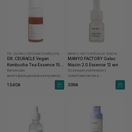
DR. CEURACLE
|
VEGAN KOMBUCHA TEA
MANYO FACTORY
|
GALAC NIACIN
DR. CEURACLE Vegan
MANYO FACTORY Galac
Kombucha Tea Essence 150
Niacin 2.0 Essence 12 мл
Веганская
Эссенция усиленная с
мл
многофункциональная кремовая
галактомисисом и
эссенция с экстрактом комбуча
ниацинамидом
1 540₴
399₴
и черного чая