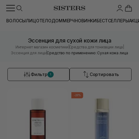
ВОЛОСЫ
ЛИЦО
ТЕЛО
ДОМ
МЕРЧ
НОВИНКИ
БЕСТСЕЛЛЕРЫ
АКЦ
Эссенция для сухой кожи лица
|
|
Интернет магазин косметики
Средства для тонизации лица
|
Эссенция для лица
Средство по применению: Сухая кожа лица
Фильтр
Сортировать
1
-20%