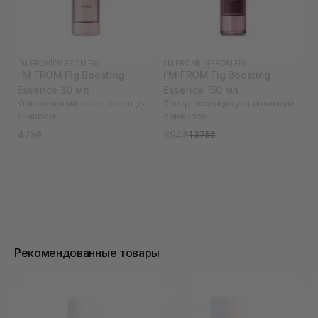
I'M FROM
|
I'M FROM FIG
I'M FROM
|
I'M FROM FIG
I'M FROM Fig Boosting
I'M FROM Fig Boosting
Essence 30 мл
Essence 150 мл
Увлажняющий тонер-эссенция с
Тонер-эссенция увлажняющий
инжиром
с инжиром
475₴
894₴
1 375₴
Рекомендованные товары