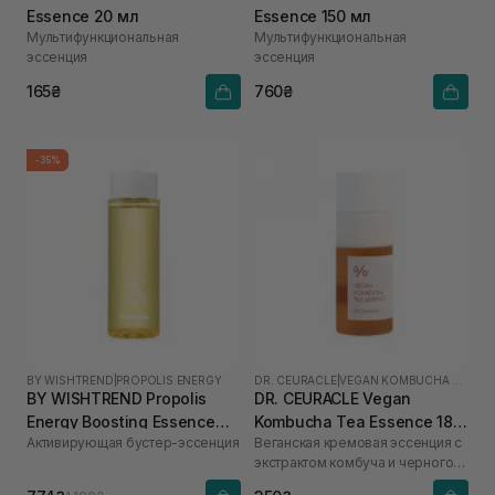
Essence 20 мл
Essence 150 мл
Мультифункциональная
Мультифункциональная
эссенция
эссенция
165₴
760₴
-35%
BY WISHTREND
|
PROPOLIS ENERGY
DR. CEURACLE
|
VEGAN KOMBUCHA TEA
BY WISHTREND Propolis
DR. CEURACLE Vegan
Energy Boosting Essence
Kombucha Tea Essence 18
Активирующая бустер-эссенция
Веганская кремовая эссенция с
100 мл
мл
экстрактом комбуча и черного
чая