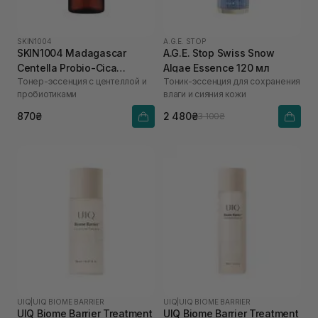
SKIN1004
A.G.E. STOP
SKIN1004 Madagascar
A.G.E. Stop Swiss Snow
Centella Probio-Cica
Algae Essence 120 мл
Тонер-эссенция с центеллой и
Тоник-эссенция для сохранения
Essense Toner 210 мл
пробиотиками
влаги и сияния кожи
870₴
2 480₴
3 100₴
UIQ
|
UIQ BIOME BARRIER
UIQ
|
UIQ BIOME BARRIER
UIQ Biome Barrier Treatment
UIQ Biome Barrier Treatment