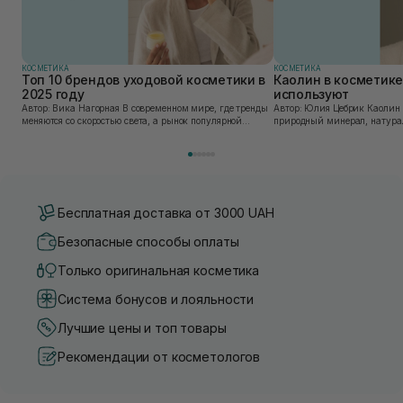
КОСМЕТИКА
КОСМЕТИКА
Топ 10 брендов уходовой косметики в
Каолин в косметике:
2025 году
используют
Автор: Вика Нагорная В современном мире, где тренды
Автор: Юлия Цебрик Каолин в косметологии – это
меняются со скоростью света, а рынок популярной
природный минерал, натурал
косметики переполнен новыми предложениями, выбор
имеет множество преимущес
средства для ухода становится настоящим вызовом....
головы, благодаря большому 
Бесплатная доставка от 3000 UAH
Безопасные способы оплаты
Только оригинальная косметика
Система бонусов и лояльности
Лучшие цены и топ товары
Рекомендации от косметологов