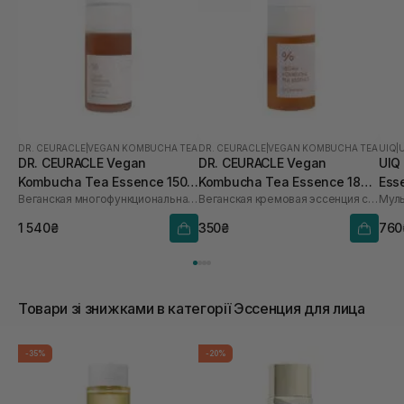
DR. CEURACLE
|
VEGAN KOMBUCHA TEA
DR. CEURACLE
|
VEGAN KOMBUCHA TEA
UIQ
|
DR. CEURACLE Vegan
DR. CEURACLE Vegan
UIQ
Kombucha Tea Essence 150
Kombucha Tea Essence 18
Ess
Веганская многофункциональная кремовая эссенция с экстрактом комбуча и черного чая
Веганская кремовая эссенция с экстрактом комбуча и черного чая
Муль
мл
мл
1 540₴
350₴
760
Товари зі знижками в категорії Эссенция для лица
-35%
-20%