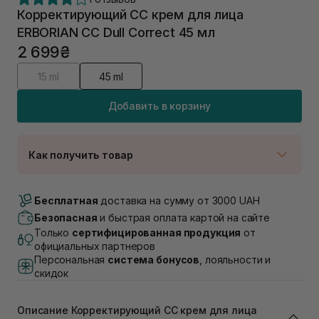
Корректирующий СС крем для лица
ERBORIAN CC Dull Correct 45 мл
2 699₴
15 ml
45 ml
Добавить в корзину
Как получить товар
Доставка Новой Почтой
Нет в наличии!
Бесплатная
доставка на сумму от 3000 UAH
Самовывоз г. Луцк, Винниченка 4
Безопасная
и быстрая оплата картой на сайте
В наличии
Только
сертифицированная продукция
от
Самовывоз г. Львов, ул. Академика Подстригача,
официальных партнеров
1В (Duck's Lake)
Персональная
система бонусов
, лояльности и
Нет в наличии!
скидок
Самовывоз Львов (Ивана Франко 36)
В наличии
Самовывоз г. Львов ул. Степана Бандеры 43
Описание Корректирующий СС крем для лица