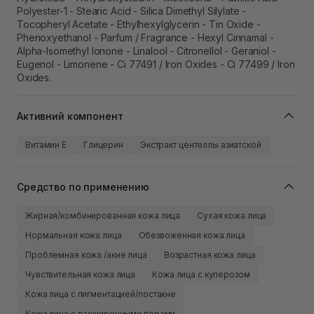
Polyester-1 - Stearic Acid - Silica Dimethyl Silylate -
Tocopheryl Acetate - Ethylhexylglycerin - Tin Oxide -
Phenoxyethanol - Parfum / Fragrance - Hexyl Cinnamal -
Alpha-Isomethyl Ionone - Linalool - Citronellol - Geraniol -
Eugenol - Limonene - Ci 77491 / Iron Oxides - Ci 77499 / Iron
Oxides.
Активний компонент
Витамин Е
Глицерин
Экстракт центеллы азиатской
Средство по применению
Жирная/комбинированная кожа лица
Сухая кожа лица
Нормальная кожа лица
Обезвоженная кожа лица
Проблемная кожа /акне лица
Возрастная кожа лица
Чувствительная кожа лица
Кожа лица с куперозом
Кожа лица с пигментацией/постакне
Кожа лица с расширенными порами