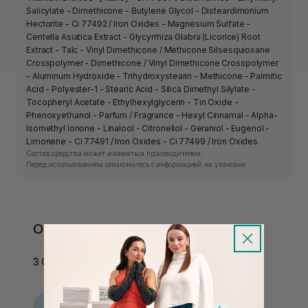
Salicylate - Dimethicone - Butylene Glycol - Disteardimonium
Hectorite - Ci 77492 / Iron Oxides - Magnesium Sulfate -
Centella Asiatica Extract - Glycyrrhiza Glabra (Licorice) Root
Extract - Talc - Vinyl Dimethicone / Methicone Silsesquioxane
Crosspolymer - Dimethicone / Vinyl Dimethicone Crosspolymer
- Aluminum Hydroxide - Trihydroxystearin - Methicone - Palmitic
Acid - Polyester-1 - Stearic Acid - Silica Dimethyl Silylate -
Tocopheryl Acetate - Ethylhexylglycerin - Tin Oxide -
Phenoxyethanol - Parfum / Fragrance - Hexyl Cinnamal - Alpha-
Isomethyl Ionone - Linalool - Citronellol - Geraniol - Eugenol -
Limonene - Ci 77491 / Iron Oxides - Ci 77499 / Iron Oxides.
Состав средства может изменяться производителем.
Перед использованием ознакомьтесь с информацией на упаковке.
Отзывы
3 Отзыва
А