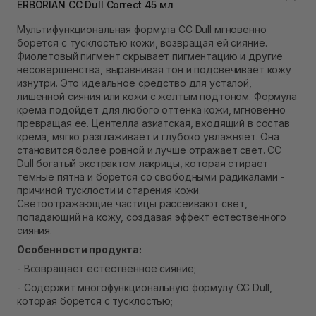
ERBORIAN CC Dull Correct 45 мл
В наличии
Самовывоз Ровно
Мультифункциональная формула CC Dull мгновенно
В наличии
борется с тусклостью кожи, возвращая ей сияние.
Самовывоз г. Ровно, ул. Кулика и Гудачека 23 (ТЦ
Фиолетовый пигмент скрывает пигментацию и другие
Экватор)
несовершенства, выравнивая тон и подсвечивает кожу
Нет в наличии!
изнутри. Это идеальное средство для усталой,
лишенной сияния или кожи с желтым подтоном. Формула
крема подойдет для любого оттенка кожи, мгновенно
превращая ее. Центелла азиатская, входящий в состав
крема, мягко разглаживает и глубоко увлажняет. Она
становится более ровной и лучше отражает свет. СС
Dull богатый экстрактом лакрицы, которая стирает
темные пятна и борется со свободными радикалами -
причиной тусклости и старения кожи.
Светоотражающие частицы рассеивают свет,
попадающий на кожу, создавая эффект естественного
сияния.
Особенности продукта:
- Возвращает естественное сияние;
- Содержит многофункциональную формулу СС Dull,
которая борется с тусклостью;