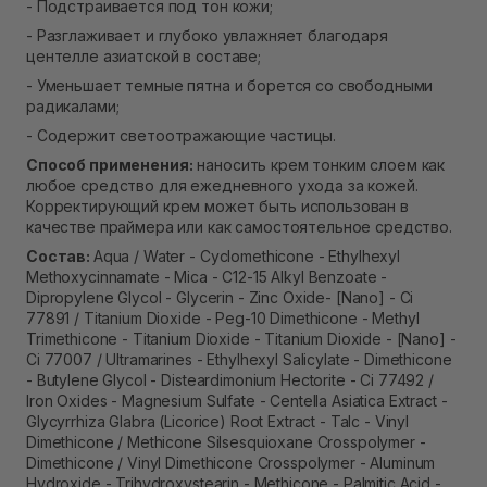
- Подстраивается под тон кожи;
- Разглаживает и глубоко увлажняет благодаря
центелле азиатской в ​​составе;
- Уменьшает темные пятна и борется со свободными
радикалами;
- Содержит светоотражающие частицы.
Способ применения:
наносить крем тонким слоем как
любое средство для ежедневного ухода за кожей.
Корректирующий крем может быть использован в
качестве праймера или как самостоятельное средство.
Состав:
Aqua / Water - Cyclomethicone - Ethylhexyl
Methoxycinnamate - Mica - C12-15 Alkyl Benzoate -
Dipropylene Glycol - Glycerin - Zinc Oxide- [Nano] - Ci
77891 / Titanium Dioxide - Peg-10 Dimethicone - Methyl
Trimethicone - Titanium Dioxide - Titanium Dioxide - [Nano] -
Ci 77007 / Ultramarines - Ethylhexyl Salicylate - Dimethicone
- Butylene Glycol - Disteardimonium Hectorite - Ci 77492 /
Iron Oxides - Magnesium Sulfate - Centella Asiatica Extract -
Glycyrrhiza Glabra (Licorice) Root Extract - Talc - Vinyl
Dimethicone / Methicone Silsesquioxane Crosspolymer -
Dimethicone / Vinyl Dimethicone Crosspolymer - Aluminum
Hydroxide - Trihydroxystearin - Methicone - Palmitic Acid -