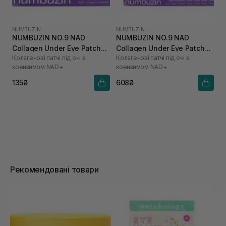
NUMBUZIN
NUMBUZIN
NUMBUZIN NO.9 NAD
NUMBUZIN NO.9 NAD
Collagen Under Eye Patches
Collagen Under Eye Patches
Колагенові патчі під очі з
Колагенові патчі під очі з
1 шт* 8 г
5 шт* 8 г
коензимом NAD+
коензимом NAD+
135₴
608₴
Рекомендовані товари