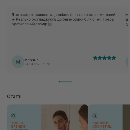
Я не знаю,як працюють ці геніальні патчі,але ефект миттєвий
Моє
🔥 Реально розгладжують дрібні зморшки біля очей. Треба
шк
брати повний розмір 🙌
до
Мар‘яна
М
04.04.2026, 19:10
Статті