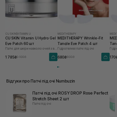
CU SKIN
|
VITAMIN U
MEDITHERAPY
MEDI
CU SKIN Vitamin U Hydro Gel
MEDITHERAPY Wrinkle-Fit
MED
Eye Patch 60 шт
Tangle Eye Patch 4 шт
Tan
Патчі для шкіри навколо очей з вітаміном U і пептидами
Гідрогелеві патчі під очі
Гідро
1 785₴
680₴
170
2 100₴
800₴
Відгуки про Патчі під очі Numbuzin
Патчі під очі ROSY DROP Rose Perfect
Stretch Sheet 2 шт
Патчі під очі