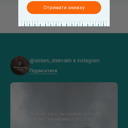
Отримати знижку
@sisters_stelmakh в Instagram
Підписатися