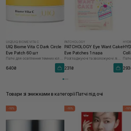
UIQ
|
UIQ BIOME VITA C
PATCHOLOGY
HYDR
UIQ Biome Vita C Dark Circle
PATCHOLOGY Eye Want Cake
HYD
Eye Patch 60 шт
Eye Patches 1 пара
Coll
Патчі для освітлення темних кіл під очима
Розгладжуючі та зволожуючі лімітовані патчі
Патч
шт
640₴
231₴
293
Товари зі знижками в категорії Патчі під очі
-15%
-15%
-15