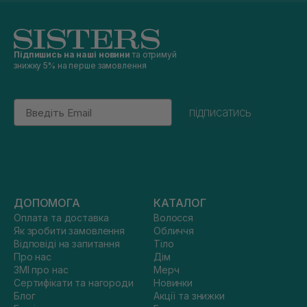
Підпишись на наші новини
та отримуй
знижку 5% на перше замовлення
Email
підписатись
ДОПОМОГА
КАТАЛОГ
Оплата та доставка
Волосся
Як зробити замовлення
Обличчя
Відповіді на запитання
Тіло
Про нас
Дім
ЗМІ про нас
Мерч
Сертифікати та нагороди
Новинки
Блог
Акції та знижки