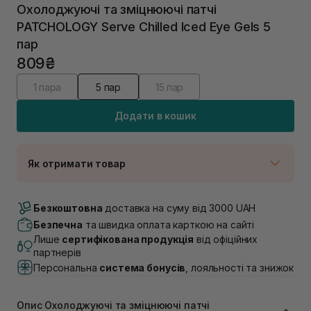
Охолоджуючі та зміцнюючі патчі
PATCHOLOGY Serve Chilled Iced Eye Gels 5
пар
809₴
1 пара
5 пар
15 пар
Додати в кошик
Як отримати товар
Доставка Новою Поштою
В наявності
Безкоштовна
доставка на суму від 3000 UAH
Самовивіз м. Луцьк, вул. Винниченка 4
Безпечна
та швидка оплата карткою на сайті
Немає в наявності!
Лише
сертифікована продукція
від офіційних
Самовивіз м. Львів, вул. Академіка Підстригача, 1В
партнерів
(Duck’s Lake)
Персональна
система бонусів
, лояльності та знижок
Немає в наявності!
Самовивіз м. Львів, вул. Івана Франка 36
Немає в наявності!
Опис Охолоджуючі та зміцнюючі патчі