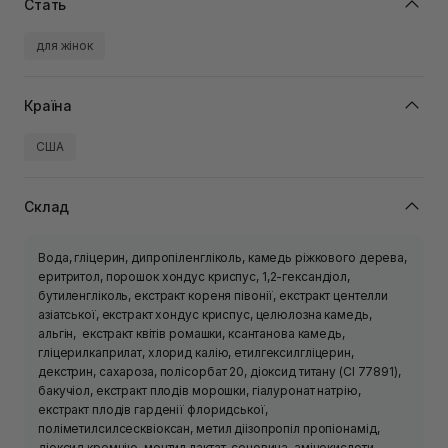
Стать
для жінок
Країна
США
Склад
Вода, гліцерин, дипропіленгліколь, камедь ріжкового дерева,
еритритол, порошок хондус криспус, 1,2-гександіол,
бутиленгліколь, екстракт кореня півонії, екстракт центелли
азіатської, екстракт хондус криспус, целюлозна камедь,
альгін, екстракт квітів ромашки, ксантанова камедь,
гліцерилкаприлат, хлорид калію, етилгексилгліцерин,
декстрин, сахароза, полісорбат 20, діоксид титану (CI 77891),
бакучіол, екстракт плодів морошки, гіалуронат натрію,
екстракт плодів гарденії флоридської,
поліметилсилсесквіоксан, метил діізопропіл пропіонамід,
діоксид кремнію, ментил лактат, сечовина, амінокислоти