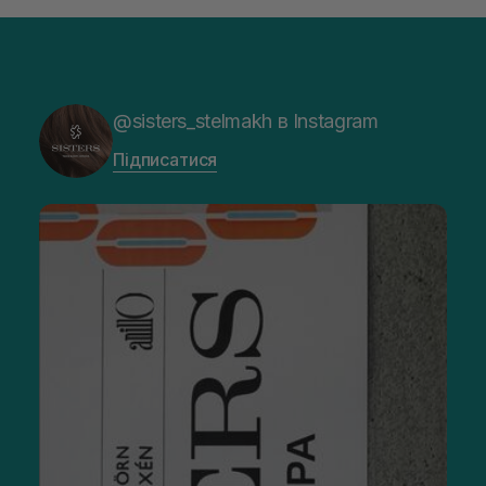
@sisters_stelmakh в Instagram
Підписатися