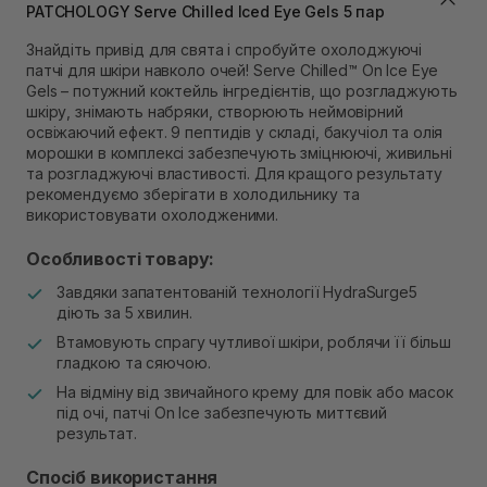
Самовивіз м. Львів, вул. Степана Бандери 45
PATCHOLOGY Serve Chilled Iced Eye Gels 5 пар
Немає в наявності!
Самовивіз м. Рівне, вул. 16-го Липня, 15
Знайдіть привід для свята і спробуйте охолоджуючі
Немає в наявності!
патчі для шкіри навколо очей! Serve Chilled™ On Ice Eye
Самовивіз м. Рівне, вул. Кулика і Гудачека 23 (ТЦ
Gels – потужний коктейль інгредієнтів, що розгладжують
Екватор)
шкіру, знімають набряки, створюють неймовірний
Немає в наявності!
освіжаючий ефект. 9 пептидів у складі, бакучіол та олія
морошки в комплексі забезпечують зміцнюючі, живильні
та розгладжуючі властивості. Для кращого результату
рекомендуємо зберігати в холодильнику та
використовувати охолодженими.
Особливості товару:
Завдяки запатентованій технології HydraSurge5
діють за 5 хвилин.
Втамовують спрагу чутливої шкіри, роблячи її більш
гладкою та сяючою.
На відміну від звичайного крему для повік або масок
під очі, патчі On Ice забезпечують миттєвий
результат.
Спосіб використання