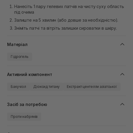
Нанесіть 1 пару гелевих патчів на чисту суху область
під очима
Залиште на 5 хвилин (або довше за необхідністю).
Зніміть патчі та вітріть залишки сироватки в шкіру.
Матеріал
Гідрогель
Активний компонент
Бакучіол
Діоксид титану
Екстракт центелли азіатської
Засіб за потребою
Проти набряків