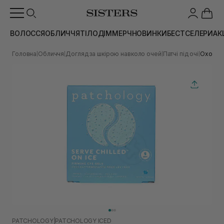
ВОЛОССЯ
ОБЛИЧЧЯ
ТІЛО
ДІМ
МЕРЧ
НОВИНКИ
БЕСТСЕЛЕРИ
АК
Головна
Обличчя
Догляд за шкірою навколо очей
Патчі під очі
Охолодж
|
|
|
|
PATCHOLOGY
|
PATCHOLOGY ICED