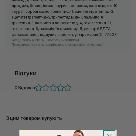
дріжджів, бетаїн, інозит, таурин, трегалоза, полігліцерил-10
лаурат, сорбат калію, трипептид-1, ацетилтетрапептид-2,
ацетилтетрапептид-5, трипептид міді- 1, пальмітоїл
трипептид-1, пальмітоїл пентапептид-4, гексапептид-11,
гексапептид-9, пальмітоїл трипептид-5, динатрій ЕДТА,
феноксіетанол, віддушка, лімонен, ультрамарин (CI 77007).
Склад засобу може змінюватись виробником.
Перед використанням ознайомтесь з інформацією на упаковці.
Відгуки
0 Відгуків
З цим товаром купують