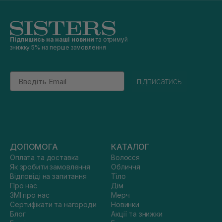
Підпишись на наші новини
та отримуй
знижку 5% на перше замовлення
Email
підписатись
ДОПОМОГА
КАТАЛОГ
Оплата та доставка
Волосся
Як зробити замовлення
Обличчя
Відповіді на запитання
Тіло
Про нас
Дім
ЗМІ про нас
Мерч
Сертифікати та нагороди
Новинки
Блог
Акції та знижки