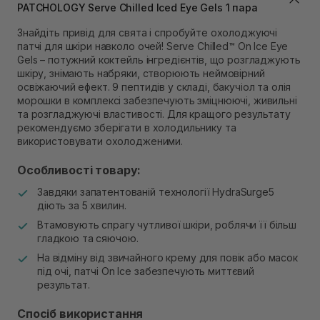
Самовивіз м. Львів, вул. Степана Бандери 45
PATCHOLOGY Serve Chilled Iced Eye Gels 1 пара
Немає в наявності!
Самовивіз м. Рівне, вул. 16-го Липня, 15
Знайдіть привід для свята і спробуйте охолоджуючі
патчі для шкіри навколо очей! Serve Chilled™ On Ice Eye
В наявності
Gels – потужний коктейль інгредієнтів, що розгладжують
Самовивіз м. Рівне, вул. Кулика і Гудачека 23 (ТЦ
шкіру, знімають набряки, створюють неймовірний
Екватор)
освіжаючий ефект. 9 пептидів у складі, бакучіол та олія
Немає в наявності!
морошки в комплексі забезпечують зміцнюючі, живильні
та розгладжуючі властивості. Для кращого результату
рекомендуємо зберігати в холодильнику та
використовувати охолодженими.
Особливості товару:
Завдяки запатентованій технології HydraSurge5
діють за 5 хвилин.
Втамовують спрагу чутливої шкіри, роблячи її більш
гладкою та сяючою.
На відміну від звичайного крему для повік або масок
під очі, патчі On Ice забезпечують миттєвий
результат.
Спосіб використання