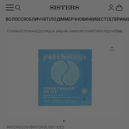
ВОЛОССЯ
ОБЛИЧЧЯ
ТІЛО
ДІМ
МЕРЧ
НОВИНКИ
БЕСТСЕЛЕРИ
АК
Головна
Обличчя
Догляд за шкірою навколо очей
Патчі під очі
Охолодж
|
|
|
|
PATCHOLOGY
|
PATCHOLOGY ICED