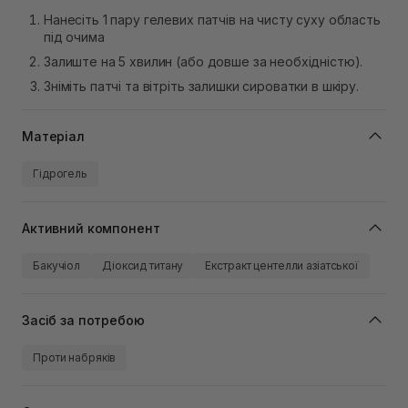
Нанесіть 1 пару гелевих патчів на чисту суху область
під очима
Залиште на 5 хвилин (або довше за необхідністю).
Зніміть патчі та вітріть залишки сироватки в шкіру.
Матеріал
Гідрогель
Активний компонент
Бакучіол
Діоксид титану
Екстракт центелли азіатської
Засіб за потребою
Проти набряків