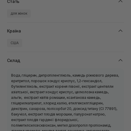
Стать
для жінок
Країна
США
Склад
Вода, гліцерин, дипропіленгліколь, камедь ріжкового дерева,
еритритол, порошок хондус криспус, 1,2-гександіол,
бутиленгліколь, екстракт кореня півонії, екстракт центелли
азіатської, екстракт хондус криспус, целюлозна камедь,
альгін, екстракт квітів ромашки, ксантанова камедь,
гліцерилкаприлат, хлорид калію, етилгексилгліцерин,
декстрин, сахароза, полісорбат 20, діоксид титану (CI 77891),
бакучіол, екстракт плодів морошки, гіалуронат натрію,
екстракт плодів гарденії флоридської,
поліметилсилсесквіоксан, метил діізопропіл пропіонамід,
діоксид кремнію, ментил лактат, сечовина, амінокислоти