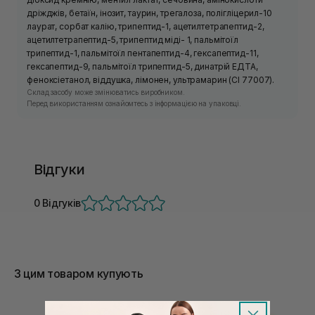
дріжджів, бетаїн, інозит, таурин, трегалоза, полігліцерил-10
лаурат, сорбат калію, трипептид-1, ацетилтетрапептид-2,
ацетилтетрапептид-5, трипептид міді- 1, пальмітоїл
трипептид-1, пальмітоїл пентапептид-4, гексапептид-11,
гексапептид-9, пальмітоїл трипептид-5, динатрій ЕДТА,
феноксіетанол, віддушка, лімонен, ультрамарин (CI 77007).
Склад засобу може змінюватись виробником.
Перед використанням ознайомтесь з інформацією на упаковці.
Відгуки
0 Відгуків
З цим товаром купують