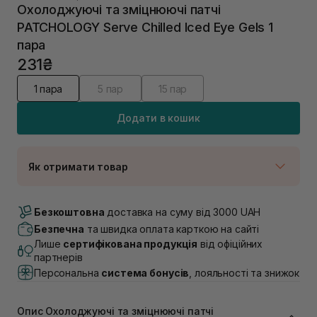
Охолоджуючі та зміцнюючі патчі
PATCHOLOGY Serve Chilled Iced Eye Gels 1
пара
231₴
1 пара
5 пар
15 пар
Додати в кошик
Як отримати товар
Доставка Новою Поштою
В наявності
Безкоштовна
доставка на суму від 3000 UAH
Самовивіз м. Луцьк, вул. Винниченка 4
Безпечна
та швидка оплата карткою на сайті
В наявності
Лише
сертифікована продукція
від офіційних
Самовивіз м. Львів, вул. Академіка Підстригача, 1В
партнерів
(Duck’s Lake)
Персональна
система бонусів
, лояльності та знижок
Немає в наявності!
Самовивіз м. Львів, вул. Івана Франка 36
Немає в наявності!
Опис Охолоджуючі та зміцнюючі патчі