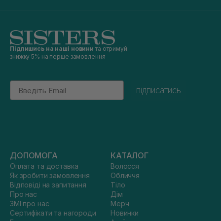
Підпишись на наші новини
та отримуй
знижку 5% на перше замовлення
Email
підписатись
ДОПОМОГА
КАТАЛОГ
Оплата та доставка
Волосся
Як зробити замовлення
Обличчя
Відповіді на запитання
Тіло
Про нас
Дім
ЗМІ про нас
Мерч
Сертифікати та нагороди
Новинки