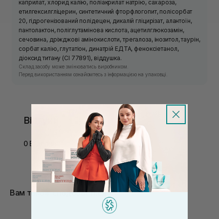
каприлат, хлорид калію, поліакрилат натрію, сахароза,
етилгексилгліцерин, синтетичний фторфлогопит, полісорбат
20, гідрогенізований полідецен, дикалій гліцирізат, алантоїн,
пантолактон, поліглутамінова кислота, ацетилглюкозамін,
сечовина, дріжджові амінокислоти, трегалоза, інозитол, таурін,
сорбат калію, глутатіон, динатрій ЕДТА, феноксіетанол,
діоксид титану (CI 77891), віддушка.
Склад засобу може змінюватись виробником.
Перед використанням ознайомтесь з інформацією на упаковці.
Відгуки
0 Відгуків
Вам також сподобається