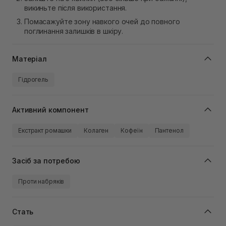
викиньте після використання.
Помасажуйте зону навкого очей до повного
поглинання залишків в шкіру.
Матеріал
Гідрогель
Активний компонент
Екстракт ромашки
Колаген
Кофеїн
Пантенол
Засіб за потребою
Проти набряків
Стать