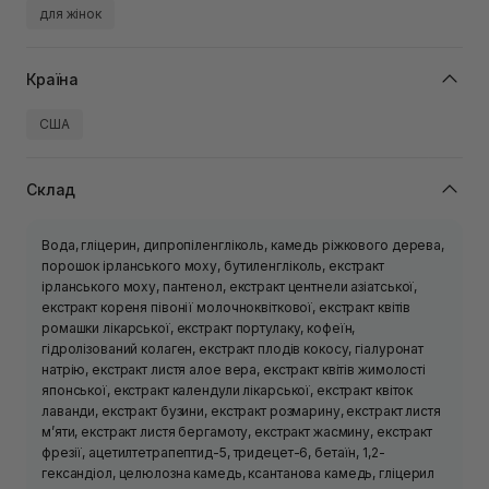
для жінок
Країна
США
Склад
Вода, гліцерин, дипропіленгліколь, камедь ріжкового дерева,
порошок ірланського моху, бутиленгліколь, екстракт
ірланського моху, пантенол, екстракт центнели азіатської,
екстракт кореня півонії молочноквіткової, екстракт квітів
ромашки лікарської, екстракт портулаку, кофеїн,
гідролізований колаген, екстракт плодів кокосу, гіалуронат
натрію, екстракт листя алое вера, екстракт квітів жимолості
японської, екстракт календули лікарської, екстракт квіток
лаванди, екстракт бузини, екстракт розмарину, екстракт листя
м’яти, екстракт листя бергамоту, екстракт жасмину, екстракт
фрезії, ацетилтетрапептид-5, тридецет-6, бетаїн, 1,2-
гександіол, целюлозна камедь, ксантанова камедь, гліцерил