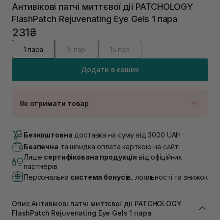
Антивікові патчі миттєвої дії PATCHOLOGY
FlashPatch Rejuvenating Eye Gels 1 пара
231₴
1 пара
5 пар
15 пар
Додати в кошик
Як отримати товар
Доставка Новою Поштою
В наявності
Безкоштовна
доставка на суму від 3000 UAH
Самовивіз м. Луцьк, вул. Винниченка 4
Безпечна
та швидка оплата карткою на сайті
В наявності
Лише
сертифікована продукція
від офіційних
Самовивіз м. Львів, вул. Академіка Підстригача, 1В
партнерів
(Duck’s Lake)
Персональна
система бонусів
, лояльності та знижок
В наявності
Самовивіз м. Львів, вул. Івана Франка 36
Немає в наявності!
Опис Антивікові патчі миттєвої дії PATCHOLOGY
Самовивіз м. Львів, вул. Степана Бандери 45
FlashPatch Rejuvenating Eye Gels 1 пара