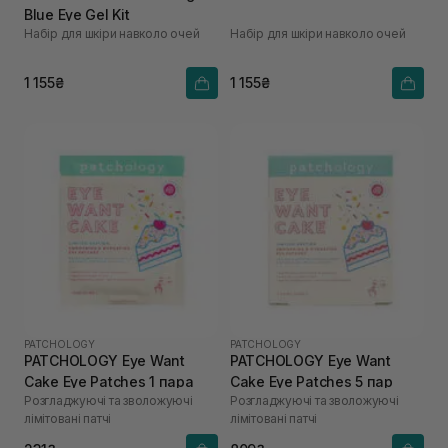
Blue Eye Gel Kit
Набір для шкіри навколо очей
Набір для шкіри навколо очей
1 155₴
1 155₴
PATCHOLOGY
PATCHOLOGY
PATCHOLOGY Eye Want
PATCHOLOGY Eye Want
Cake Eye Patches 1 пара
Cake Eye Patches 5 пар
Розгладжуючі та зволожуючі
Розгладжуючі та зволожуючі
лімітовані патчі
лімітовані патчі