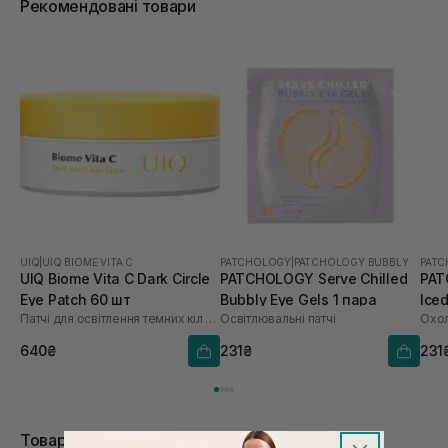
Рекомендовані товари
UIQ
|
UIQ BIOME VITA C
PATCHOLOGY
|
PATCHOLOGY BUBBLY
PAT
UIQ Biome Vita C Dark Circle
PATCHOLOGY Serve Chilled
PAT
Eye Patch 60 шт
Bubbly Eye Gels 1 пара
Iced
Патчі для освітлення темних кіл під очима
Освітлювальні патчі
Охол
640₴
231₴
231
Товари зі знижками в категорії Патчі під очі