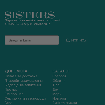
Підпишись на наші новини
та отримуй
знижку 5% на перше замовлення
Email
підписатись
ДОПОМОГА
КАТАЛОГ
Оплата та доставка
Волосся
Як зробити замовлення
Обличчя
Відповіді на запитання
Тіло
Про нас
Дім
ЗМІ про нас
Мерч
Сертифікати та нагороди
Новинки
Блог
Акції та знижки