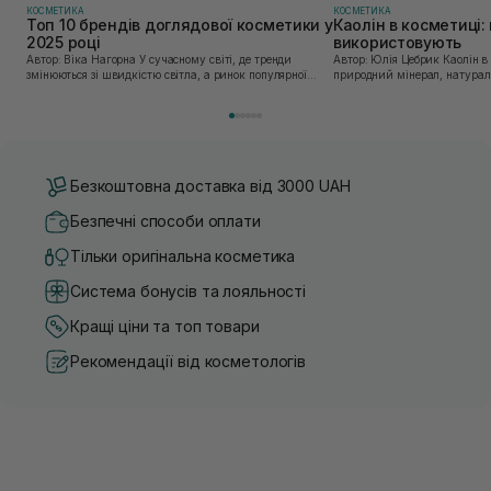
КОСМЕТИКА
КОСМЕТИКА
Топ 10 брендів доглядової косметики у
Каолін в косметиці: 
2025 році
використовують
Автор: Віка Нагорна У сучасному світі, де тренди
Автор: Юлія Цебрик Каолін в косметології – це
змінюються зі швидкістю світла, а ринок популярної
природний мінерал, натураль
косметики переповнений новими пропозиціями, вибір
безліч переваг для шкіри обл
засобу для себе стає справжнім викликом. 2025 р...
завдяки великій кількості ко
Безкоштовна доставка від 3000 UAH
Безпечні способи оплати
Тільки оригінальна косметика
Система бонусів та лояльності
Кращі ціни та топ товари
Рекомендації від косметологів