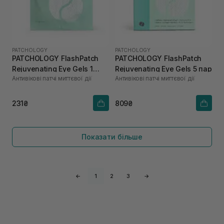
PATCHOLOGY
PATCHOLOGY
PATCHOLOGY FlashPatch
PATCHOLOGY FlashPatch
Rejuvenating Eye Gels 1
Rejuvenating Eye Gels 5 пар
Антивікові патчі миттєвої дії
Антивікові патчі миттєвої дії
пара
231₴
809₴
Показати більше
←
1
2
3
→