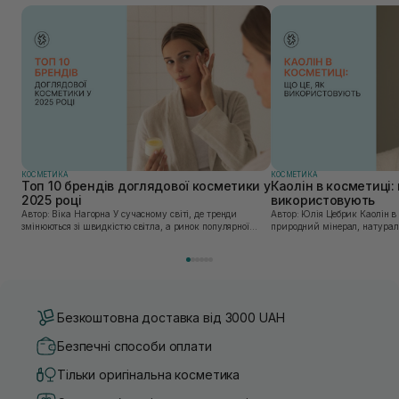
КОСМЕТИКА
КОСМЕТИКА
Топ 10 брендів доглядової косметики у
Каолін в косметиці: 
2025 році
використовують
Автор: Віка Нагорна У сучасному світі, де тренди
Автор: Юлія Цебрик Каолін в косметології – це
змінюються зі швидкістю світла, а ринок популярної
природний мінерал, натураль
косметики переповнений новими пропозиціями, вибір
безліч переваг для шкіри обл
засобу для себе стає справжнім викликом. 2025 р...
завдяки великій кількості ко
Безкоштовна доставка від 3000 UAH
Безпечні способи оплати
Тільки оригінальна косметика