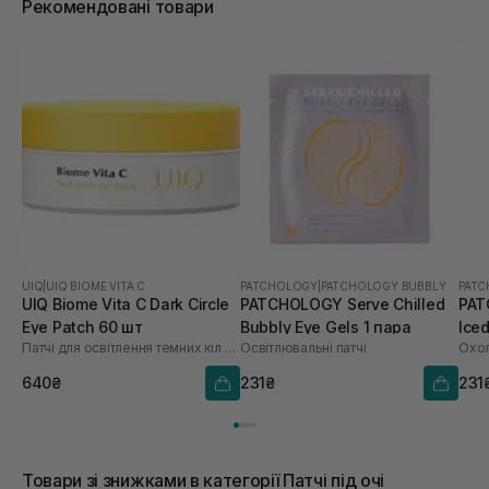
Рекомендовані товари
UIQ
|
UIQ BIOME VITA C
PATCHOLOGY
|
PATCHOLOGY BUBBLY
PAT
UIQ Biome Vita C Dark Circle
PATCHOLOGY Serve Chilled
PAT
Eye Patch 60 шт
Bubbly Eye Gels 1 пара
Iced
Патчі для освітлення темних кіл під очима
Освітлювальні патчі
Охол
640₴
231₴
231
Товари зі знижками в категорії Патчі під очі