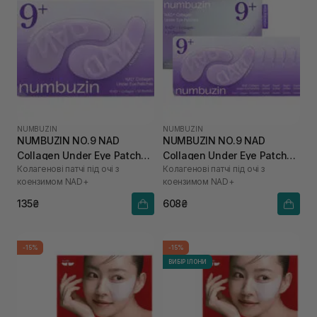
NUMBUZIN
NUMBUZIN
NUMBUZIN NO.9 NAD
NUMBUZIN NO.9 NAD
Collagen Under Eye Patches
Collagen Under Eye Patches
Колагенові патчі під очі з
Колагенові патчі під очі з
1 шт* 8 г
5 шт* 8 г
коензимом NAD+
коензимом NAD+
135₴
608₴
-15%
-15%
ВИБІР ІЛОНИ