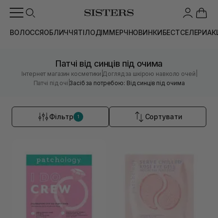
ВОЛОССЯ
ОБЛИЧЧЯ
ТІЛО
ДІМ
МЕРЧ
НОВИНКИ
БЕСТСЕЛЕРИ
АК
Патчі від синців під очима
|
|
Інтернет магазин косметики
Догляд за шкірою навколо очей
|
Патчі під очі
Засіб за потребою: Від синців під очима
Фільтр
Сортувати
1