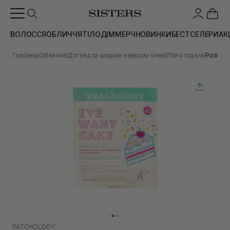
ВОЛОССЯ
ОБЛИЧЧЯ
ТІЛО
ДІМ
МЕРЧ
НОВИНКИ
БЕСТСЕЛЕРИ
АК
Головна
Обличчя
Догляд за шкірою навколо очей
Патчі під очі
Розглад
|
|
|
|
PATCHOLOGY