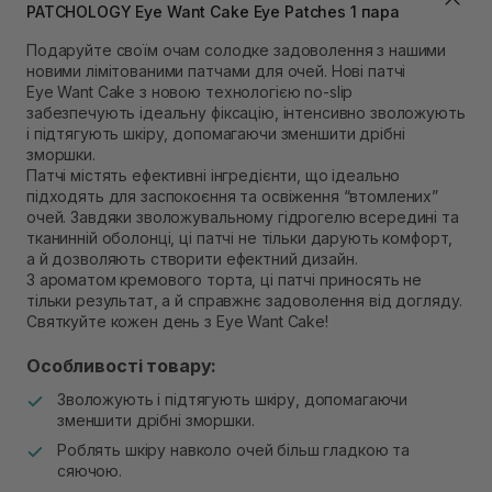
Самовивіз м. Львів, вул. Степана Бандери 45
PATCHOLOGY Eye Want Cake Eye Patches 1 пара
Немає в наявності!
Самовивіз м. Рівне, вул. 16-го Липня, 15
Подаруйте своїм очам солодке задоволення з нашими
новими лімітованими патчами для очей. Нові патчі
В наявності
Eye Want Cake з новою технологією no-slip
Самовивіз м. Рівне, вул. Кулика і Гудачека 23 (ТЦ
забезпечують ідеальну фіксацію, інтенсивно зволожують
Екватор)
і підтягують шкіру, допомагаючи зменшити дрібні
Немає в наявності!
зморшки.
Патчі містять ефективні інгредієнти, що ідеально
підходять для заспокоєння та освіження “втомлених”
очей. Завдяки зволожувальному гідрогелю всередині та
тканинній оболонці, ці патчі не тільки дарують комфорт,
а й дозволяють створити ефектний дизайн.
З ароматом кремового торта, ці патчі приносять не
тільки результат, а й справжнє задоволення від догляду.
Святкуйте кожен день з Eye Want Cake!
Особливості товару:
Зволожують і підтягують шкіру, допомагаючи
зменшити дрібні зморшки.
Роблять шкіру навколо очей більш гладкою та
сяючою.