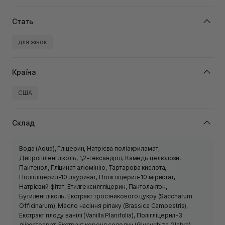
Стать
для жінок
Країна
США
Склад
Вода (Aqua), Гліцерин, Натрієва поліакриламат,
Дипропіленгліколь, 1,2-гександіол, Камедь целюлози,
Пантенол, Гліцинат алюмінію, Тартарова кислота,
Полігліцерил-10 лауринат, Полігліцерил-10 міристат,
Натрієвий фітат, Етилгексилгліцерин, Пантолактон,
Бутиленгліколь, Екстракт тростникового цукру (Saccharum
Officinarum), Масло насіння ріпаку (Brassica Campestris),
Екстракт плоду ванілі (Vanilla Planifolia), Полігліцерил-3
діізостеарат, Екстракт кореня солодки (Glycyrrhiza Glabra),