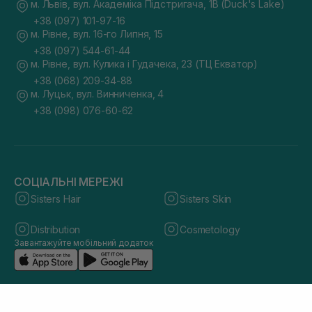
м. Львів, вул. Академіка Підстригача, 1В (Duck's Lake)
+38 (097) 101-97-16
м. Рівне, вул. 16-го Липня, 15
+38 (097) 544-61-44
м. Рівне, вул. Кулика і Гудачека, 23 (ТЦ Екватор)
+38 (068) 209-34-88
м. Луцьк, вул. Винниченка, 4
+38 (098) 076-60-62
СОЦІАЛЬНІ МЕРЕЖІ
Sisters Hair
Sisters Skin
Distribution
Cosmetology
Завантажуйте мобільний додаток