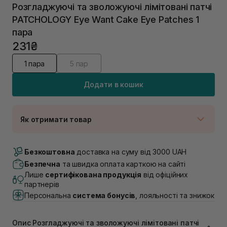
Розгладжуючі та зволожуючі лімітовані патчі
PATCHOLOGY Eye Want Cake Eye Patches 1
пара
231₴
1 пара
5 пар
Додати в кошик
Як отримати товар
Доставка Новою Поштою
В наявності
Безкоштовна
доставка на суму від 3000 UAH
Самовивіз м. Луцьк, вул. Винниченка 4
Безпечна
та швидка оплата карткою на сайті
Немає в наявності!
Лише
сертифікована продукція
від офіційних
Самовивіз м. Львів, вул. Академіка Підстригача, 1В
партнерів
(Duck’s Lake)
Персональна
система бонусів
, лояльності та знижок
В наявності
Самовивіз м. Львів, вул. Івана Франка 36
Немає в наявності!
Опис Розгладжуючі та зволожуючі лімітовані патчі