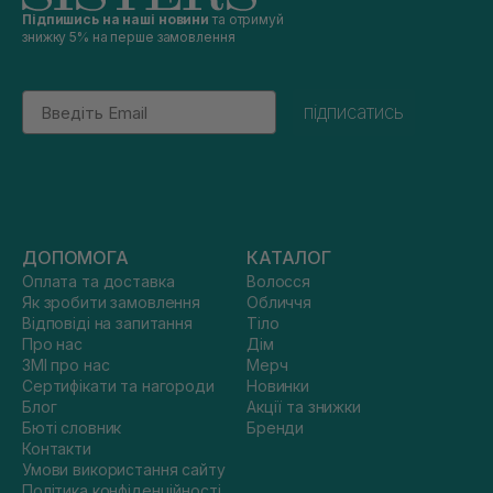
Підпишись на наші новини
та отримуй
знижку 5% на перше замовлення
Email
підписатись
ДОПОМОГА
КАТАЛОГ
Оплата та доставка
Волосся
Як зробити замовлення
Обличчя
Відповіді на запитання
Тіло
Про нас
Дім
ЗМІ про нас
Мерч
Сертифікати та нагороди
Новинки
Блог
Акції та знижки
Бюті словник
Бренди
Контакти
Умови використання сайту
Політика конфіденційності