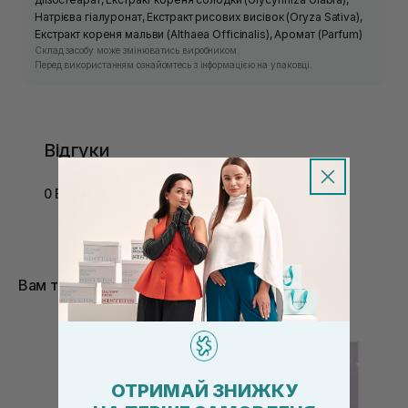
Натрієва гіалуронат, Екстракт рисових висівок (Oryza Sativa),
Екстракт кореня мальви (Althaea Officinalis), Аромат (Parfum)
Склад засобу може змінюватись виробником.
Перед використанням ознайомтесь з інформацією на упаковці.
Відгуки
0 Відгуків
Вам також сподобається
ОТРИМАЙ ЗНИЖКУ