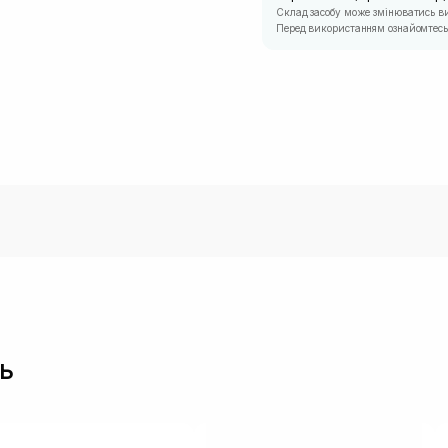
Склад засобу може змінюватись в
Перед використанням ознайомтесь 
ь