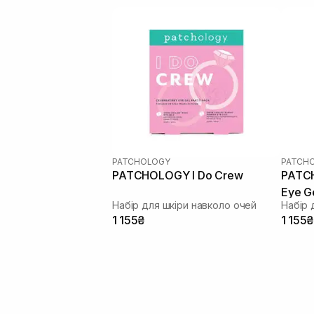
PATCHOLOGY
PATCH
PATCHOLOGY I Do Crew
PATCH
Eye Ge
Набір для шкіри навколо очей
Набір 
1 155₴
1 155