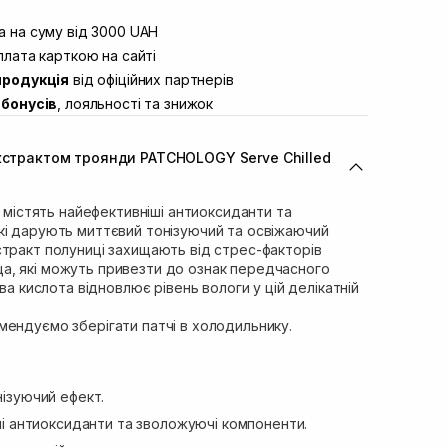
штою
В наявності
вул. Винниченка 4
 на суму від 3000 UAH
Немає в наявності!
ул. Академіка Підстригача, 1В (Duck’s
лата карткою на сайті
В наявності
продукція
від офіційних партнерів
ул. Івана Франка 36
Немає в наявності!
бонусів
, лояльності та знижок
вул. Степана Бандери 45
Немає в наявності!
л. 16-го Липня, 15
Немає в наявності!
екстрактом троянди PATCHOLOGY Serve Chilled
ул. Кулика і Гудачека 23 (ТЦ
Немає в наявності!
s містять найефективніші антиоксиданти та
кі дарують миттєвий тонізуючий та освіжаючий
стракт полуниці захищають від стрес-факторів
, які можуть привезти до ознак передчасного
ова кислота відновлює рівень вологи у цій делікатній
мендуємо зберігати патчі в холодильнику.
ізуючий ефект.
і антиоксиданти та зволожуючі компоненти.