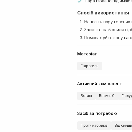
Гарантовано підіймают
Спосіб використання
Нанесіть пару гелевих 
Залиште на 5 хвилин (а
Помасажуйте зону навк
Матеріал
Гідрогель
Активний компонент
Бетаїн
Вітамін C
Гіалу
Засіб за потребою
Проти набряків
Від синці