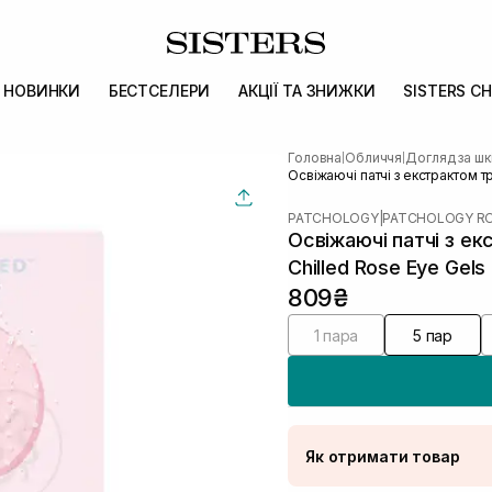
НОВИНКИ
БЕСТСЕЛЕРИ
АКЦІЇ ТА ЗНИЖКИ
SISTERS CH
Головна
Обличчя
Догляд за ш
|
|
Освіжаючі патчі з екстрактом 
PATCHOLOGY
|
PATCHOLOGY R
Освіжаючі патчі з е
Chilled Rose Eye Gels
809₴
1 пара
5 пар
Як отримати товар