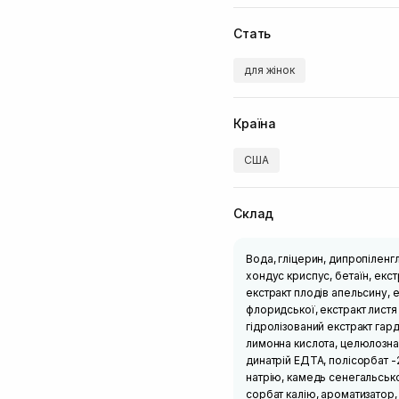
Стать
для жінок
Країна
США
Склад
Вода, гліцерин, дипропіленг
хондус криспус, бетаїн, екст
екстракт плодів апельсину, е
флоридської, екстракт листя 
гідролізований екстракт гар
лимонна кислота, целюлозна 
динатрій ЕДТА, полісорбат -
натрію, камедь сенегальсько
сорбат калію, ароматизатор,