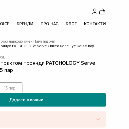
OICE
БРЕНДИ
ПРО НАС
БЛОГ
КОНТАКТИ
кірою навколо очей
Патчі під очі
|
|
троянди PATCHOLOGY Serve Chilled Rose Eye Gels 5 пар
OSE
кстрактом троянди PATCHOLOGY Serve
 5 пар
15 пар
Додати в кошик