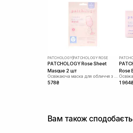
PATCHOLOGY
|
PATCHOLOGY ROSE
PATCH
PATCHOLOGY Rosе Sheet
PATCH
Masque 2 шт
Rose 
Освіжаюча маска для обличчя з екстрактом троянди
578₴
1 964
Вам також сподобаєть