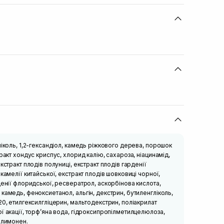
ліколь, 1,2-гександіол, камедь ріжкового дерева, порошок
ракт хондус криспус, хлорид калію, сахароза, ніацинамід,
кстракт плодів полуниці, екстракт плодів гарденії
камелії китайської, екстракт плодів шовковиці чорної,
денії флоридської, ресвератрол, аскорбінова кислота,
камедь, феноксиетанол, альгін, декстрин, бутиленгліколь,
20, етилгексилгліцерин, мальтодекстрин, поліакрилат
ї акації, торф’яна вода, гідроксипропілметилцелюлоза,
 лимонен.