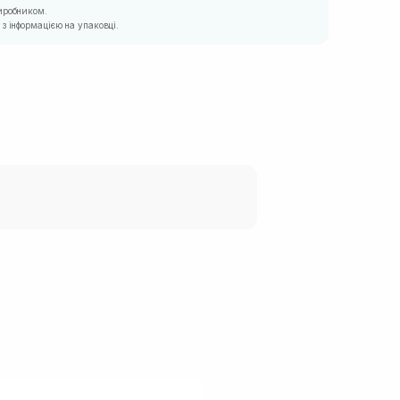
иробником.
з інформацією на упаковці.