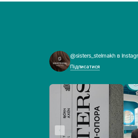
@sisters_stelmakh в Instag
Підписатися