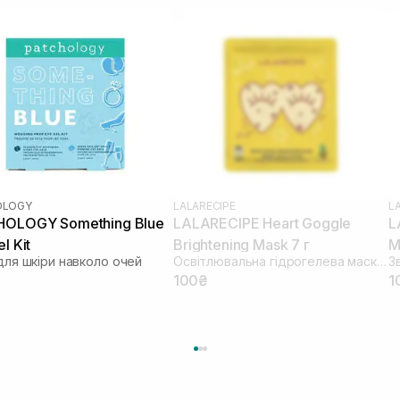
OLOGY
LALARECIPE
L
OLOGY Something Blue
LALARECIPE Heart Goggle
L
l Kit
Brightening Mask 7 г
M
для шкіри навколо очей
Освітлювальна гідрогелева маска для шкіри навколо очей
₴
100₴
1