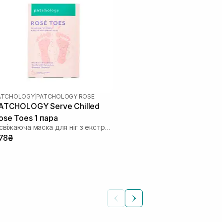
ATCHOLOGY
|
PATCHOLOGY ROSE
ATCHOLOGY Serve Chilled
ose Toes 1 пара
Освіжаюча маска для ніг з екстрактом троянди
78₴