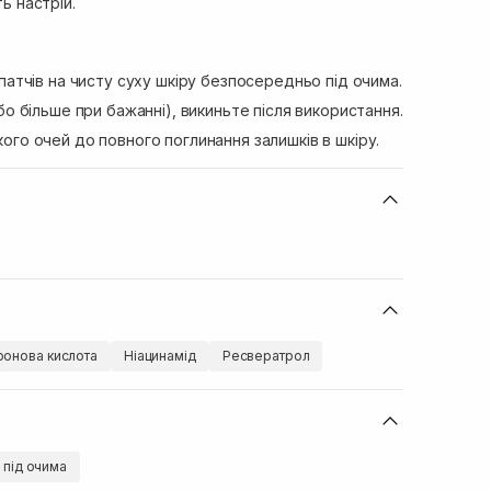
ь настрій.
патчів на чисту суху шкіру безпосередньо під очима.
бо більше при бажанні), викиньте після використання.
ого очей до повного поглинання залишків в шкіру.
ронова кислота
Ніацинамід
Ресвератрол
в під очима