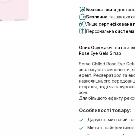
Доставка Новою По
Безкоштовна
Самовивіз м. Луцьк, 
доставка
Самовивіз м. Львів, в
Безпечна
та швидка оп
Lake)
Лише
сертифікована 
Самовивіз м. Львів, в
Персональна
система 
Самовивіз м. Львів, 
Самовивіз м. Рівне, ву
Опис Освіжаючі патчі з 
Самовивіз м. Рівне, в
Rose Eye Gels 5 пар
Екватор)
Serve Chilled Rose Eye Gel
зволожуючі компоненти, я
ефект. Ресвератрол та ек
навколишнього середовища
старіння, тоді як гіалурон
зоні.
Для більшого ефекту реко
Особливості товару:
Дарують миттєвий тон
Містять найефективніш