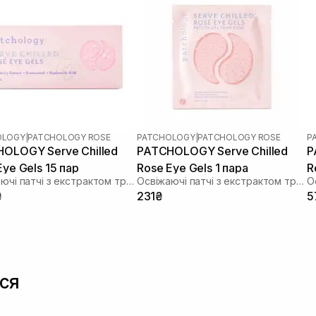
OLOGY
|
PATCHOLOGY ROSE
PATCHOLOGY
|
PATCHOLOGY ROSE
P
OLOGY Serve Chilled
PATCHOLOGY Serve Chilled
P
Eye Gels 15 пар
Rose Eye Gels 1 пара
R
Освіжаючі патчі з екстрактом троянди
Освіжаючі патчі з екстрактом троянди
₴
231₴
5
ся